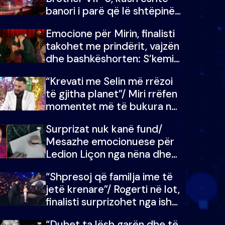
banori i parë që lë shtëpinë
dhe humb mundësinë për të
Emocione për Mirin, finalisti
fituar çmimin e madh
takohet me prindërit, vajzën
dhe bashkëshorten: S’kemi
ndonjë letër divorci apo jo?
“Krevati me Selin më rrëzoi
të gjitha planet”/ Miri rrëfen
momentet më të bukura në
shtëpinë e BB VIP: Do më
Surprizat nuk kanë fund/
mungojë zilja e mëngjesit
Mesazhe emocionuese për
kur…
Ledion Liçon nga nëna dhe
fëmijët e tij, moderatori nuk
“Shpresoj që familja ime të
i mban dot lotët: Nuk
jetë krenare”/ Rogerti në lot,
meritoj…
finalisti surprizohet nga ish-
banorët
“Duhet ta lësh garën dhe të