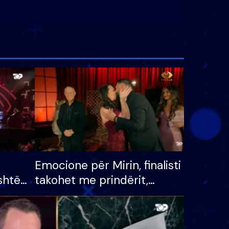
Emocione për Mirin, finalisti
shtë
takohet me prindërit,
tëpinë
vajzën dhe bashkëshorten:
 për
S’kemi ndonjë letër divorci
adh
apo jo?