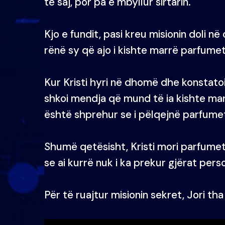
të saj, por pa e mbyllur sirtarin.
Kjo e fundit, pasi kreu misionin doli n
rënë sy që ajo i kishte marrë parfumet 
Kur Kristi hyri në dhomë dhe konstatoi s
shkoi mendja që mund të ia kishte mar
është shprehur se i pëlqejnë parfumet 
Shumë qetësisht, Kristi mori parfumet dhe
se ai kurrë nuk i ka prekur gjërat per
Për të ruajtur misionin sekret, Jori tha