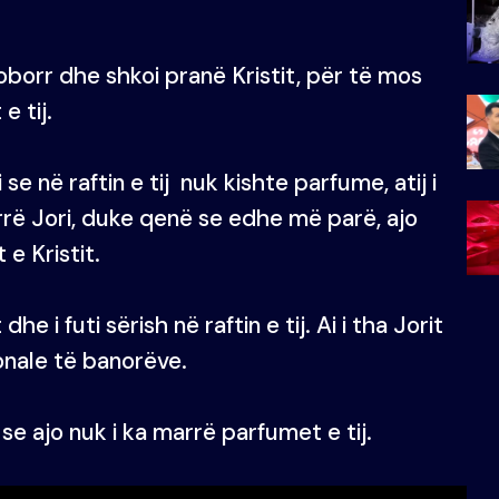
ë oborr dhe shkoi pranë Kristit, për të mos
e tij.
e në raftin e tij nuk kishte parfume, atij i
rë Jori, duke qenë se edhe më parë, ajo
e Kristit.
 i futi sërish në raftin e tij. Ai i tha Jorit
sonale të banorëve.
 se ajo nuk i ka marrë parfumet e tij.