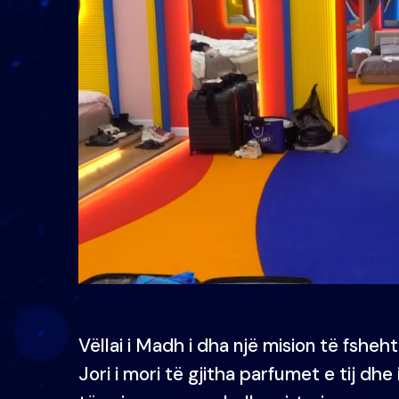
Vëllai i Madh i dha një mision të fsheht
Jori i mori të gjitha parfumet e tij dhe 