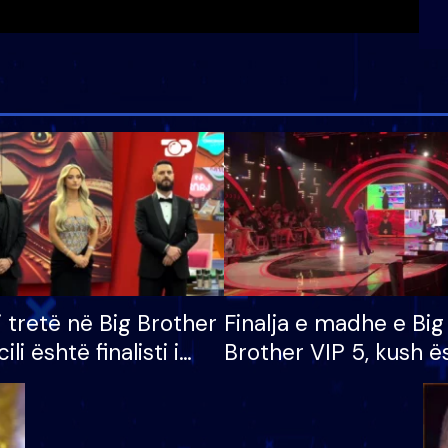
i tretë në Big Brother
Finalja e madhe e Big
cili është finalisti i
Brother VIP 5, kush ë
 që lë shtëpinë
banori i parë që lë sh
dhe humb mundësinë
të fituar çmimin e m