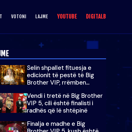
YOUTUBE
DIGITALB
T
VOTONI
LAJME
JME
Selin shpallet fituesja e
edicionit të pestë të Big
Brother VIP, rrëmben
çmimin e madh prej 100
Vendi i tretë në Big Brother
mijë eurosh
VIP 5, cili është finalisti i
radhës që lë shtëpinë
Finalja e madhe e Big
Brother VIP 5, kush është