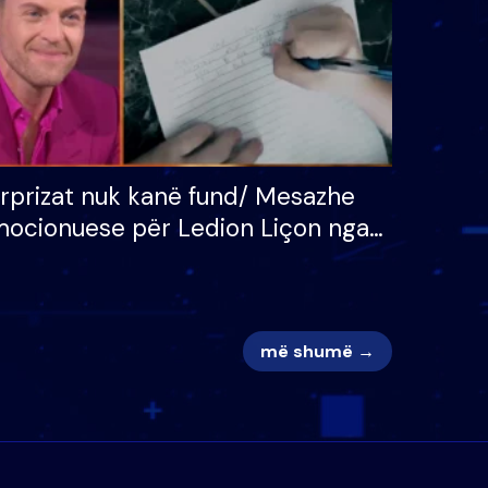
rprizat nuk kanë fund/ Mesazhe
ocionuese për Ledion Liçon nga
na dhe fëmijët e tij, moderatori
k i mban dot lotët: Nuk meritoj…
më shumë →