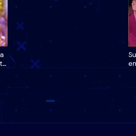
ha
Su
të
em
më
në
nu