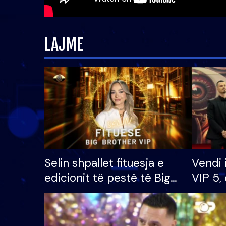
LAJME
Selin shpallet fituesja e
Vendi 
edicionit të pestë të Big
VIP 5, 
Brother VIP, rrëmben
radhës
çmimin e madh prej 100
mijë eurosh