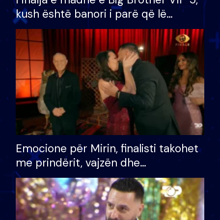
kush është banori i parë që lë
shtëpinë dhe humb mundësinë për
të fituar çmimin e madh
Emocione për Mirin, finalisti takohet
me prindërit, vajzën dhe
bashkëshorten: S’kemi ndonjë letër
divorci apo jo?