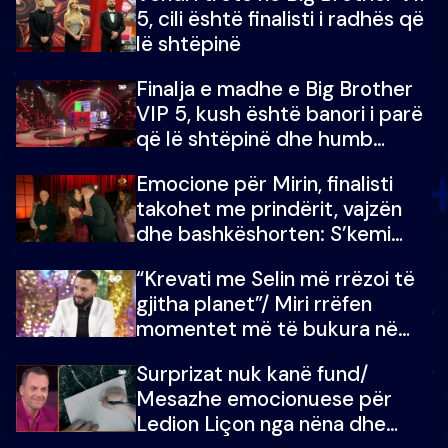
5, cili është finalisti i radhës që
lë shtëpinë
Finalja e madhe e Big Brother
VIP 5, kush është banori i parë
që lë shtëpinë dhe humb
mundësinë për të fituar
Emocione për Mirin, finalisti
çmimin e madh
takohet me prindërit, vajzën
dhe bashkëshorten: S’kemi
ndonjë letër divorci apo jo?
“Krevati me Selin më rrëzoi të
gjitha planet”/ Miri rrëfen
momentet më të bukura në
shtëpinë e BB VIP: Do më
Surprizat nuk kanë fund/
mungojë zilja e mëngjesit kur…
Mesazhe emocionuese për
Ledion Liçon nga nëna dhe