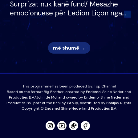
Surprizat nuk kanë fund/ Mesazhe
emocionuese për Ledion Liçon nga
nëna dhe fëmijët e tij, moderatori
nuk i mban dot lotët: Nuk meritoj…
më shumë →
This programme has been produced by:
Top Channel
Based on the format Big Brother, created by Endemol Shine Nederland
Producties B.V./John de Mol and owned by Endemol Shine Nederland
Producties BV., part of the Banijay Group, distributed by Banijay Rights.
Copyright © Endamol Shine Nederland Producties B.V.