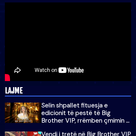
LAJME
Selin shpallet fituesja e
edicionit të pestë të Big
Brother VIP, rrëmben çmimin e
madh prej 100 mijë eurosh
Vendi i tretë në Big Brother VIP