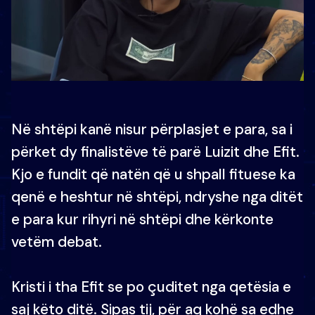
Në shtëpi kanë nisur përplasjet e para, sa i
përket dy finalistëve të parë Luizit dhe Efit.
Kjo e fundit që natën që u shpall fituese ka
qenë e heshtur në shtëpi, ndryshe nga ditët
e para kur rihyri në shtëpi dhe kërkonte
vetëm debat.
Kristi i tha Efit se po çuditet nga qetësia e
saj këto ditë. Sipas tij, për aq kohë sa edhe