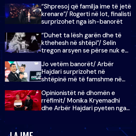
fëmijët e tij, moderatori nuk i
“Shpresoj që familja ime të jetë
mban dot lotët: Nuk meritoj…
krenare”/ Rogerti në lot, finalisti
surprizohet nga ish-banorët
“Duhet ta lësh garën dhe të
kthehesh në shtëpi”/ Selin
tregon arsyen se përse nuk e
dëgjoi fjalën e së ëmës: Doja ta
Jo vetëm banorët/ Arbër
çoja luftën time deri në fund
Hajdari surprizohet në
shtëpinë më të famshme në
Shqipëri, opinionisti takohet me
Opinionistët në dhomën e
vajzën e tij
rrëfimit/ Monika Kryemadhi
dhe Arbër Hajdari pyeten nga
Ledion Liço: A do ta
zëvendësonit njëri-tjetrin?