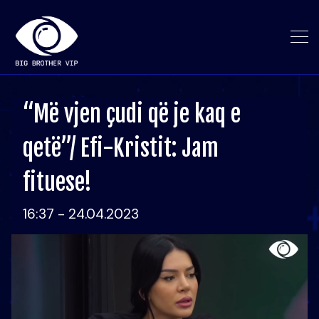
“Më vjen çudi që je kaq e
qetë”/ Efi-Kristit: Jam
fituese!
16:37 - 24.04.2023