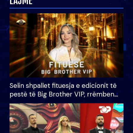
LAJME
Selin shpallet fituesja e edicionit të
pestë të Big Brother VIP, rrëmben
çmimin e madh prej 100 mijë eurosh