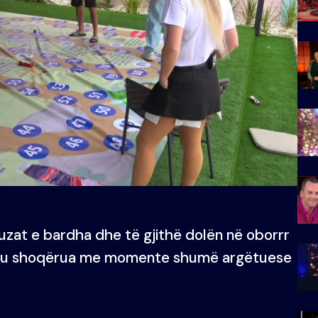
luzat e bardha dhe të gjithë dolën në oborrr
Loja u shoqërua me momente shumë argëtuese