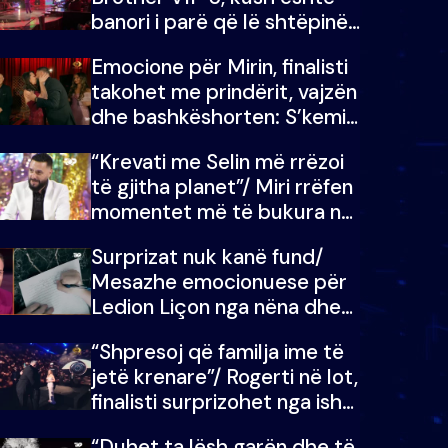
banori i parë që lë shtëpinë
dhe humb mundësinë për të
Emocione për Mirin, finalisti
fituar çmimin e madh
takohet me prindërit, vajzën
dhe bashkëshorten: S’kemi
ndonjë letër divorci apo jo?
“Krevati me Selin më rrëzoi
të gjitha planet”/ Miri rrëfen
momentet më të bukura në
shtëpinë e BB VIP: Do më
Surprizat nuk kanë fund/
mungojë zilja e mëngjesit
Mesazhe emocionuese për
kur…
Ledion Liçon nga nëna dhe
fëmijët e tij, moderatori nuk
“Shpresoj që familja ime të
i mban dot lotët: Nuk
jetë krenare”/ Rogerti në lot,
meritoj…
finalisti surprizohet nga ish-
banorët
“Duhet ta lësh garën dhe të