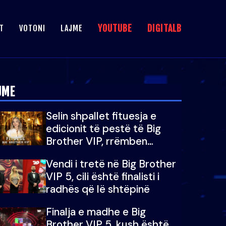
YOUTUBE
DIGITALB
T
VOTONI
LAJME
JME
Selin shpallet fituesja e
edicionit të pestë të Big
Brother VIP, rrëmben
çmimin e madh prej 100
Vendi i tretë në Big Brother
mijë eurosh
VIP 5, cili është finalisti i
radhës që lë shtëpinë
Finalja e madhe e Big
Brother VIP 5, kush është