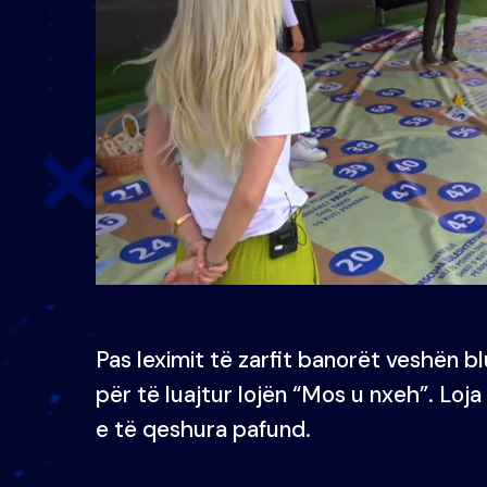
Pas leximit të zarfit banorët veshën b
për të luajtur lojën “Mos u nxeh”. 
e të qeshura pafund.