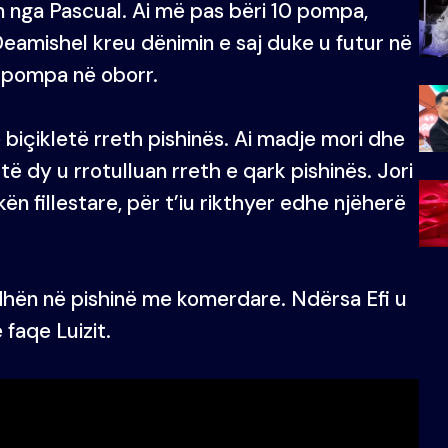
sin nga Pascual. Ai më pas bëri 10 pompa,
 Deamishel kreu dënimin e saj duke u futur në
a pompa në oborr.
 biçikletë rreth pishinës. Ai madje mori dhe
të dy u rrotulluan rreth e qark pishinës. Jori
kën fillestare, për t’iu rikthyer edhe njëherë
odhën në pishinë me komerdare. Ndërsa Efi u
faqe Luizit.