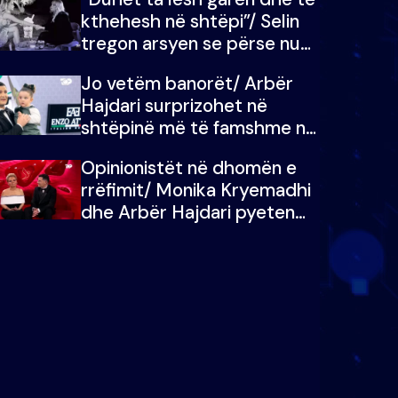
kthehesh në shtëpi”/ Selin
tregon arsyen se përse nuk
e dëgjoi fjalën e së ëmës:
Jo vetëm banorët/ Arbër
Doja ta çoja luftën time deri
Hajdari surprizohet në
në fund
shtëpinë më të famshme në
Shqipëri, opinionisti takohet
Opinionistët në dhomën e
me vajzën e tij
rrëfimit/ Monika Kryemadhi
dhe Arbër Hajdari pyeten
nga Ledion Liço: A do ta
zëvendësonit njëri-tjetrin?