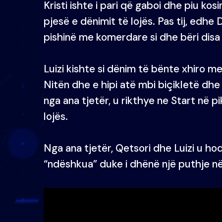
Kristi ishte i pari që gaboi dhe piu ko
pjesë e dënimit të lojës. Pas tij, edhe
pishinë me komerdare si dhe bëri dis
Luizi kishte si dënim të bënte xhiro me
Nitën dhe e hipi atë mbi biçikletë dhe 
nga ana tjetër, u rikthye ne Start në pi
lojës.
Nga ana tjetër, Qetsori dhe Luizi u h
“ndëshkua” duke i dhënë një puthje në 