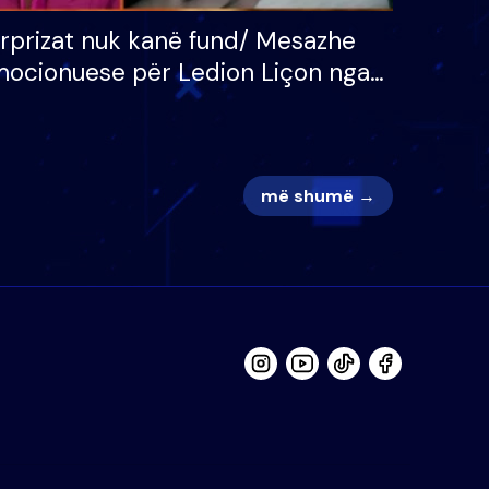
rprizat nuk kanë fund/ Mesazhe
ocionuese për Ledion Liçon nga
na dhe fëmijët e tij, moderatori
k i mban dot lotët: Nuk meritoj…
më shumë →