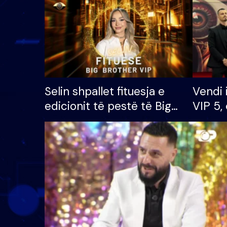
Selin shpallet fituesja e
Vendi 
edicionit të pestë të Big
VIP 5, 
Brother VIP, rrëmben
radhës
çmimin e madh prej 100
mijë eurosh