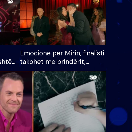
Emocione për Mirin, finalisti
shtë
takohet me prindërit,
tëpinë
vajzën dhe bashkëshorten:
 për
S’kemi ndonjë letër divorci
adh
apo jo?