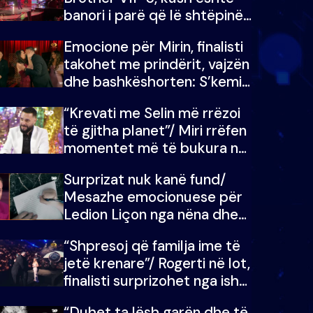
banori i parë që lë shtëpinë
dhe humb mundësinë për të
Emocione për Mirin, finalisti
fituar çmimin e madh
takohet me prindërit, vajzën
dhe bashkëshorten: S’kemi
ndonjë letër divorci apo jo?
“Krevati me Selin më rrëzoi
të gjitha planet”/ Miri rrëfen
momentet më të bukura në
shtëpinë e BB VIP: Do më
Surprizat nuk kanë fund/
mungojë zilja e mëngjesit
Mesazhe emocionuese për
kur…
Ledion Liçon nga nëna dhe
fëmijët e tij, moderatori nuk
“Shpresoj që familja ime të
i mban dot lotët: Nuk
jetë krenare”/ Rogerti në lot,
meritoj…
finalisti surprizohet nga ish-
banorët
“Duhet ta lësh garën dhe të