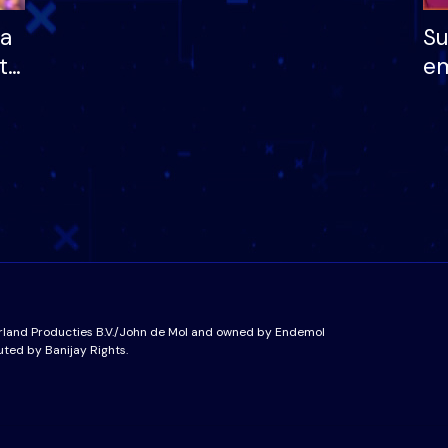
ha
Su
të
em
më
në
nu
rland Producties B.V./John de Mol and owned by Endemol
uted by Banijay Rights.