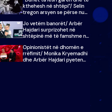
kthehesh në shtëpi”/ Selin
tregon arsyen se përse nuk
e dëgjoi fjalën e së ëmës:
Jo vetëm banorët/ Arbër
Doja ta çoja luftën time deri
Hajdari surprizohet në
në fund
shtëpinë më të famshme në
Shqipëri, opinionisti takohet
Opinionistët në dhomën e
me vajzën e tij
rrëfimit/ Monika Kryemadhi
dhe Arbër Hajdari pyeten
nga Ledion Liço: A do ta
zëvendësonit njëri-tjetrin?