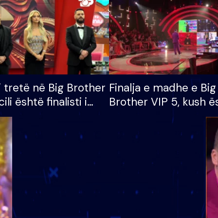
i tretë në Big Brother
Finalja e madhe e Big
cili është finalisti i
Brother VIP 5, kush ë
 që lë shtëpinë
banori i parë që lë sh
dhe humb mundësinë
të fituar çmimin e m