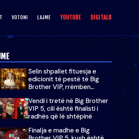
YOUTUBE
DIGITALB
T
VOTONI
LAJME
JME
Selin shpallet fituesja e
edicionit të pestë të Big
Brother VIP, rrëmben
çmimin e madh prej 100
Vendi i tretë në Big Brother
mijë eurosh
VIP 5, cili është finalisti i
radhës që lë shtëpinë
Finalja e madhe e Big
Brother VIP 5, kush është