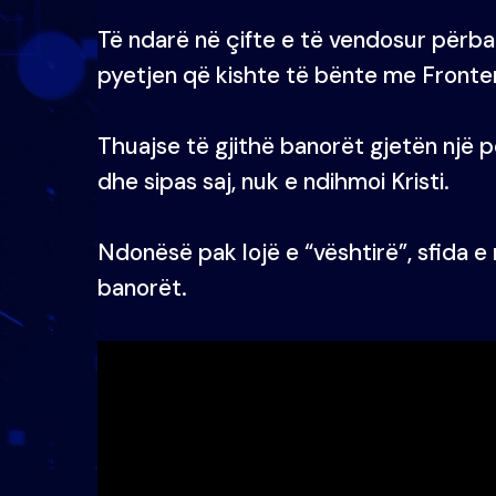
Të ndarë në çifte e të vendosur përball
pyetjen që kishte të bënte me Fronter
Thuajse të gjithë banorët gjetën një pë
dhe sipas saj, nuk e ndihmoi Kristi.
Ndonësë pak lojë e “vështirë”, sfida 
banorët.