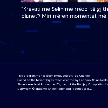
“Krevati me Selin më rrëzoi të gjit
planet”/ Miri rrëfen momentet më 
bukura në shtëpinë e BB VIP: Do 
mungojë zilja e mëngjesit kur…
This programme has been produced by:
Top Channel
Based on the format Big Brother, created by Endemol Shine Nede
Shine Nederland Producties BV., part of the Banijay Group, distrib
Copyright © Endamol Shine Nederland Producties B.V.