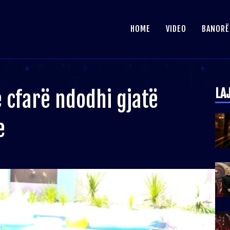
HOME
VIDEO
BANORË
LA
e cfarë ndodhi gjatë
e