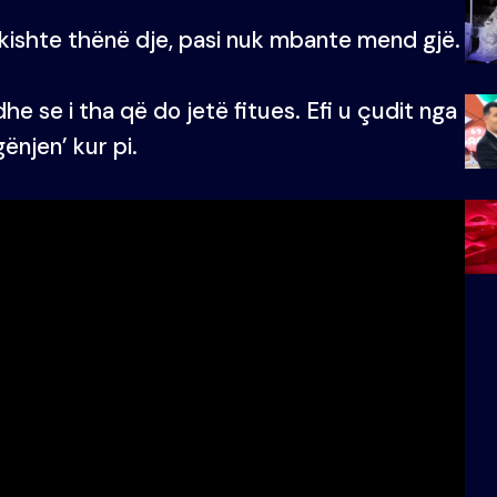
kishte thënë dje, pasi nuk mbante mend gjë.
dhe se i tha që do jetë fitues. Efi u çudit nga
ënjen’ kur pi.