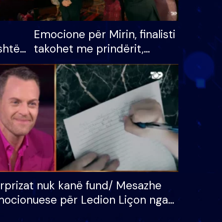
Emocione për Mirin, finalisti
shtë
takohet me prindërit,
tëpinë
vajzën dhe bashkëshorten:
 për
S’kemi ndonjë letër divorci
adh
apo jo?
rprizat nuk kanë fund/ Mesazhe
ocionuese për Ledion Liçon nga
na dhe fëmijët e tij, moderatori