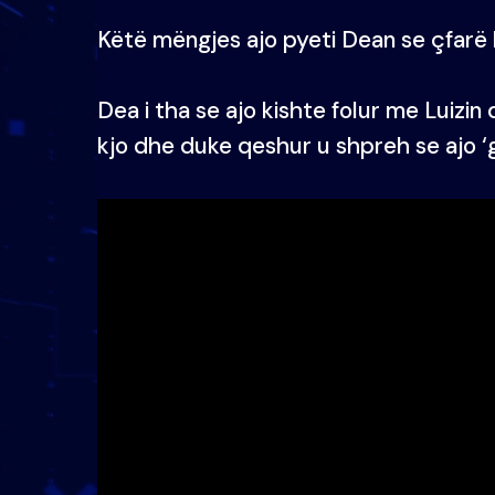
Këtë mëngjes ajo pyeti Dean se çfarë 
Dea i tha se ajo kishte folur me Luizin 
kjo dhe duke qeshur u shpreh se ajo ‘g