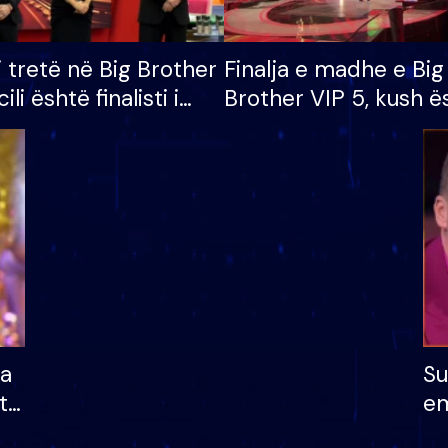
i tretë në Big Brother
Finalja e madhe e Big
cili është finalisti i
Brother VIP 5, kush ë
 që lë shtëpinë
banori i parë që lë sh
dhe humb mundësinë
të fituar çmimin e m
ha
Su
të
em
më
në