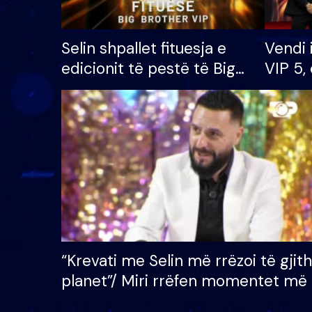
Selin shpallet fituesja e
Vendi 
edicionit të pestë të Big
VIP 5, 
Brother VIP, rrëmben
radhës
çmimin e madh prej 100
mijë eurosh
“Krevati me Selin më rrëzoi të gjit
planet”/ Miri rrëfen momentet më 
bukura në shtëpinë e BB VIP: Do 