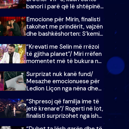
banori i parë që lë shtëpinë
dhe humb mundësinë për të
Emocione për Mirin, finalisti
fituar çmimin e madh
takohet me prindërit, vajzën
dhe bashkëshorten: S’kemi
ndonjë letër divorci apo jo?
“Krevati me Selin më rrëzoi
të gjitha planet”/ Miri rrëfen
momentet më të bukura në
shtëpinë e BB VIP: Do më
Surprizat nuk kanë fund/
mungojë zilja e mëngjesit
Mesazhe emocionuese për
kur…
Ledion Liçon nga nëna dhe
fëmijët e tij, moderatori nuk
“Shpresoj që familja ime të
i mban dot lotët: Nuk
jetë krenare”/ Rogerti në lot,
meritoj…
finalisti surprizohet nga ish-
banorët
“Duhet ta lësh garën dhe të