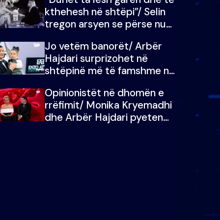
kthehesh në shtëpi”/ Selin
tregon arsyen se përse nuk
e dëgjoi fjalën e së ëmës:
Jo vetëm banorët/ Arbër
Doja ta çoja luftën time deri
Hajdari surprizohet në
në fund
shtëpinë më të famshme në
Shqipëri, opinionisti takohet
Opinionistët në dhomën e
me vajzën e tij
rrëfimit/ Monika Kryemadhi
dhe Arbër Hajdari pyeten
nga Ledion Liço: A do ta
zëvendësonit njëri-tjetrin?