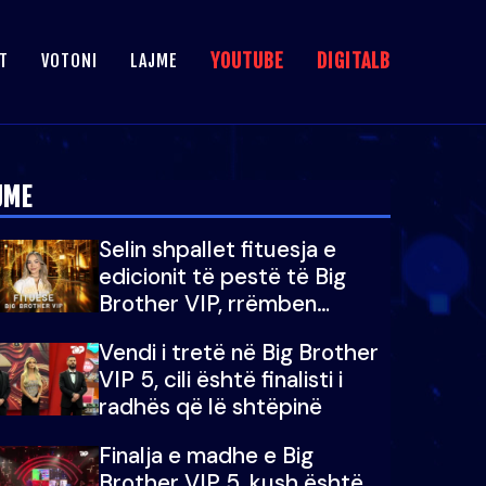
YOUTUBE
DIGITALB
T
VOTONI
LAJME
JME
Selin shpallet fituesja e
edicionit të pestë të Big
Brother VIP, rrëmben
çmimin e madh prej 100
Vendi i tretë në Big Brother
mijë eurosh
VIP 5, cili është finalisti i
radhës që lë shtëpinë
Finalja e madhe e Big
Brother VIP 5, kush është