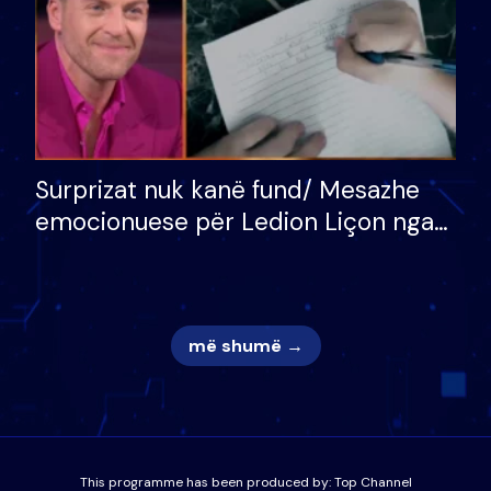
Surprizat nuk kanë fund/ Mesazhe
emocionuese për Ledion Liçon nga
nëna dhe fëmijët e tij, moderatori
nuk i mban dot lotët: Nuk meritoj…
më shumë →
This programme has been produced by:
Top Channel