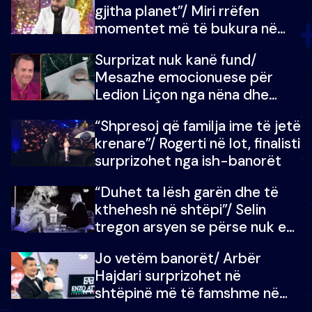
gjitha planet”/ Miri rrëfen
momentet më të bukura në
shtëpinë e BB VIP: Do më
Surprizat nuk kanë fund/
mungojë zilja e mëngjesit kur…
Mesazhe emocionuese për
Ledion Liçon nga nëna dhe
fëmijët e tij, moderatori nuk i
“Shpresoj që familja ime të jetë
mban dot lotët: Nuk meritoj…
krenare”/ Rogerti në lot, finalisti
surprizohet nga ish-banorët
“Duhet ta lësh garën dhe të
kthehesh në shtëpi”/ Selin
tregon arsyen se përse nuk e
dëgjoi fjalën e së ëmës: Doja ta
Jo vetëm banorët/ Arbër
çoja luftën time deri në fund
Hajdari surprizohet në
shtëpinë më të famshme në
Shqipëri, opinionisti takohet me