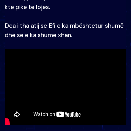
ktë pikë të lojës.
Dea i tha atij se Efi e ka mbështetur shumë
dhe se e ka shumë xhan.