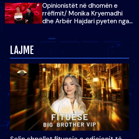
Opinionistët në dhomën e
vajzën e tij
rrëfimit/ Monika Kryemadhi
dhe Arbër Hajdari pyeten nga
Ledion Liço: A do ta
zëvendësonit njëri-tjetrin?
LAJME