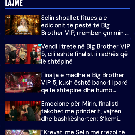
LAJME
Selin shpallet fituesja e
edicionit të pestë të Big
Brother VIP, rrëmben çmimin e
madh prej 100 mijë eurosh
Vendi i tretë në Big Brother VIP
5, cili është finalisti i radhës që
lë shtëpinë
Finalja e madhe e Big Brother
VIP 5, kush është banori i parë
që lë shtëpinë dhe humb
mundësinë për të fituar
Emocione për Mirin, finalisti
çmimin e madh
takohet me prindërit, vajzën
dhe bashkëshorten: S’kemi
ndonjë letër divorci apo jo?
“Krevati me Selin më rrëzoi të