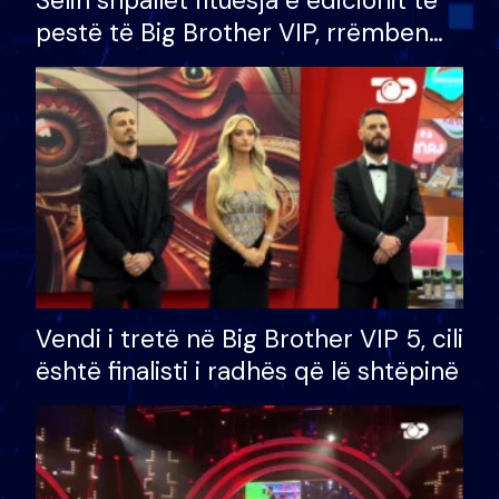
Selin shpallet fituesja e edicionit të
pestë të Big Brother VIP, rrëmben
çmimin e madh prej 100 mijë eurosh
Vendi i tretë në Big Brother VIP 5, cili
është finalisti i radhës që lë shtëpinë