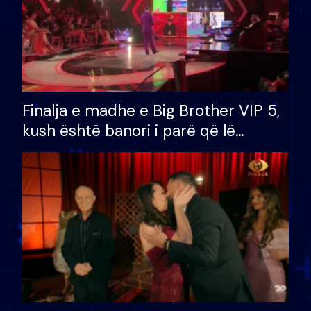
Finalja e madhe e Big Brother VIP 5,
kush është banori i parë që lë
shtëpinë dhe humb mundësinë për
të fituar çmimin e madh