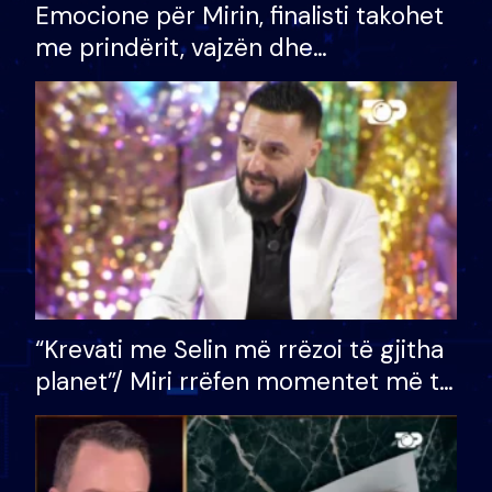
Emocione për Mirin, finalisti takohet
me prindërit, vajzën dhe
bashkëshorten: S’kemi ndonjë letër
divorci apo jo?
“Krevati me Selin më rrëzoi të gjitha
planet”/ Miri rrëfen momentet më të
bukura në shtëpinë e BB VIP: Do më
mungojë zilja e mëngjesit kur…