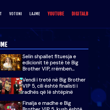
YOUTUBE
DIGITALB
T
VOTONI
LAJME
JME
Selin shpallet fituesja e
edicionit të pestë të Big
Brother VIP, rrëmben
çmimin e madh prej 100
Vendi i tretë në Big Brother
mijë eurosh
VIP 5, cili është finalisti i
radhës që lë shtëpinë
Finalja e madhe e Big
Brother VIP 5, kush është