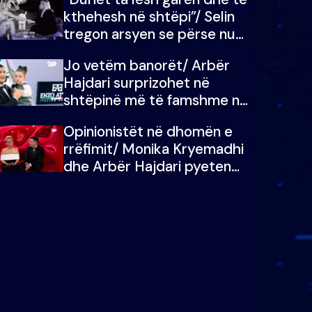
kthehesh në shtëpi”/ Selin
tregon arsyen se përse nuk
e dëgjoi fjalën e së ëmës:
Jo vetëm banorët/ Arbër
Doja ta çoja luftën time deri
Hajdari surprizohet në
në fund
shtëpinë më të famshme në
Shqipëri, opinionisti takohet
Opinionistët në dhomën e
me vajzën e tij
rrëfimit/ Monika Kryemadhi
dhe Arbër Hajdari pyeten
nga Ledion Liço: A do ta
zëvendësonit njëri-tjetrin?