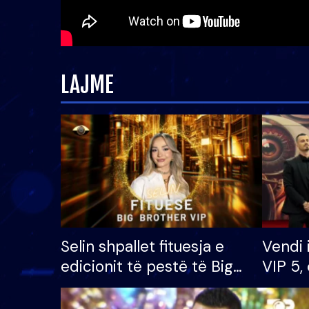
LAJME
Selin shpallet fituesja e
Vendi 
edicionit të pestë të Big
VIP 5, 
Brother VIP, rrëmben
radhës
çmimin e madh prej 100