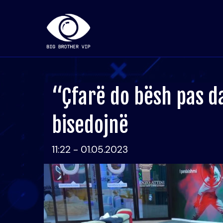
“Çfarë do bësh pas d
bisedojnë
11:22 - 01.05.2023