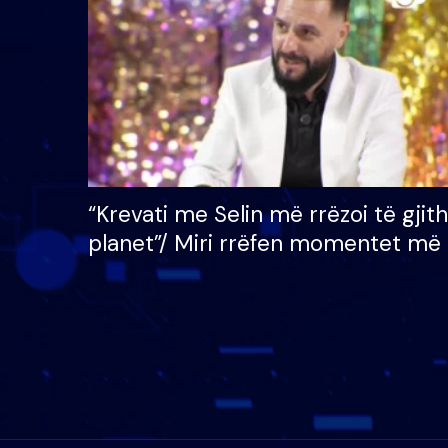
mijë eurosh
“Krevati me Selin më rrëzoi të gjit
planet”/ Miri rrëfen momentet më 
bukura në shtëpinë e BB VIP: Do 
mungojë zilja e mëngjesit kur…