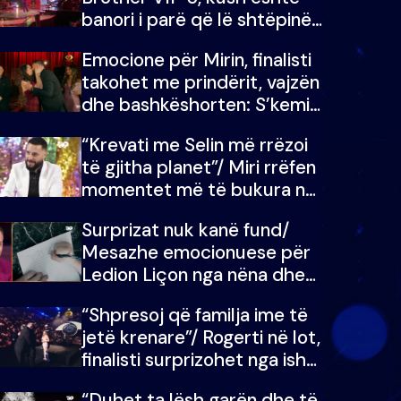
banori i parë që lë shtëpinë
dhe humb mundësinë për të
Emocione për Mirin, finalisti
fituar çmimin e madh
takohet me prindërit, vajzën
dhe bashkëshorten: S’kemi
ndonjë letër divorci apo jo?
“Krevati me Selin më rrëzoi
të gjitha planet”/ Miri rrëfen
momentet më të bukura në
shtëpinë e BB VIP: Do më
Surprizat nuk kanë fund/
mungojë zilja e mëngjesit
Mesazhe emocionuese për
kur…
Ledion Liçon nga nëna dhe
fëmijët e tij, moderatori nuk
“Shpresoj që familja ime të
i mban dot lotët: Nuk
jetë krenare”/ Rogerti në lot,
meritoj…
finalisti surprizohet nga ish-
banorët
“Duhet ta lësh garën dhe të