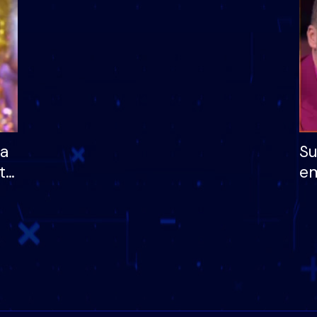
të fituar çmimin e m
ha
Su
të
em
më
në
nu