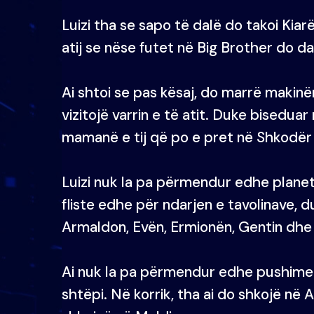
Luizi tha se sapo të dalë do takoi Kia
atij se nëse futet në Big Brother do dal
Ai shtoi se pas kësaj, do marrë makin
vizitojë varrin e të atit. Duke biseduar
mamanë e tij që po e pret në Shkodër 
Luizi nuk la pa përmendur edhe planet
fliste edhe për ndarjen e tavolinave, d
Armaldon, Evën, Ermionën, Gentin dhe 
Ai nuk la pa përmendur edhe pushimet q
shtëpi. Në korrik, tha ai do shkojë në