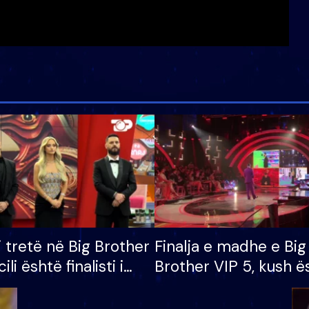
i tretë në Big Brother
Finalja e madhe e Big
cili është finalisti i
Brother VIP 5, kush ë
 që lë shtëpinë
banori i parë që lë sh
dhe humb mundësinë