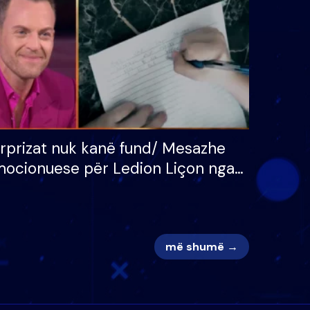
adh
apo jo?
rprizat nuk kanë fund/ Mesazhe
ocionuese për Ledion Liçon nga
na dhe fëmijët e tij, moderatori
k i mban dot lotët: Nuk meritoj…
më shumë →