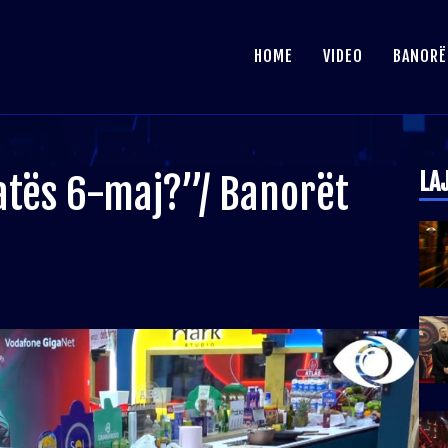
HOME
VIDEO
BANORË
LA
atës 6-maj?”/ Banorët