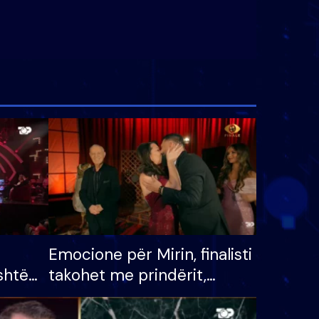
Emocione për Mirin, finalisti
shtë
takohet me prindërit,
tëpinë
vajzën dhe bashkëshorten:
 për
S’kemi ndonjë letër divorci