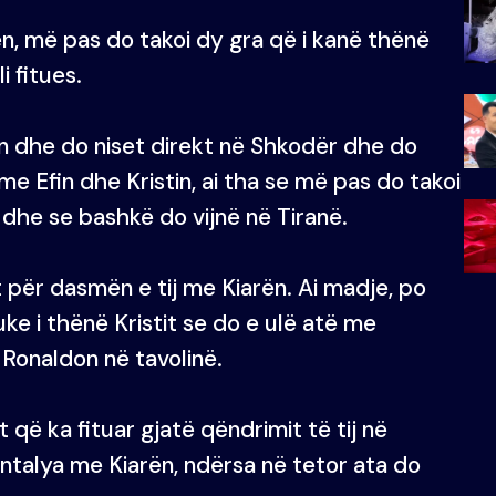
rën, më pas do takoi dy gra që i kanë thënë
i fitues.
ën dhe do niset direkt në Shkodër dhe do
 me Efin dhe Kristin, ai tha se më pas do takoi
dhe se bashkë do vijnë në Tiranë.
 për dasmën e tij me Kiarën. Ai madje, po
uke i thënë Kristit se do e ulë atë me
Ronaldon në tavolinë.
ë ka fituar gjatë qëndrimit të tij në
 Antalya me Kiarën, ndërsa në tetor ata do