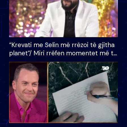
“Krevati me Selin më rrëzoi të gjitha
planet”/ Miri rrëfen momentet më të
bukura në shtëpinë e BB VIP: Do më
mungojë zilja e mëngjesit kur…