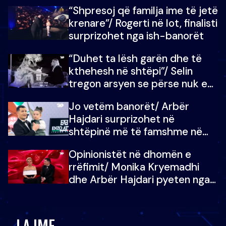
fëmijët e tij, moderatori nuk i
“Shpresoj që familja ime të jetë
mban dot lotët: Nuk meritoj…
krenare”/ Rogerti në lot, finalisti
surprizohet nga ish-banorët
“Duhet ta lësh garën dhe të
kthehesh në shtëpi”/ Selin
tregon arsyen se përse nuk e
dëgjoi fjalën e së ëmës: Doja ta
Jo vetëm banorët/ Arbër
çoja luftën time deri në fund
Hajdari surprizohet në
shtëpinë më të famshme në
Shqipëri, opinionisti takohet me
Opinionistët në dhomën e
vajzën e tij
rrëfimit/ Monika Kryemadhi
dhe Arbër Hajdari pyeten nga
Ledion Liço: A do ta
zëvendësonit njëri-tjetrin?