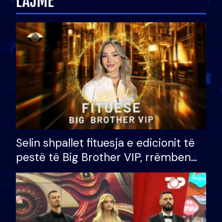
LAJME
Selin shpallet fituesja e edicionit të
pestë të Big Brother VIP, rrëmben
çmimin e madh prej 100 mijë eurosh