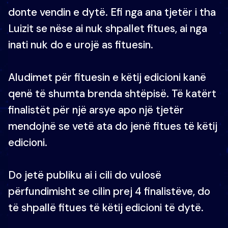
donte vendin e dytë. Efi nga ana tjetër i tha
Luizit se nëse ai nuk shpallet fitues, ai nga
inati nuk do e urojë as fituesin.
Aludimet për fituesin e këtij edicioni kanë
qenë të shumta brenda shtëpisë. Të katërt
finalistët për një arsye apo një tjetër
mendojnë se vetë ata do jenë fitues të këtij
edicioni.
Do jetë publiku ai i cili do vulosë
përfundimisht se cilin prej 4 finalistëve, do
të shpallë fitues të këtij edicioni të dytë.