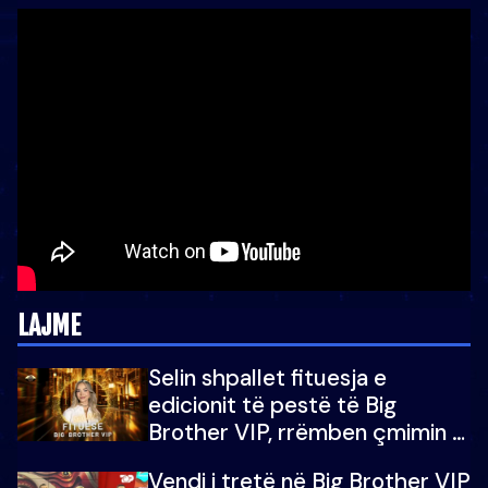
LAJME
Selin shpallet fituesja e
edicionit të pestë të Big
Brother VIP, rrëmben çmimin e
madh prej 100 mijë eurosh
Vendi i tretë në Big Brother VIP