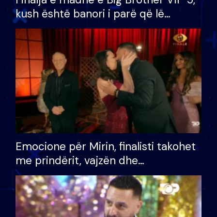
kush është banori i parë që lë
shtëpinë dhe humb mundësinë për
të fituar çmimin e madh
Emocione për Mirin, finalisti takohet
me prindërit, vajzën dhe
bashkëshorten: S’kemi ndonjë letër
divorci apo jo?