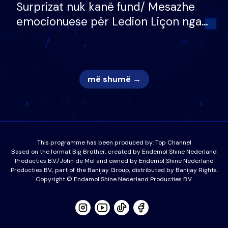
Surprizat nuk kanë fund/ Mesazhe
emocionuese për Ledion Liçon nga
nëna dhe fëmijët e tij, moderatori
nuk i mban dot lotët: Nuk meritoj…
më shumë →
This programme has been produced by:
Top Channel
Based on the format Big Brother, created by Endemol Shine Nederland
Producties B.V./John de Mol and owned by Endemol Shine Nederland
Producties BV., part of the Banijay Group, distributed by Banijay Rights.
Copyright © Endamol Shine Nederland Producties B.V.