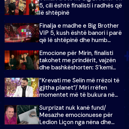
5, cili është finalisti i radhës që
lë shtëpinë
Finalja e madhe e Big Brother
VIP 5, kush është banori i parë
që lë shtëpinë dhe humb
mundësinë për të fituar
Emocione për Mirin, finalisti
çmimin e madh
takohet me prindërit, vajzën
dhe bashkëshorten: S’kemi
ndonjë letër divorci apo jo?
“Krevati me Selin më rrëzoi të
gjitha planet”/ Miri rrëfen
momentet më të bukura në
shtëpinë e BB VIP: Do më
Surprizat nuk kanë fund/
mungojë zilja e mëngjesit kur…
Mesazhe emocionuese për
Ledion Liçon nga nëna dhe