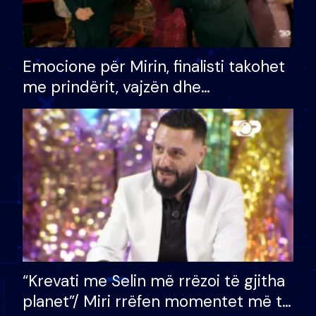
Emocione për Mirin, finalisti takohet
me prindërit, vajzën dhe
bashkëshorten: S’kemi ndonjë letër
divorci apo jo?
“Krevati me Selin më rrëzoi të gjitha
planet”/ Miri rrëfen momentet më të