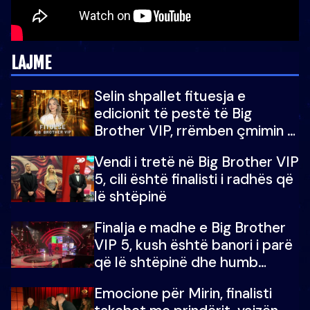
LAJME
Selin shpallet fituesja e
edicionit të pestë të Big
Brother VIP, rrëmben çmimin e
madh prej 100 mijë eurosh
Vendi i tretë në Big Brother VIP
5, cili është finalisti i radhës që
lë shtëpinë
Finalja e madhe e Big Brother
VIP 5, kush është banori i parë
që lë shtëpinë dhe humb
mundësinë për të fituar
Emocione për Mirin, finalisti
çmimin e madh