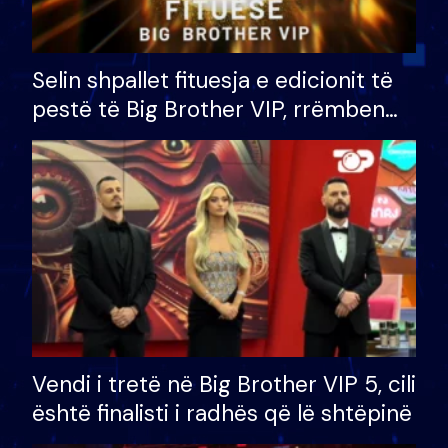
Selin shpallet fituesja e edicionit të
pestë të Big Brother VIP, rrëmben
çmimin e madh prej 100 mijë eurosh
Vendi i tretë në Big Brother VIP 5, cili
është finalisti i radhës që lë shtëpinë