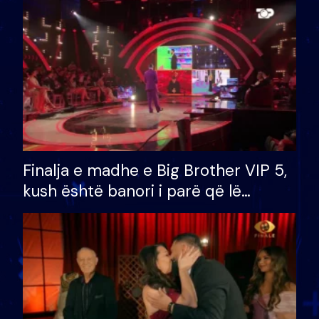
Finalja e madhe e Big Brother VIP 5,
kush është banori i parë që lë
shtëpinë dhe humb mundësinë për
të fituar çmimin e madh