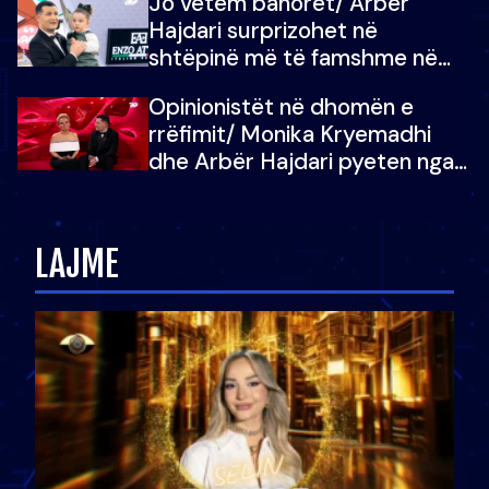
Jo vetëm banorët/ Arbër
çoja luftën time deri në fund
Hajdari surprizohet në
shtëpinë më të famshme në
Shqipëri, opinionisti takohet me
Opinionistët në dhomën e
vajzën e tij
rrëfimit/ Monika Kryemadhi
dhe Arbër Hajdari pyeten nga
Ledion Liço: A do ta
zëvendësonit njëri-tjetrin?
LAJME