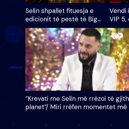
Selin shpallet fituesja e
Vendi 
edicionit të pestë të Big
VIP 5, 
Brother VIP, rrëmben
radhës
çmimin e madh prej 100
mijë eurosh
“Krevati me Selin më rrëzoi të gjit
planet”/ Miri rrëfen momentet më 
bukura në shtëpinë e BB VIP: Do 
mungojë zilja e mëngjesit kur…