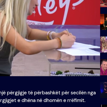
një përgjigje të përbashkët për secilën nga
ërgjigjet e dhëna në dhomën e rrëfimit.