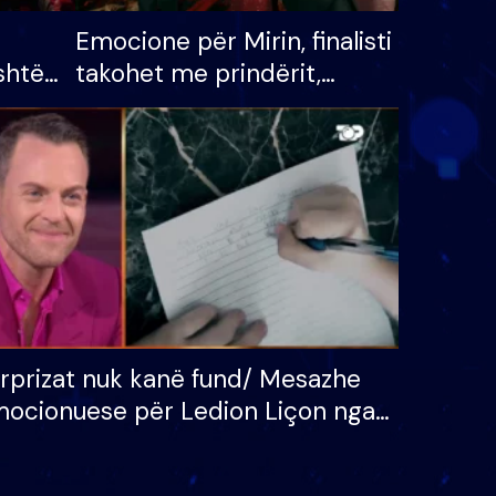
Emocione për Mirin, finalisti
shtë
takohet me prindërit,
tëpinë
vajzën dhe bashkëshorten:
 për
S’kemi ndonjë letër divorci
adh
apo jo?
rprizat nuk kanë fund/ Mesazhe
ocionuese për Ledion Liçon nga
na dhe fëmijët e tij, moderatori
k i mban dot lotët: Nuk meritoj…