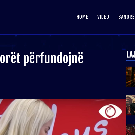
HOME
VIDEO
BANORË
LA
norët përfundojnë