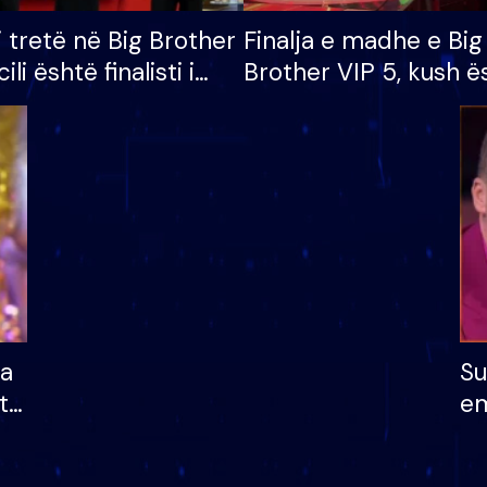
i tretë në Big Brother
Finalja e madhe e Big
cili është finalisti i
Brother VIP 5, kush ë
 që lë shtëpinë
banori i parë që lë sh
dhe humb mundësinë
të fituar çmimin e m
ha
Su
të
em
më
në
nu