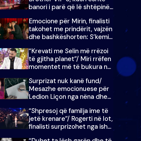
banori i parë që lë shtëpinë
dhe humb mundësinë për të
Emocione për Mirin, finalisti
fituar çmimin e madh
takohet me prindërit, vajzën
dhe bashkëshorten: S’kemi
ndonjë letër divorci apo jo?
“Krevati me Selin më rrëzoi
të gjitha planet”/ Miri rrëfen
momentet më të bukura në
shtëpinë e BB VIP: Do më
Surprizat nuk kanë fund/
mungojë zilja e mëngjesit
Mesazhe emocionuese për
kur…
Ledion Liçon nga nëna dhe
fëmijët e tij, moderatori nuk
“Shpresoj që familja ime të
i mban dot lotët: Nuk
jetë krenare”/ Rogerti në lot,
meritoj…
finalisti surprizohet nga ish-
banorët
“Duhet ta lësh garën dhe të