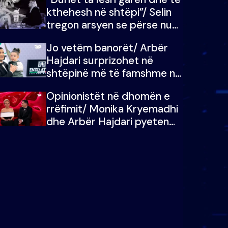
kthehesh në shtëpi”/ Selin
tregon arsyen se përse nuk
e dëgjoi fjalën e së ëmës:
Jo vetëm banorët/ Arbër
Doja ta çoja luftën time deri
Hajdari surprizohet në
në fund
shtëpinë më të famshme në
Shqipëri, opinionisti takohet
Opinionistët në dhomën e
me vajzën e tij
rrëfimit/ Monika Kryemadhi
dhe Arbër Hajdari pyeten
nga Ledion Liço: A do ta
zëvendësonit njëri-tjetrin?