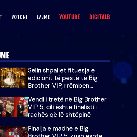
YOUTUBE
DIGITALB
T
VOTONI
LAJME
JME
Selin shpallet fituesja e
edicionit të pestë të Big
Brother VIP, rrëmben
çmimin e madh prej 100
Vendi i tretë në Big Brother
mijë eurosh
VIP 5, cili është finalisti i
radhës që lë shtëpinë
Finalja e madhe e Big
Brother VIP 5, kush është