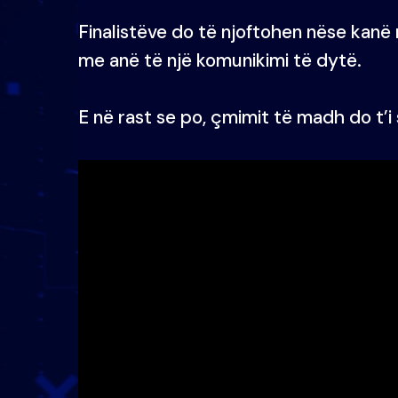
Finalistëve do të njoftohen nëse kanë
me anë të një komunikimi të dytë.
E në rast se po, çmimit të madh do t’i