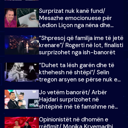
shtëpinë e BB VIP: Do më
Surprizat nuk kanë fund/
mungojë zilja e mëngjesit kur…
Mesazhe emocionuese për
Ledion Liçon nga nëna dhe
fëmijët e tij, moderatori nuk i
“Shpresoj që familja ime të jetë
mban dot lotët: Nuk meritoj…
krenare”/ Rogerti në lot, finalisti
surprizohet nga ish-banorët
“Duhet ta lësh garën dhe të
kthehesh në shtëpi”/ Selin
tregon arsyen se përse nuk e
dëgjoi fjalën e së ëmës: Doja ta
Jo vetëm banorët/ Arbër
çoja luftën time deri në fund
Hajdari surprizohet në
shtëpinë më të famshme në
Shqipëri, opinionisti takohet me
Opinionistët në dhomën e
vajzën e tij
rrëfimit/ Monika Kryemadhi