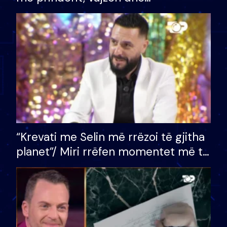
bashkëshorten: S’kemi ndonjë letër
divorci apo jo?
“Krevati me Selin më rrëzoi të gjitha
planet”/ Miri rrëfen momentet më të
bukura në shtëpinë e BB VIP: Do më
mungojë zilja e mëngjesit kur…