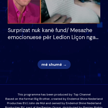
Surprizat nuk kanë fund/ Mesazhe
emocionuese për Ledion Liçon nga
nëna dhe fëmijët e tij, moderatori
nuk i mban dot lotët: Nuk meritoj…
më shumë →
This programme has been produced by:
Top Channel
Based on the format Big Brother, created by Endemol Shine Nederland
Producties B.V./John de Mol and owned by Endemol Shine Nederland
Producties BV., part of the Banijay Group, distributed by Banijay Rights.