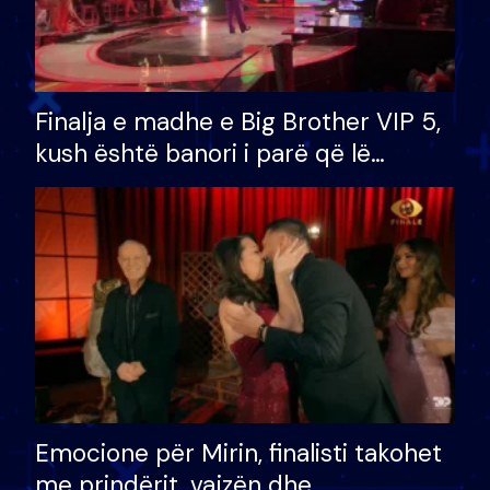
Finalja e madhe e Big Brother VIP 5,
kush është banori i parë që lë
shtëpinë dhe humb mundësinë për
të fituar çmimin e madh
Emocione për Mirin, finalisti takohet
me prindërit, vajzën dhe