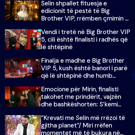
Selin shpallet fituesja e
edicionit të pestë të Big
Brother VIP, rrëmben çmimin e
madh prej 100 mijë eurosh
Vendi i tretë në Big Brother VIP
5, cili është finalisti i radhës që
lë shtëpinë
Finalja e madhe e Big Brother
VIP 5, kush është banori i parë
që lë shtëpinë dhe humb
mundësinë për të fituar
Emocione për Mirin, finalisti
çmimin e madh
takohet me prindërit, vajzën
dhe bashkëshorten: S’kemi
ndonjë letër divorci apo jo?
“Krevati me Selin më rrëzoi të
gjitha planet”/ Miri rrëfen
momentet më të bukura në