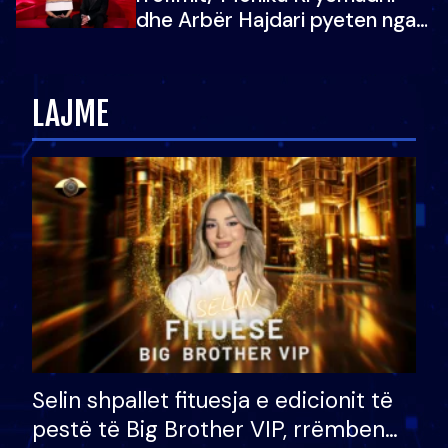
dhe Arbër Hajdari pyeten nga
Ledion Liço: A do ta
zëvendësonit njëri-tjetrin?
LAJME
Selin shpallet fituesja e edicionit të
pestë të Big Brother VIP, rrëmben