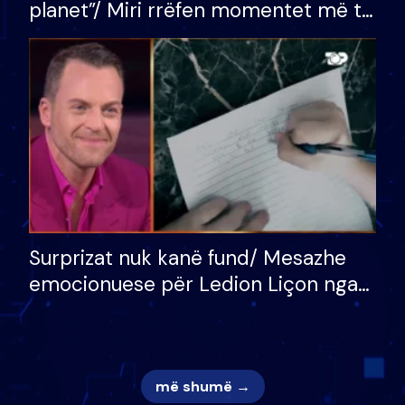
planet”/ Miri rrëfen momentet më të
bukura në shtëpinë e BB VIP: Do më
mungojë zilja e mëngjesit kur…
Surprizat nuk kanë fund/ Mesazhe
emocionuese për Ledion Liçon nga
nëna dhe fëmijët e tij, moderatori
nuk i mban dot lotët: Nuk meritoj…
më shumë →