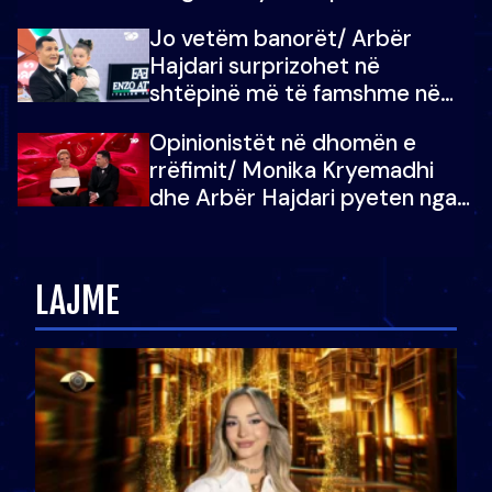
dëgjoi fjalën e së ëmës: Doja ta
Jo vetëm banorët/ Arbër
çoja luftën time deri në fund
Hajdari surprizohet në
shtëpinë më të famshme në
Shqipëri, opinionisti takohet me
Opinionistët në dhomën e
vajzën e tij
rrëfimit/ Monika Kryemadhi
dhe Arbër Hajdari pyeten nga
Ledion Liço: A do ta
zëvendësonit njëri-tjetrin?
LAJME