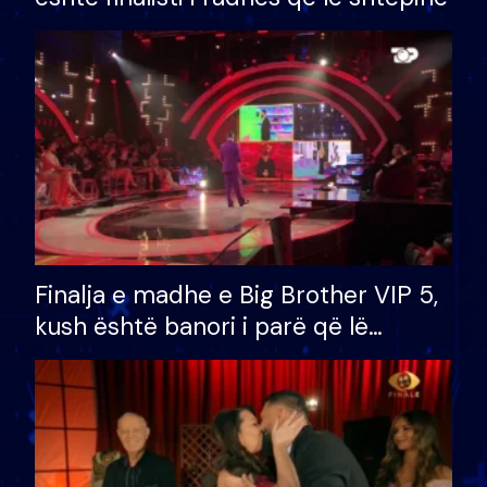
Finalja e madhe e Big Brother VIP 5,
kush është banori i parë që lë
shtëpinë dhe humb mundësinë për
të fituar çmimin e madh