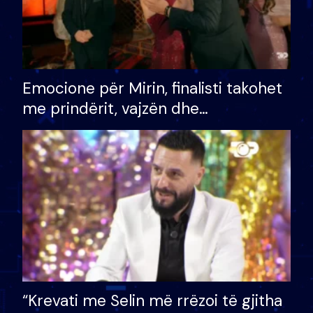
Emocione për Mirin, finalisti takohet
me prindërit, vajzën dhe
bashkëshorten: S’kemi ndonjë letër
divorci apo jo?
“Krevati me Selin më rrëzoi të gjitha