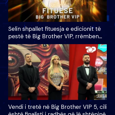
Selin shpallet fituesja e edicionit të
pestë të Big Brother VIP, rrëmben
çmimin e madh prej 100 mijë eurosh
Vendi i tretë në Big Brother VIP 5, cili
është finalisti i radhës që lë shtëpinë