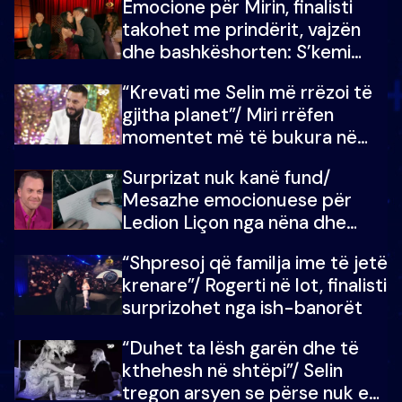
Emocione për Mirin, finalisti
çmimin e madh
takohet me prindërit, vajzën
dhe bashkëshorten: S’kemi
ndonjë letër divorci apo jo?
“Krevati me Selin më rrëzoi të
gjitha planet”/ Miri rrëfen
momentet më të bukura në
shtëpinë e BB VIP: Do më
Surprizat nuk kanë fund/
mungojë zilja e mëngjesit kur…
Mesazhe emocionuese për
Ledion Liçon nga nëna dhe
fëmijët e tij, moderatori nuk i
“Shpresoj që familja ime të jetë
mban dot lotët: Nuk meritoj…
krenare”/ Rogerti në lot, finalisti
surprizohet nga ish-banorët
“Duhet ta lësh garën dhe të
kthehesh në shtëpi”/ Selin
tregon arsyen se përse nuk e