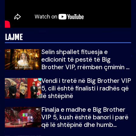
LAJME
Selin shpallet fituesja e
edicionit të pestë të Big
Brother VIP, rrëmben çmimin e
madh prej 100 mijë eurosh
Vendi i tretë në Big Brother VIP
5, cili është finalisti i radhës që
lë shtëpinë
Finalja e madhe e Big Brother
VIP 5, kush është banori i parë
që lë shtëpinë dhe humb
mundësinë për të fituar