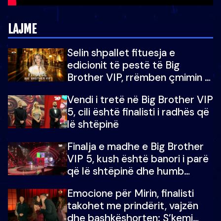
LAJME
Selin shpallet fituesja e
edicionit të pestë të Big
Brother VIP, rrëmben çmimin e
madh prej 100 mijë eurosh
Vendi i tretë në Big Brother VIP
5, cili është finalisti i radhës që
lë shtëpinë
Finalja e madhe e Big Brother
VIP 5, kush është banori i parë
që lë shtëpinë dhe humb
mundësinë për të fituar
Emocione për Mirin, finalisti
çmimin e madh
takohet me prindërit, vajzën
dhe bashkëshorten: S’kemi