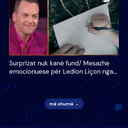
mungojë zilja e mëngjesit kur…
Surprizat nuk kanë fund/ Mesazhe
emocionuese për Ledion Liçon nga
nëna dhe fëmijët e tij, moderatori
nuk i mban dot lotët: Nuk meritoj…
më shumë →