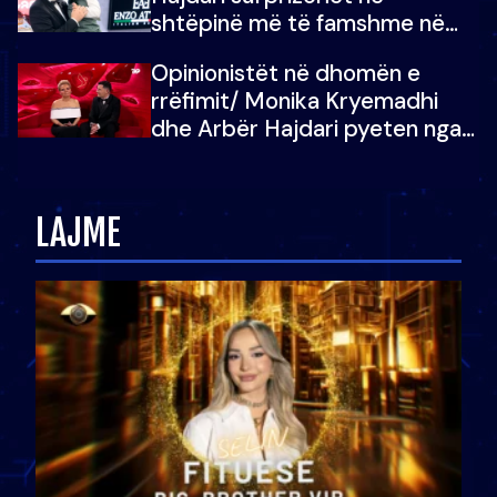
shtëpinë më të famshme në
Shqipëri, opinionisti takohet me
Opinionistët në dhomën e
vajzën e tij
rrëfimit/ Monika Kryemadhi
dhe Arbër Hajdari pyeten nga
Ledion Liço: A do ta
zëvendësonit njëri-tjetrin?
LAJME