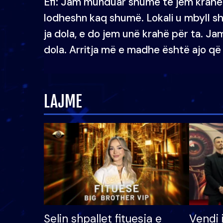
Efi: Jam munduar shumë të jem krahe pë
lodheshn kaq shumë. Lokali u mbyll s
ja dola, e do jem unë krahë për ta. Ja
dola. Arritja më e madhe është ajo që
LAJME
Selin shpallet fituesja e
Vendi 