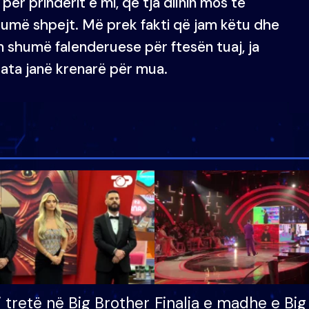
r prindërit e mi, që tja dilnin mos të
humë shpejt. Më prek fakti që jam këtu dhe
m shumë falenderuese për ftesën tuaj, ja
 ata janë krenarë për mua.
i tretë në Big Brother
Finalja e madhe e Big