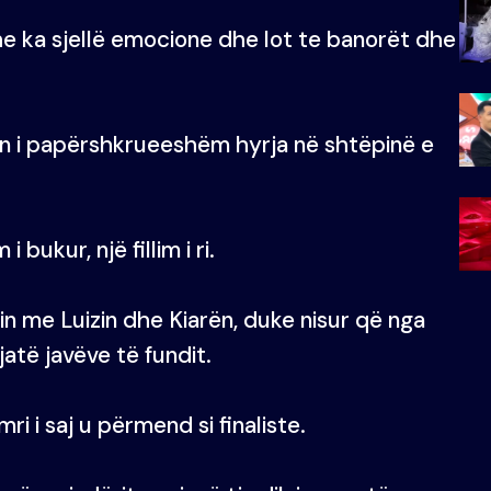
he ka sjellë emocione dhe lot te banorët dhe
on i papërshkrueeshëm hyrja në shtëpinë e
 bukur, një fillim i ri.
in me Luizin dhe Kiarën, duke nisur që nga
jatë javëve të fundit.
i i saj u përmend si finaliste.