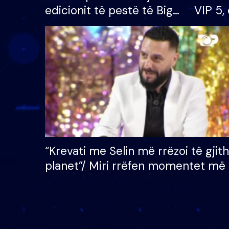
edicionit të pestë të Big
VIP 5, 
Brother VIP, rrëmben
radhës
çmimin e madh prej 100
mijë eurosh
“Krevati me Selin më rrëzoi të gjit
planet”/ Miri rrëfen momentet më 
bukura në shtëpinë e BB VIP: Do 
mungojë zilja e mëngjesit kur…