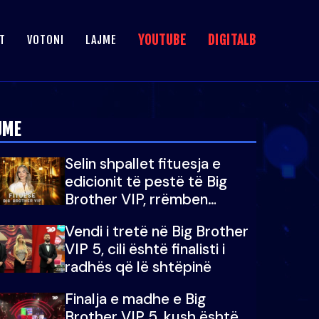
YOUTUBE
DIGITALB
T
VOTONI
LAJME
JME
Selin shpallet fituesja e
edicionit të pestë të Big
Brother VIP, rrëmben
çmimin e madh prej 100
Vendi i tretë në Big Brother
mijë eurosh
VIP 5, cili është finalisti i
radhës që lë shtëpinë
Finalja e madhe e Big
Brother VIP 5, kush është