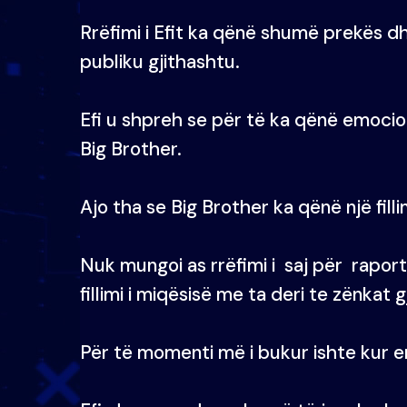
Rrëfimi i Efit ka qënë shumë prekës d
publiku gjithashtu.
Efi u shpreh se për të ka qënë emoci
Big Brother.
Ajo tha se Big Brother ka qënë një fillim i
Nuk mungoi as rrëfimi i saj për raport
fillimi i miqësisë me ta deri te zënkat g
Për të momenti më i bukur ishte kur emr