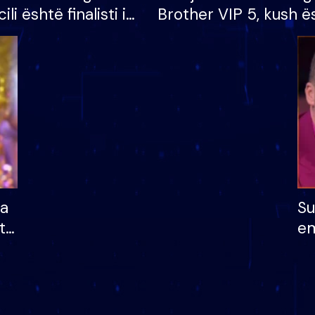
cili është finalisti i
Brother VIP 5, kush ë
 që lë shtëpinë
banori i parë që lë sh
dhe humb mundësinë
të fituar çmimin e m
ha
Su
të
em
më
në
nu