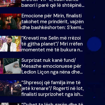
banori i parë që lë shtëpinë
dhe humb mundësinë për të
Emocione për Mirin, finalisti
fituar çmimin e madh
takohet me prindërit, vajzën
dhe bashkëshorten: S’kemi
ndonjë letër divorci apo jo?
“Krevati me Selin më rrëzoi
të gjitha planet”/ Miri rrëfen
momentet më të bukura në
shtëpinë e BB VIP: Do më
Surprizat nuk kanë fund/
mungojë zilja e mëngjesit
Mesazhe emocionuese për
kur…
Ledion Liçon nga nëna dhe
fëmijët e tij, moderatori nuk
“Shpresoj që familja ime të
i mban dot lotët: Nuk
jetë krenare”/ Rogerti në lot,
meritoj…
finalisti surprizohet nga ish-
banorët
“Duhet ta lësh garën dhe të