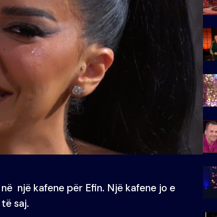
ë një kafene për Efin. Një kafene jo e
të saj.