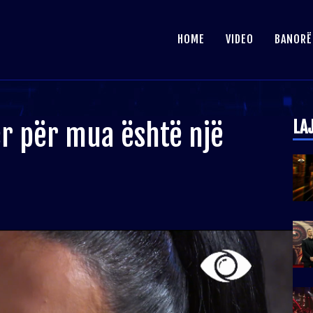
HOME
VIDEO
BANORË
LA
her për mua është një