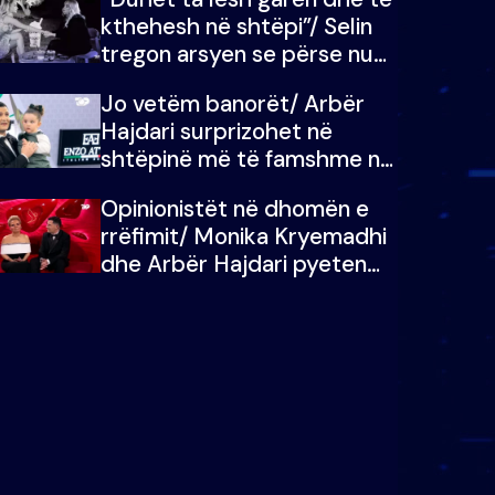
kthehesh në shtëpi”/ Selin
tregon arsyen se përse nuk
e dëgjoi fjalën e së ëmës:
Jo vetëm banorët/ Arbër
Doja ta çoja luftën time deri
Hajdari surprizohet në
në fund
shtëpinë më të famshme në
Shqipëri, opinionisti takohet
Opinionistët në dhomën e
me vajzën e tij
rrëfimit/ Monika Kryemadhi
dhe Arbër Hajdari pyeten
nga Ledion Liço: A do ta
zëvendësonit njëri-tjetrin?