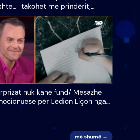
shtë
takohet me prindërit,
tëpinë
vajzën dhe bashkëshorten:
 për
S’kemi ndonjë letër divorci
adh
apo jo?
rprizat nuk kanë fund/ Mesazhe
ocionuese për Ledion Liçon nga
na dhe fëmijët e tij, moderatori
k i mban dot lotët: Nuk meritoj…
më shumë →