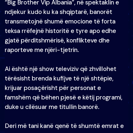
“Big Brother Vip Albania”, në spektaklin e
ndjekur kudo ku ka shqiptarë, banorët
transmetojnë shumë emocione të forta
teksa rrëfejnë historitë e tyre apo edhe
gjatë përditshmërisë, konflikteve dhe
raporteve me njëri-tjetrin.
Ai është një show televiziv që zhvillohet
tërësisht brenda kufijve të një shtëpie,
krijuar posaçërisht për personat e
famshëm që bëhen pjesë e këtij programi,
duke u cilësuar me titullin banorë.
Deri më tani kanë qenë të shumtë emrat e