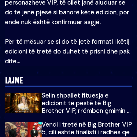
personazheve VIP, të cilët janë aluduar se
do të jenë pjesë si banorë këtë edicion, por
ende nuk është konfirmuar asgjë.
Për të mësuar se si do të jetë formati i këtij
edicioni të tretë do duhet të prisni dhe pak
ditë…
LAJME
Selin shpallet fituesja e
edicionit të pestë të Big
Brother VIP, rrëmben çmimin e
madh prej 100 mijë eurosh
Vendi i tretë në Big Brother VIP
5, cili është finalisti i radhës që