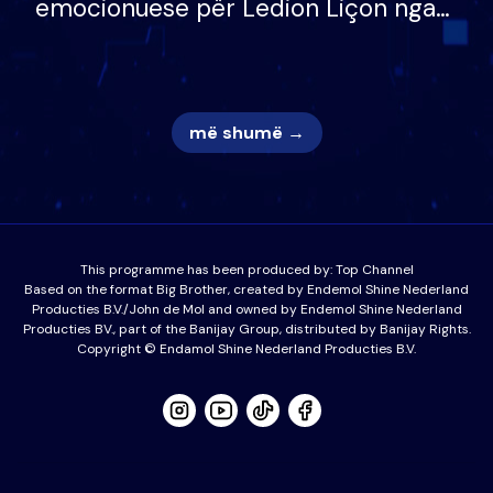
emocionuese për Ledion Liçon nga
nëna dhe fëmijët e tij, moderatori
nuk i mban dot lotët: Nuk meritoj…
më shumë →
This programme has been produced by:
Top Channel
Based on the format Big Brother, created by Endemol Shine Nederland
Producties B.V./John de Mol and owned by Endemol Shine Nederland
Producties BV., part of the Banijay Group, distributed by Banijay Rights.
Copyright © Endamol Shine Nederland Producties B.V.