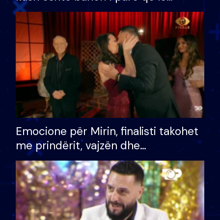
shtëpinë dhe humb mundësinë për
të fituar çmimin e madh
Emocione për Mirin, finalisti takohet
me prindërit, vajzën dhe
bashkëshorten: S’kemi ndonjë letër
divorci apo jo?