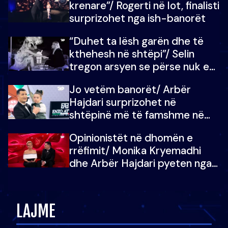
krenare”/ Rogerti në lot, finalisti
surprizohet nga ish-banorët
“Duhet ta lësh garën dhe të
kthehesh në shtëpi”/ Selin
tregon arsyen se përse nuk e
dëgjoi fjalën e së ëmës: Doja ta
Jo vetëm banorët/ Arbër
çoja luftën time deri në fund
Hajdari surprizohet në
shtëpinë më të famshme në
Shqipëri, opinionisti takohet me
Opinionistët në dhomën e
vajzën e tij
rrëfimit/ Monika Kryemadhi
dhe Arbër Hajdari pyeten nga
Ledion Liço: A do ta
zëvendësonit njëri-tjetrin?
LAJME