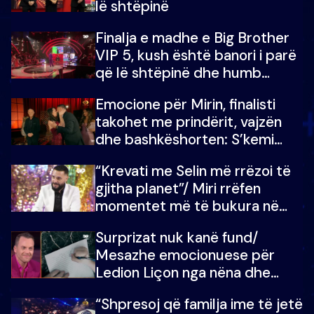
lë shtëpinë
Finalja e madhe e Big Brother
VIP 5, kush është banori i parë
që lë shtëpinë dhe humb
mundësinë për të fituar
Emocione për Mirin, finalisti
çmimin e madh
takohet me prindërit, vajzën
dhe bashkëshorten: S’kemi
ndonjë letër divorci apo jo?
“Krevati me Selin më rrëzoi të
gjitha planet”/ Miri rrëfen
momentet më të bukura në
shtëpinë e BB VIP: Do më
Surprizat nuk kanë fund/
mungojë zilja e mëngjesit kur…
Mesazhe emocionuese për
Ledion Liçon nga nëna dhe
fëmijët e tij, moderatori nuk i
“Shpresoj që familja ime të jetë
mban dot lotët: Nuk meritoj…