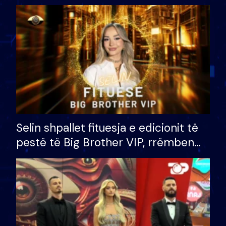
Selin shpallet fituesja e edicionit të
pestë të Big Brother VIP, rrëmben
çmimin e madh prej 100 mijë eurosh