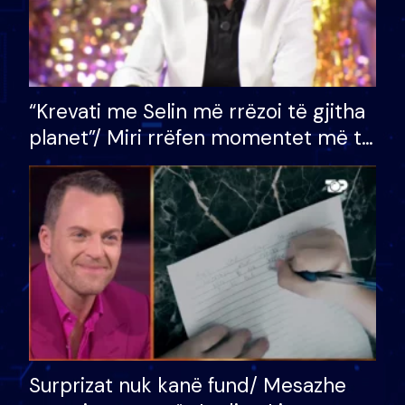
“Krevati me Selin më rrëzoi të gjitha
planet”/ Miri rrëfen momentet më të
bukura në shtëpinë e BB VIP: Do më
mungojë zilja e mëngjesit kur…
Surprizat nuk kanë fund/ Mesazhe