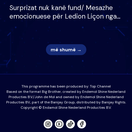
Surprizat nuk kanë fund/ Mesazhe
emocionuese për Ledion Liçon nga
nëna dhe fëmijët e tij, moderatori
nuk i mban dot lotët: Nuk meritoj…
më shumë →
This programme has been produced by:
Top Channel
Based on the format Big Brother, created by Endemol Shine Nederland
Producties B.V./John de Mol and owned by Endemol Shine Nederland
Producties BV., part of the Banijay Group, distributed by Banijay Rights.
Copyright © Endamol Shine Nederland Producties B.V.