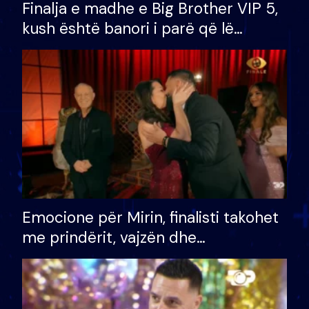
Finalja e madhe e Big Brother VIP 5,
kush është banori i parë që lë
shtëpinë dhe humb mundësinë për
të fituar çmimin e madh
Emocione për Mirin, finalisti takohet
me prindërit, vajzën dhe
bashkëshorten: S’kemi ndonjë letër
divorci apo jo?