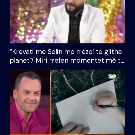
“Krevati me Selin më rrëzoi të gjitha
planet”/ Miri rrëfen momentet më të
bukura në shtëpinë e BB VIP: Do më
mungojë zilja e mëngjesit kur…