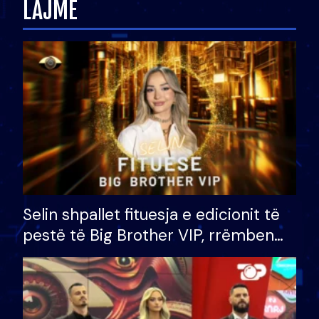
LAJME
Selin shpallet fituesja e edicionit të
pestë të Big Brother VIP, rrëmben
çmimin e madh prej 100 mijë eurosh