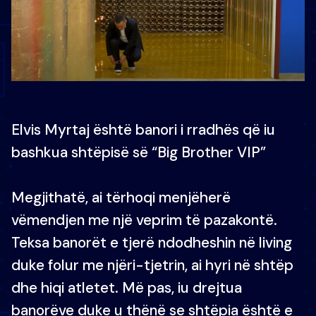
Elvis Myrtaj është banori i rradhës që iu
bashkua shtëpisë së “Big Brother VIP”
Megjithatë, ai tërhoqi menjëherë
vëmendjen me një veprim të pazakontë.
Teksa banorët e tjerë ndodheshin në living
duke folur me njëri-tjetrin, ai hyri në shtëp
dhe hiqi atletet. Më pas, iu drejtua
banorëve duke u thënë se shtëpia është e