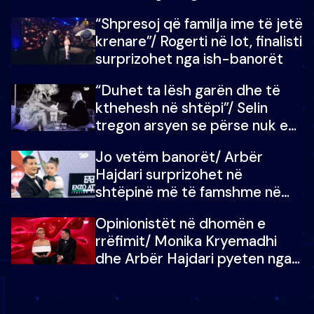
fëmijët e tij, moderatori nuk i
“Shpresoj që familja ime të jetë
mban dot lotët: Nuk meritoj…
krenare”/ Rogerti në lot, finalisti
surprizohet nga ish-banorët
“Duhet ta lësh garën dhe të
kthehesh në shtëpi”/ Selin
tregon arsyen se përse nuk e
dëgjoi fjalën e së ëmës: Doja ta
Jo vetëm banorët/ Arbër
çoja luftën time deri në fund
Hajdari surprizohet në
shtëpinë më të famshme në
Shqipëri, opinionisti takohet me
Opinionistët në dhomën e
vajzën e tij
rrëfimit/ Monika Kryemadhi
dhe Arbër Hajdari pyeten nga
Ledion Liço: A do ta
zëvendësonit njëri-tjetrin?