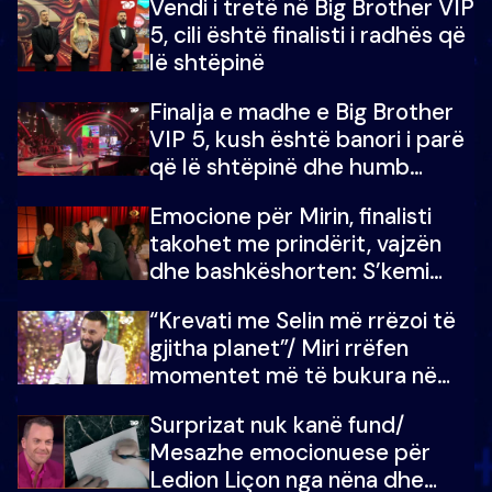
Vendi i tretë në Big Brother VIP
5, cili është finalisti i radhës që
lë shtëpinë
Finalja e madhe e Big Brother
VIP 5, kush është banori i parë
që lë shtëpinë dhe humb
mundësinë për të fituar
Emocione për Mirin, finalisti
çmimin e madh
takohet me prindërit, vajzën
dhe bashkëshorten: S’kemi
ndonjë letër divorci apo jo?
“Krevati me Selin më rrëzoi të
gjitha planet”/ Miri rrëfen
momentet më të bukura në
shtëpinë e BB VIP: Do më
Surprizat nuk kanë fund/
mungojë zilja e mëngjesit kur…
Mesazhe emocionuese për
Ledion Liçon nga nëna dhe