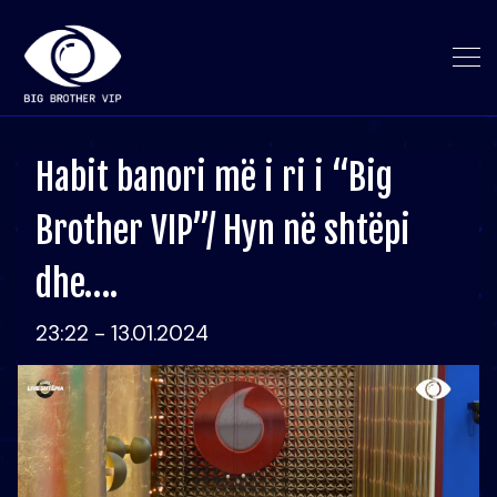
Habit banori më i ri i “Big
Brother VIP”/ Hyn në shtëpi
dhe….
23:22 - 13.01.2024