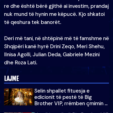
re dhe është bërë gjithë ai investim, prandaj
nuk mund të hynin me këpucë. Kjo shkatoi
të qeshura tek banorët.
Deri më tani, në shtëpinë më të famshme në
Shqipëri kanë hyrë Drini Zeqo, Meri Shehu,
Ilnisa Agolli, Julian Deda, Gabriele Mezini
dhe Roza Lati.
LAJME
Selin shpallet fituesja e
edicionit të pestë të Big
Brother VIP, rrëmben çmimin e
madh prej 100 mijë eurosh