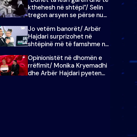
kthehesh në shtëpi”/ Selin
tregon arsyen se përse nuk
e dëgjoi fjalën e së ëmës:
Jo vetëm banorët/ Arbër
Doja ta çoja luftën time deri
Hajdari surprizohet në
në fund
shtëpinë më të famshme në
Shqipëri, opinionisti takohet
Opinionistët në dhomën e
me vajzën e tij
rrëfimit/ Monika Kryemadhi
dhe Arbër Hajdari pyeten
nga Ledion Liço: A do ta
zëvendësonit njëri-tjetrin?