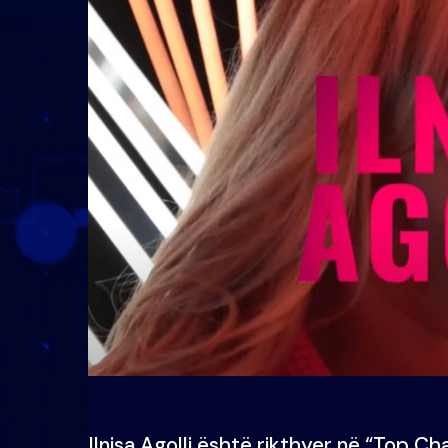
Ilnisa Agolli është rikthyer në “Top Ch