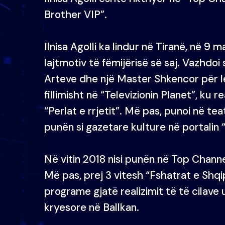
Brother VIP”.
Ilnisa Agolli ka lindur në Tiranë, në 9 
lajtmotiv të fëmijërisë së saj. Vazhdo
Arteve dhe një Master Shkencor për let
fillimisht në “Televizionin Planet”, ku
“Perlat e rrjetit”. Më pas, punoi në tea
punën si gazetare kulture në portalin 
Në vitin 2018 nisi punën në Top Channel
Më pas, prej 3 vitesh “Fshatrat e Shq
programe gjatë realizimit të të cilav
kryesore në Ballkan.