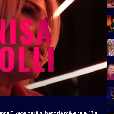
annel”, këtë herë si banorja më e re e “Big