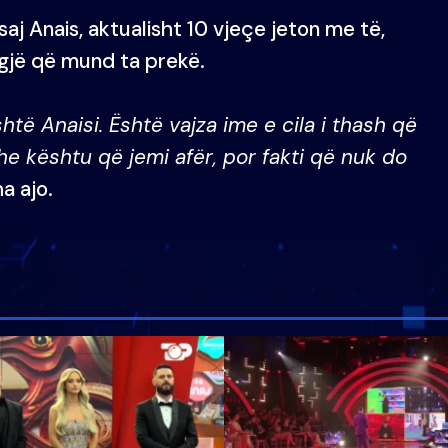
 saj Anais, aktualisht 10 vjeçe jeton me të,
 gjë që mund ta prekë.
të Anaisi. Është vajza ime e cila i thash që
e kështu që jemi afër, por fakti që nuk do
ha ajo.