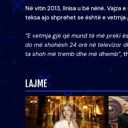
Në vitin 2013, Ilnisa u bë nënë. Vajza e
teksa ajo shprehet se është e vetmja
“E vetmja gjë që mund të më preki ësh
do më shohësh 24 orë në televizor dh
ta shoh më tremb dhe më dhemb”
, t
LAJME