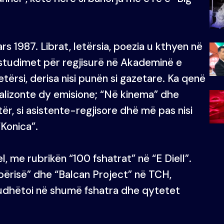
mars 1987. Librat, letërsia, poezia u kthyen në
i studimet për regjisurë në Akademinë e
ërsi, derisa nisi punën si gazetare. Ka qenë
 realizonte dy emisione; “Në kinema” dhe
tër, si asistente-regjisore dhë më pas nisi
“Konica”.
, me rubrikën “100 fshatrat” në “E Diell”.
ipërisë” dhe “Balcan Project” në TCH,
e udhëtoi në shumë fshatra dhe qytetet