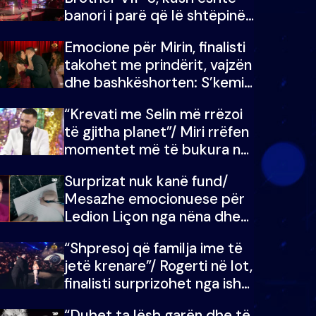
banori i parë që lë shtëpinë
dhe humb mundësinë për të
Emocione për Mirin, finalisti
fituar çmimin e madh
takohet me prindërit, vajzën
dhe bashkëshorten: S’kemi
ndonjë letër divorci apo jo?
“Krevati me Selin më rrëzoi
të gjitha planet”/ Miri rrëfen
momentet më të bukura në
shtëpinë e BB VIP: Do më
Surprizat nuk kanë fund/
mungojë zilja e mëngjesit
Mesazhe emocionuese për
kur…
Ledion Liçon nga nëna dhe
fëmijët e tij, moderatori nuk
“Shpresoj që familja ime të
i mban dot lotët: Nuk
jetë krenare”/ Rogerti në lot,
meritoj…
finalisti surprizohet nga ish-
banorët
“Duhet ta lësh garën dhe të