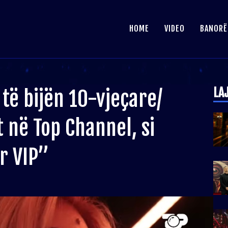
HOME
VIDEO
BANORË
LA
 të bijën 10-vjeçare/
t në Top Channel, si
r VIP”