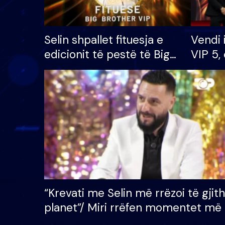
Selin shpallet fituesja e
Vendi 
edicionit të pestë të Big
VIP 5, 
Brother VIP, rrëmben
radhës
çmimin e madh prej 100
mijë eurosh
“Krevati me Selin më rrëzoi të gjit
planet”/ Miri rrëfen momentet më 
bukura në shtëpinë e BB VIP: Do 