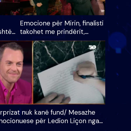
Emocione për Mirin, finalisti
shtë
takohet me prindërit,
tëpinë
vajzën dhe bashkëshorten:
 për
S’kemi ndonjë letër divorci
adh
apo jo?
rprizat nuk kanë fund/ Mesazhe
ocionuese për Ledion Liçon nga
na dhe fëmijët e tij, moderatori