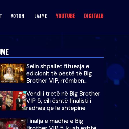
YOUTUBE
DIGITALB
T
VOTONI
LAJME
JME
Selin shpallet fituesja e
edicionit të pestë të Big
Brother VIP, rrëmben
çmimin e madh prej 100
Vendi i tretë në Big Brother
mijë eurosh
VIP 5, cili është finalisti i
radhës që lë shtëpinë
Finalja e madhe e Big
Brother VIP 5, kush është