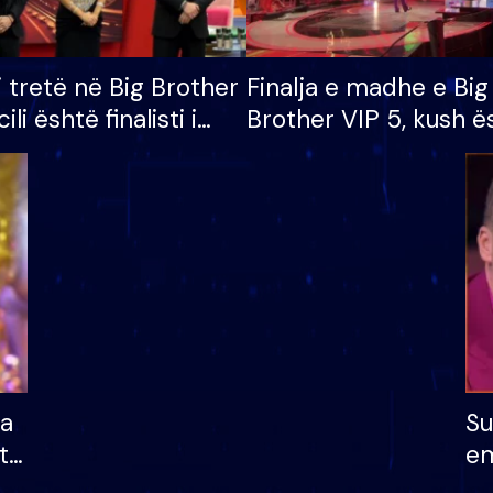
i tretë në Big Brother
Finalja e madhe e Big
cili është finalisti i
Brother VIP 5, kush ë
 që lë shtëpinë
banori i parë që lë sh
dhe humb mundësinë
të fituar çmimin e m
ha
Su
të
em
më
në