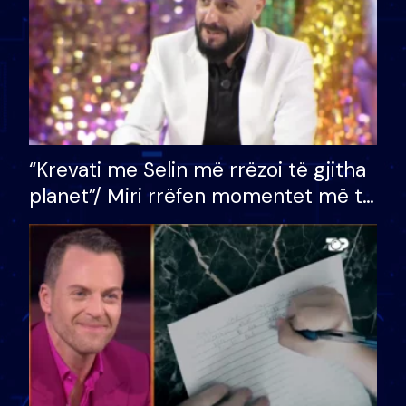
“Krevati me Selin më rrëzoi të gjitha
planet”/ Miri rrëfen momentet më të
bukura në shtëpinë e BB VIP: Do më
mungojë zilja e mëngjesit kur…