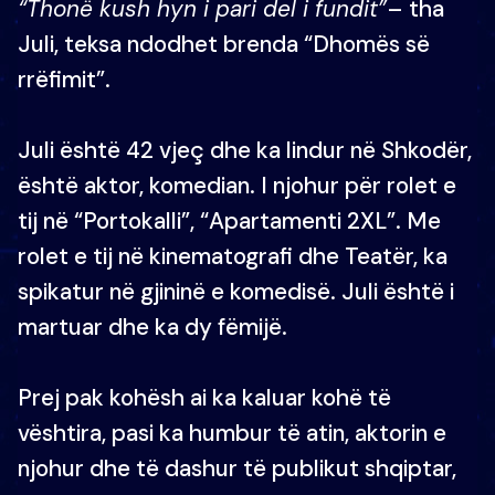
“Thonë kush hyn i pari del i fundit”
– tha
Juli, teksa ndodhet brenda “Dhomës së
rrëfimit”.
Juli është 42 vjeç dhe ka lindur në Shkodër,
është aktor, komedian. I njohur për rolet e
tij në “Portokalli”, “Apartamenti 2XL”. Me
rolet e tij në kinematografi dhe Teatër, ka
spikatur në gjininë e komedisë. Juli është i
martuar dhe ka dy fëmijë.
Prej pak kohësh ai ka kaluar kohë të
vështira, pasi ka humbur të atin, aktorin e
njohur dhe të dashur të publikut shqiptar,