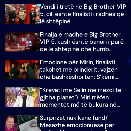
madh prej 100 mijë eurosh
Vendi i tretë në Big Brother VIP
5, cili është finalisti i radhës që
lë shtëpinë
Finalja e madhe e Big Brother
VIP 5, kush është banori i parë
që lë shtëpinë dhe humb
mundësinë për të fituar
Emocione për Mirin, finalisti
çmimin e madh
takohet me prindërit, vajzën
dhe bashkëshorten: S’kemi
ndonjë letër divorci apo jo?
“Krevati me Selin më rrëzoi të
gjitha planet”/ Miri rrëfen
momentet më të bukura në
shtëpinë e BB VIP: Do më
Surprizat nuk kanë fund/
mungojë zilja e mëngjesit kur…
Mesazhe emocionuese për