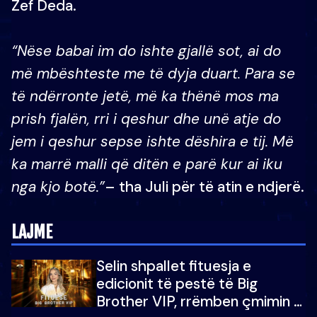
Zef Deda.
“Nëse babai im do ishte gjallë sot, ai do
më mbështeste me të dyja duart. Para se
të ndërronte jetë, më ka thënë mos ma
prish fjalën, rri i qeshur dhe unë atje do
jem i qeshur sepse ishte dëshira e tij. Më
ka marrë malli që ditën e parë kur ai iku
nga kjo botë.”
– tha Juli për të atin e ndjerë.
LAJME
Selin shpallet fituesja e
edicionit të pestë të Big
Brother VIP, rrëmben çmimin e