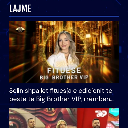
LAJME
Selin shpallet fituesja e edicionit të
pestë të Big Brother VIP, rrëmben
çmimin e madh prej 100 mijë eurosh