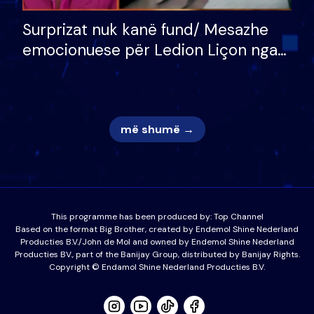
Surprizat nuk kanë fund/ Mesazhe
emocionuese për Ledion Liçon nga
nëna dhe fëmijët e tij, moderatori
nuk i mban dot lotët: Nuk meritoj…
më shumë →
This programme has been produced by:
Top Channel
Based on the format Big Brother, created by Endemol Shine Nederland
Producties B.V./John de Mol and owned by Endemol Shine Nederland
Producties BV., part of the Banijay Group, distributed by Banijay Rights.
Copyright © Endamol Shine Nederland Producties B.V.