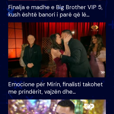
Finalja e madhe e Big Brother VIP 5,
kush është banori i parë që lë
shtëpinë dhe humb mundësinë për
të fituar çmimin e madh
Emocione për Mirin, finalisti takohet
me prindërit, vajzën dhe
bashkëshorten: S’kemi ndonjë letër
divorci apo jo?