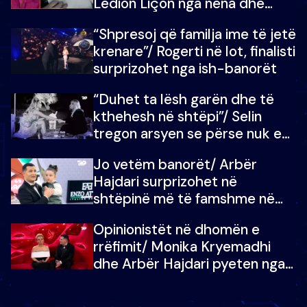
Ledion Liçon nga nëna dhe
fëmijët e tij, moderatori nuk i
“Shpresoj që familja ime të jetë
mban dot lotët: Nuk meritoj…
krenare”/ Rogerti në lot, finalisti
surprizohet nga ish-banorët
“Duhet ta lësh garën dhe të
kthehesh në shtëpi”/ Selin
tregon arsyen se përse nuk e
dëgjoi fjalën e së ëmës: Doja ta
Jo vetëm banorët/ Arbër
çoja luftën time deri në fund
Hajdari surprizohet në
shtëpinë më të famshme në
Shqipëri, opinionisti takohet me
Opinionistët në dhomën e
vajzën e tij
rrëfimit/ Monika Kryemadhi
dhe Arbër Hajdari pyeten nga
Ledion Liço: A do ta
zëvendësonit njëri-tjetrin?