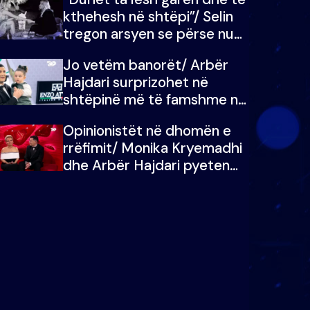
kthehesh në shtëpi”/ Selin
tregon arsyen se përse nuk
e dëgjoi fjalën e së ëmës:
Jo vetëm banorët/ Arbër
Doja ta çoja luftën time deri
Hajdari surprizohet në
në fund
shtëpinë më të famshme në
Shqipëri, opinionisti takohet
Opinionistët në dhomën e
me vajzën e tij
rrëfimit/ Monika Kryemadhi
dhe Arbër Hajdari pyeten
nga Ledion Liço: A do ta
zëvendësonit njëri-tjetrin?