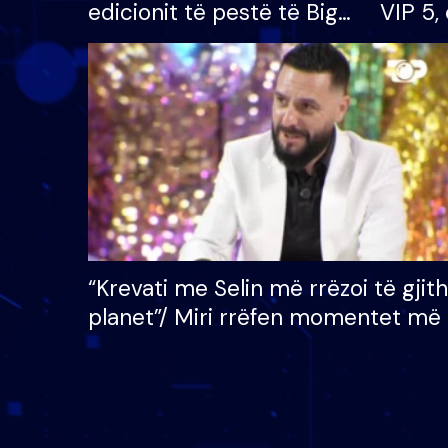
edicionit të pestë të Big
VIP 5, 
Brother VIP, rrëmben
radhës
çmimin e madh prej 100
mijë eurosh
“Krevati me Selin më rrëzoi të gjit
planet”/ Miri rrëfen momentet më 
bukura në shtëpinë e BB VIP: Do 
mungojë zilja e mëngjesit kur…