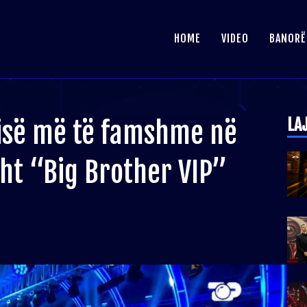
HOME
VIDEO
BANORË
LA
pisë më të famshme në
sht “Big Brother VIP”