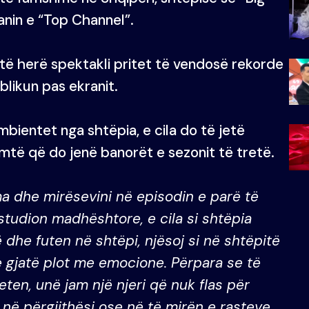
anin e “Top Channel”.
të herë spektakli pritet të vendosë rekorde
likun pas ekranit.
mbientet nga shtëpia, e cila do të jetë
umtë që do jenë banorët e sezonit të tretë.
 dhe mirësevini në episodin e parë të
tudion madhështore, e cila si shtëpia
 dhe futen në shtëpi, njësoj si në shtëpitë
 e gjatë plot me emocione. Përpara se të
veten, unë jam një njeri që nuk flas për
a në përgjithësi ose në të mirën e rasteve