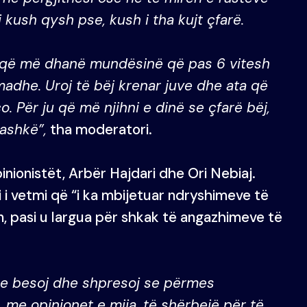
 kush qysh pse, kush i tha kujt çfarë.
t që më dhanë mundësinë që pas 6 vitesh
madhe. Uroj të bëj krenar juve dhe ata që
. Për ju që më njihni e dinë se çfarë bëj,
bashkë”,
tha moderatori.
inionistët, Arbër Hajdari dhe Ori Nebiaj.
i i vetmi që “i ka mbijetuar ndryshimeve të
an, pasi u largua për shkak të angazhimeve të
pse besoj dhe shpresoj se përmes
me opinionet e mija, të shërbejë për të