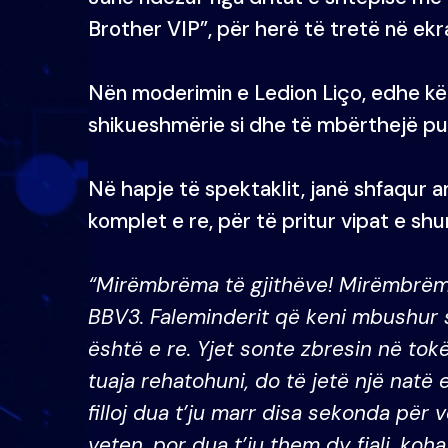
Brother VIP”, për herë të tretë në ekr
Nën moderimin e Ledion Liço, edhe kë
shikueshmërie si dhe të mbërthejë pub
Në hapje të spektaklit, janë shfaqur a
komplet e re, për të pritur vipat e sh
“Mirëmbrëma të gjithëve! Mirëmbrëma
BBV3. Faleminderit që keni mbushur s
është e re.
Yjet sonte zbresin në tokë
tuaja rehatohuni, do të jetë një natë
filloj dua t’ju marr disa sekonda për 
veten, por dua t’ju them dy fjali, koh