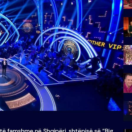
të famshme në Shqipëri, shtëpisë së “Big