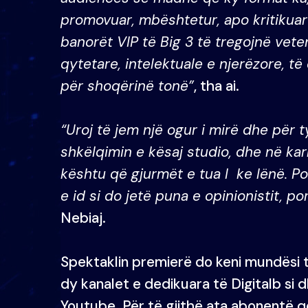
promovuar, mbështetur, apo kritikua
banorët VIP të Big 3 të tregojnë veten
qytetare, intelektuale e njerëzore, t
për shoqërinë tonë”
, tha ai.
“Uroj të jem një ogur i mirë dhe për
shkëlqimin e kësaj studio, dhe në ka
kështu që gjurmët e tua I ke lënë. 
e id si do jetë puna e opinionistit, 
Nebiaj.
Spektaklin premierë do keni mundësi 
dy kanalet e dedikuara të Digitalb si 
Youtube. Për të gjithë ata abonentë 