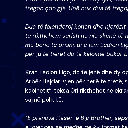
tregon çdo gjë. Unë nuk dua të tregoj
Dua të falënderoj kohën dhe njerëzi
të rikthehem sërish në një skenë të 
më bënë të prisni, unë jam Ledion Liço
për ju të tjerët do të kalojmë bukur 
Krah Ledion Liço, do të jenë dhe dy op
Arbër Hajdari vjen për herë të tretë, s
kabinetit”, teksa Ori rikthehet në ekr
saj në politikë.
“E pranova ftesën e Big Brother, se
audiencës së madhe që ky format ka, 