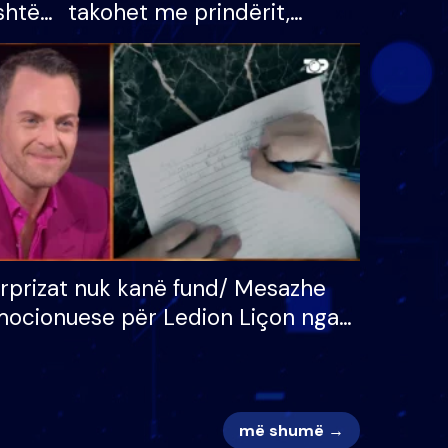
shtë
takohet me prindërit,
tëpinë
vajzën dhe bashkëshorten:
 për
S’kemi ndonjë letër divorci
adh
apo jo?
rprizat nuk kanë fund/ Mesazhe
ocionuese për Ledion Liçon nga
na dhe fëmijët e tij, moderatori
k i mban dot lotët: Nuk meritoj…
më shumë →