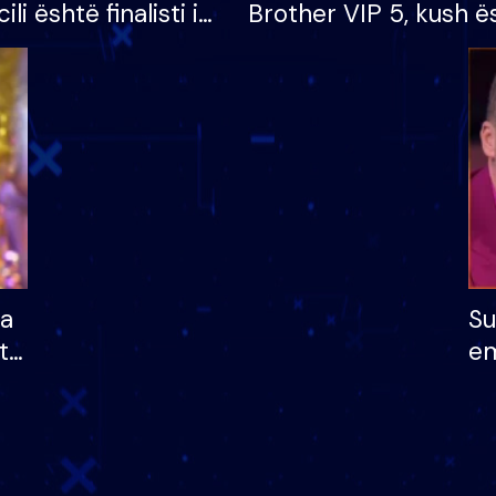
cili është finalisti i
Brother VIP 5, kush ë
 që lë shtëpinë
banori i parë që lë sh
dhe humb mundësinë
të fituar çmimin e m
ha
Su
të
em
më
në
nu