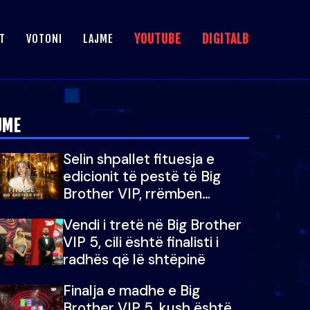
YOUTUBE
DIGITALB
T
VOTONI
LAJME
JME
Selin shpallet fituesja e
edicionit të pestë të Big
Brother VIP, rrëmben
çmimin e madh prej 100
Vendi i tretë në Big Brother
mijë eurosh
VIP 5, cili është finalisti i
radhës që lë shtëpinë
Finalja e madhe e Big
Brother VIP 5, kush është