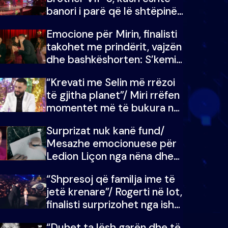
banori i parë që lë shtëpinë
dhe humb mundësinë për të
Emocione për Mirin, finalisti
fituar çmimin e madh
takohet me prindërit, vajzën
dhe bashkëshorten: S’kemi
ndonjë letër divorci apo jo?
“Krevati me Selin më rrëzoi
të gjitha planet”/ Miri rrëfen
momentet më të bukura në
shtëpinë e BB VIP: Do më
Surprizat nuk kanë fund/
mungojë zilja e mëngjesit
Mesazhe emocionuese për
kur…
Ledion Liçon nga nëna dhe
fëmijët e tij, moderatori nuk
“Shpresoj që familja ime të
i mban dot lotët: Nuk
jetë krenare”/ Rogerti në lot,
meritoj…
finalisti surprizohet nga ish-
banorët
“Duhet ta lësh garën dhe të