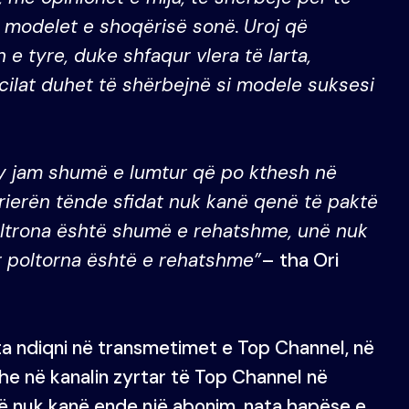
r modelet e shoqërisë sonë.
Uroj që
 e tyre, duke shfaqur vlera të larta,
ë cilat duhet të shërbejnë si modele suksesi
 ty jam shumë e lumtur që po kthesh në
rrierën tënde sfidat nuk kanë qenë të paktë
Poltrona është shumë e rehatshme, unë nuk
por poltorna është e rehatshme”
– tha Ori
ta ndiqni në transmetimet e Top Channel, në
dhe në kanalin zyrtar të Top Channel në
që nuk kanë ende një abonim, nata hapëse e