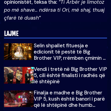
opinionistët, teksa tha:
“Ti Arbër je limotoz
po më shave… ndërsa ti Ori, më shaj, thuaj
çfarë të duash
“
LAJME
Selin shpallet fituesja e
edicionit të pestë të Big
Brother VIP, rrëmben çmimin e
madh prej 100 mijë eurosh
Vendi i tretë në Big Brother VIP
5, cili është finalisti i radhës që
lë shtëpinë
Finalja e madhe e Big Brother
VIP 5, kush është banori i parë
që lë shtëpinë dhe humb