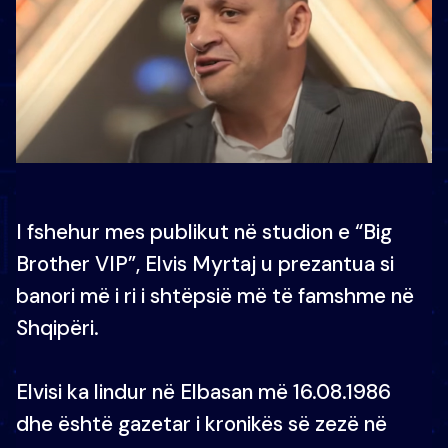
I fshehur mes publikut në studion e “Big
Brother VIP”, Elvis Myrtaj u prezantua si
banori më i ri i shtëpsië më të famshme në
Shqipëri.
Elvisi ka lindur në Elbasan më 16.08.1986
dhe është gazetar i kronikës së zezë në