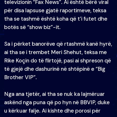
televizionin “Fax News”. Ai është bërë viral
për disa lapsuse gjatë raportimeve, teksa
tha se tashmë është koha që t’i futet dhe
botës së “show biz”-it.
Sa i përket banorëve që rtashmë kanë hyrë,
ai tha se i trembet Meri Shehut, teksa me
Rike Koçin do të flirtojë, pasi ai shpreson që
të gjejë dhe dashurinë në shtëpinë e “Big
Brother VIP”.
Nga ana tjetër, ai tha se nuk ka lajmëruar
askënd nga puna që po hyn në BBVIP, duke
u kërkuar falje. Ai kishte dhe porosi për