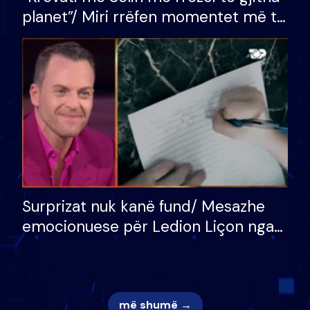
planet”/ Miri rrëfen momentet më të
bukura në shtëpinë e BB VIP: Do më
mungojë zilja e mëngjesit kur…
Surprizat nuk kanë fund/ Mesazhe
emocionuese për Ledion Liçon nga
nëna dhe fëmijët e tij, moderatori
nuk i mban dot lotët: Nuk meritoj…
më shumë →