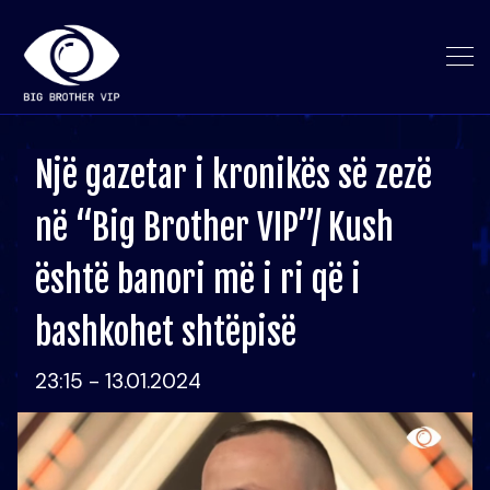
Një gazetar i kronikës së zezë
në “Big Brother VIP”/ Kush
është banori më i ri që i
bashkohet shtëpisë
23:15 - 13.01.2024