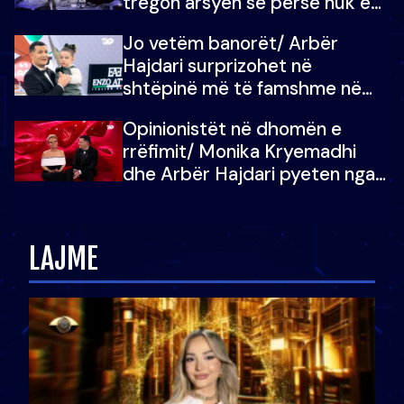
tregon arsyen se përse nuk e
dëgjoi fjalën e së ëmës: Doja ta
Jo vetëm banorët/ Arbër
çoja luftën time deri në fund
Hajdari surprizohet në
shtëpinë më të famshme në
Shqipëri, opinionisti takohet me
Opinionistët në dhomën e
vajzën e tij
rrëfimit/ Monika Kryemadhi
dhe Arbër Hajdari pyeten nga
Ledion Liço: A do ta
zëvendësonit njëri-tjetrin?
LAJME