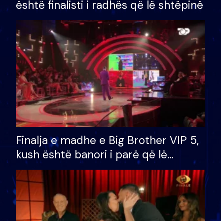
është finalisti i radhës që lë shtëpinë
Finalja e madhe e Big Brother VIP 5,
kush është banori i parë që lë
shtëpinë dhe humb mundësinë për
të fituar çmimin e madh