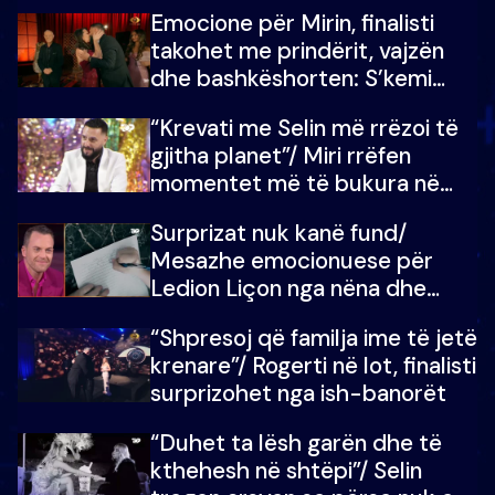
mundësinë për të fituar
Emocione për Mirin, finalisti
çmimin e madh
takohet me prindërit, vajzën
dhe bashkëshorten: S’kemi
ndonjë letër divorci apo jo?
“Krevati me Selin më rrëzoi të
gjitha planet”/ Miri rrëfen
momentet më të bukura në
shtëpinë e BB VIP: Do më
Surprizat nuk kanë fund/
mungojë zilja e mëngjesit kur…
Mesazhe emocionuese për
Ledion Liçon nga nëna dhe
fëmijët e tij, moderatori nuk i
“Shpresoj që familja ime të jetë
mban dot lotët: Nuk meritoj…
krenare”/ Rogerti në lot, finalisti
surprizohet nga ish-banorët
“Duhet ta lësh garën dhe të
kthehesh në shtëpi”/ Selin