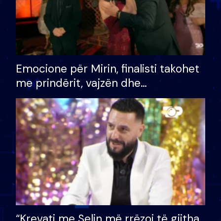
Emocione për Mirin, finalisti takohet
me prindërit, vajzën dhe
bashkëshorten: S’kemi ndonjë letër
divorci apo jo?
“Krevati me Selin më rrëzoi të gjitha