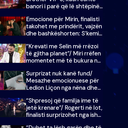
banori i parë që lë shtëpinë
dhe humb mundësinë për të
Emocione për Mirin, finalisti
fituar çmimin e madh
takohet me prindërit, vajzën
dhe bashkëshorten: S’kemi
ndonjë letër divorci apo jo?
“Krevati me Selin më rrëzoi
të gjitha planet”/ Miri rrëfen
momentet më të bukura në
shtëpinë e BB VIP: Do më
Surprizat nuk kanë fund/
mungojë zilja e mëngjesit
Mesazhe emocionuese për
kur…
Ledion Liçon nga nëna dhe
fëmijët e tij, moderatori nuk
“Shpresoj që familja ime të
i mban dot lotët: Nuk
jetë krenare”/ Rogerti në lot,
meritoj…
finalisti surprizohet nga ish-
banorët
“Duhet ta lësh garën dhe të