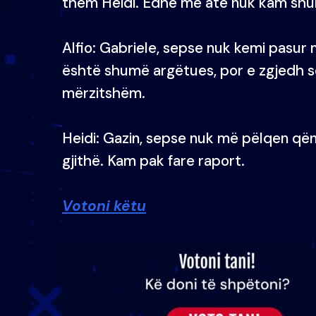
them Heidi. Edhe me atë nuk kam shum
Alfio: Gabriele, sepse nuk kemi pasur 
është shumë argëtues, por e zgjedh 
mërzitshëm.
Heidi: Gazin, sepse nuk më pëlqen qën
gjithë. Kam pak fare raport.
Votoni këtu