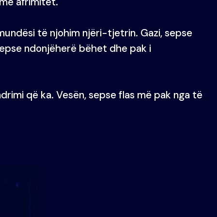
ë afrimitet.
mundësi të njohim njëri-tjetrin. Gazi, sepse
sepse ndonjëherë bëhet dhe pak i
drimi që ka. Vesën, sepse flas më pak nga të