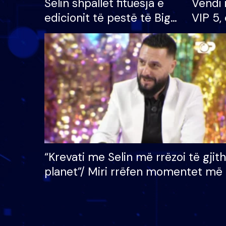
Selin shpallet fituesja e
Vendi 
edicionit të pestë të Big
VIP 5, 
Brother VIP, rrëmben
radhës
çmimin e madh prej 100
mijë eurosh
“Krevati me Selin më rrëzoi të gjit
planet”/ Miri rrëfen momentet më 
bukura në shtëpinë e BB VIP: Do 
mungojë zilja e mëngjesit kur…