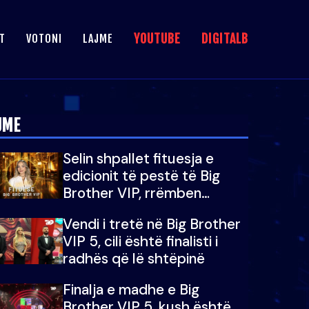
YOUTUBE
DIGITALB
T
VOTONI
LAJME
JME
Selin shpallet fituesja e
edicionit të pestë të Big
Brother VIP, rrëmben
çmimin e madh prej 100
Vendi i tretë në Big Brother
mijë eurosh
VIP 5, cili është finalisti i
radhës që lë shtëpinë
Finalja e madhe e Big
Brother VIP 5, kush është