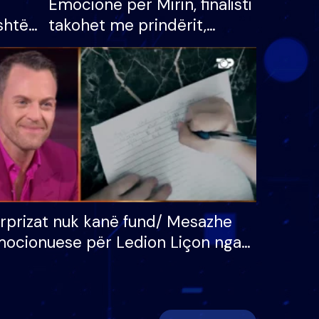
Emocione për Mirin, finalisti
shtë
takohet me prindërit,
tëpinë
vajzën dhe bashkëshorten:
 për
S’kemi ndonjë letër divorci
adh
apo jo?
rprizat nuk kanë fund/ Mesazhe
ocionuese për Ledion Liçon nga
na dhe fëmijët e tij, moderatori
k i mban dot lotët: Nuk meritoj…