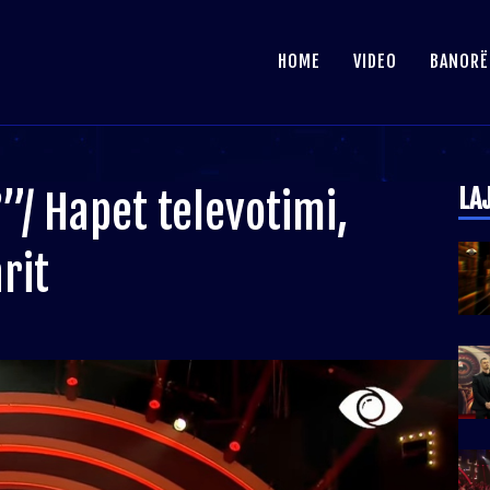
HOME
VIDEO
BANORË
LA
”/ Hapet televotimi,
rit