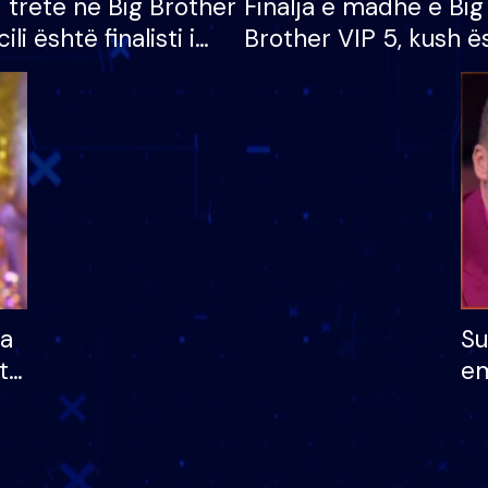
i tretë në Big Brother
Finalja e madhe e Big
cili është finalisti i
Brother VIP 5, kush ë
 që lë shtëpinë
banori i parë që lë sh
dhe humb mundësinë
të fituar çmimin e m
ha
Su
të
em
më
në
nu