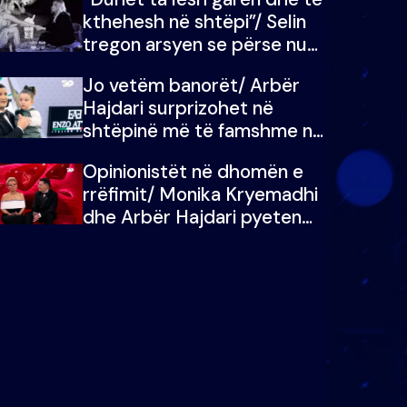
kthehesh në shtëpi”/ Selin
tregon arsyen se përse nuk
e dëgjoi fjalën e së ëmës:
Jo vetëm banorët/ Arbër
Doja ta çoja luftën time deri
Hajdari surprizohet në
në fund
shtëpinë më të famshme në
Shqipëri, opinionisti takohet
Opinionistët në dhomën e
me vajzën e tij
rrëfimit/ Monika Kryemadhi
dhe Arbër Hajdari pyeten
nga Ledion Liço: A do ta
zëvendësonit njëri-tjetrin?