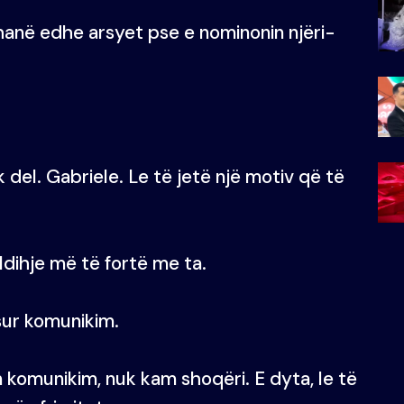
dhanë edhe arsyet pse e nominonin njëri-
 del. Gabriele. Le të jetë një motiv që të
ldihje më të fortë me ta.
sur komunikim.
m komunikim, nuk kam shoqëri. E dyta, le të