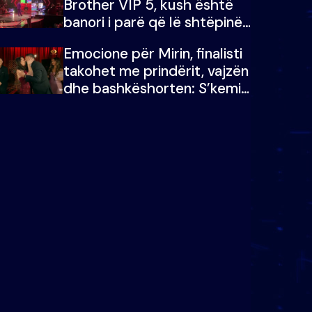
Brother VIP 5, kush është
banori i parë që lë shtëpinë
dhe humb mundësinë për të
Emocione për Mirin, finalisti
fituar çmimin e madh
takohet me prindërit, vajzën
dhe bashkëshorten: S’kemi
ndonjë letër divorci apo jo?