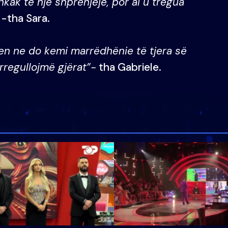
hkak të një shprehjeje, por ai u tregua
”
-tha Sara.
en ne do kemi marrëdhënie të tjera së
rregullojmë gjërat”-
tha Gabriele.