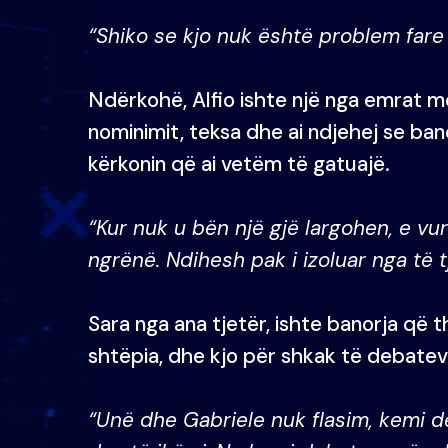
“Shiko se kjo nuk është problem far
Ndërkohë, Alfio ishte një nga emrat m
nominimit, teksa dhe ai ndjehej se ban
kërkonin që ai vetëm të gatuajë.
“Kur nuk u bën një gjë largohen, e vu
ngrënë. Ndihesh pak i izoluar nga të t
Sara nga ana tjetër, ishte banorja që 
shtëpia, dhe kjo për shkak të debate
“Unë dhe Gabriele nuk flasim, kemi 