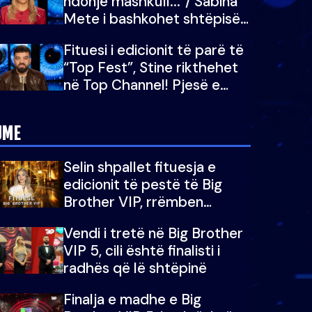
ndonjë mashkull..."/ Sabina
Mete i bashkohet shtëpisë
së “Big Brother VIP 5”:
Fituesi i edicionit të parë të
Ëmbëlsira për në fund!
“Top Fest”, Stine rikthehet
në Top Channel! Pjesë e
sezonit të 5-të të "Big
Brother VIP"
JME
Selin shpallet fituesja e
edicionit të pestë të Big
Brother VIP, rrëmben
çmimin e madh prej 100
Vendi i tretë në Big Brother
mijë eurosh
VIP 5, cili është finalisti i
radhës që lë shtëpinë
Finalja e madhe e Big