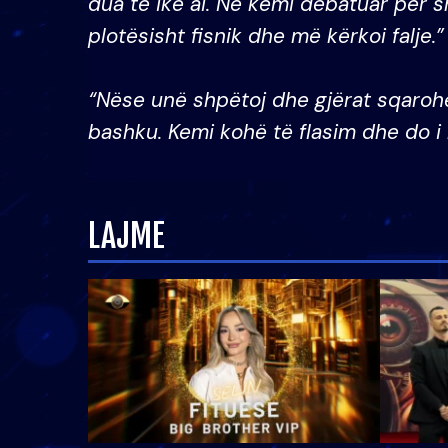
dua të ikë ai. Ne kemi debatuar për s
plotësisht fisnik dhe më kërkoi falje.
“Nëse unë shpëtoj dhe gjërat sqaroh
bashku. Kemi kohë të flasim dhe do i 
LAJME