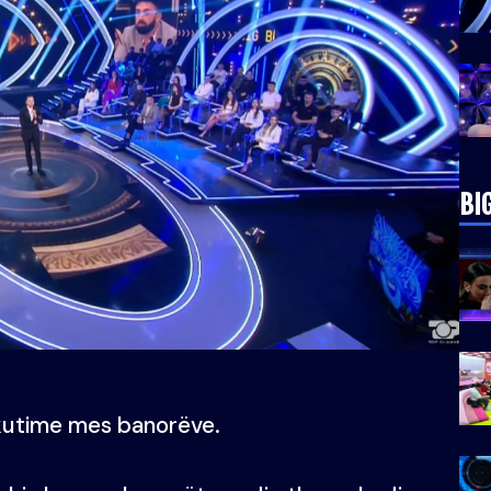
BI
iskutime mes banorëve.