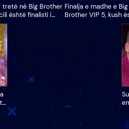
i tretë në Big Brother
Finalja e madhe e Big
cili është finalisti i
Brother VIP 5, kush ë
 që lë shtëpinë
banori i parë që lë sh
dhe humb mundësinë
të fituar çmimin e m
ha
Su
të
em
më
në
nu