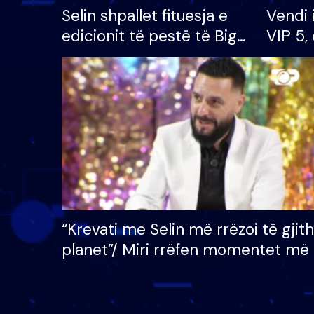
Selin shpallet fituesja e
Vendi 
edicionit të pestë të Big
VIP 5, 
Brother VIP, rrëmben
radhës
çmimin e madh prej 100
mijë eurosh
“Krevati me Selin më rrëzoi të gjit
planet”/ Miri rrëfen momentet më 
bukura në shtëpinë e BB VIP: Do 
mungojë zilja e mëngjesit kur…