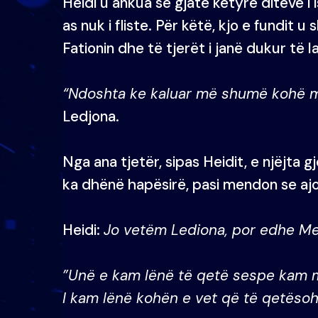
Heidi u ankua se gjatë këtyre ditëve i
as nuk i fliste. Për këtë, kjo e fundit
Fationin dhe të tjerët i janë dukur të l
“Ndoshta ke kaluar më shumë kohë me
Ledjona.
Nga ana tjetër, sipas Heidit, e njëjta gj
ka dhënë hapësirë, pasi mendon se ajo 
Heidi:
Jo vetëm Lediona, por edhe Mer
”Unë e kam lënë të qetë sespe kam m
I kam lënë kohën e vet që të qetësoh