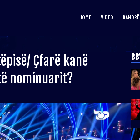
HOME
VIDEO
BANORË
BB
ëpisë/ Çfarë kanë
të nominuarit?