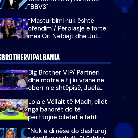
"BBV3"!
“Masturbimi nuk është
ofendim"/ Përplasje e fortë
mes Ori Nebiajt dhe Jul
Dedës: Nuk dua ta dëgjoj
fare mendimin tënd
GBROTHERVIPALBANIA
Big Brother VIP/ Partneri
dhe motra e tij iu vranë në
oborrin e shtëpisë, Juela
bën rrëfimin tronditës: Nuk
Loja e Vëllait të Madh, cilët
e doja më jetën, do të
nga banorët do të
martoheshim, por zemra mu
përfitojnë biletat e fatit
copëtua
"Nuk e di nëse do dashuroj