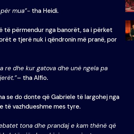
e për mua”-
tha Heidi.
ë të përmendur nga banorët, sa i përket
orët e tjerë nuk i qëndronin më pranë, por
ra re dhe kur gatova dhe unë ngela pa
jerët.”
– tha Alfio.
tha se do donte që Gabriele të largohej nga
ve të vazhdueshme mes tyre.
debatet tona dhe prandaj e kam thënë që