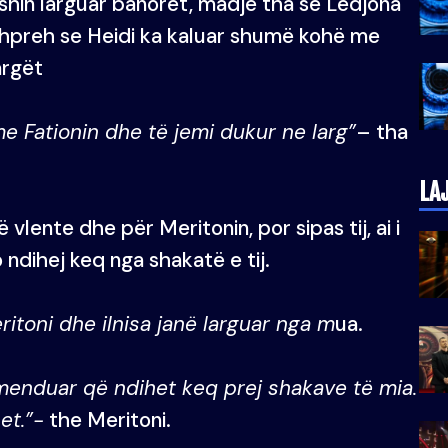
 ishin larguar banorët, madje tha se Ledjona
 u shpreh se Heidi ka kaluar shumë kohë me
argët
 Fationin dhe të jemi dukur ne larg”
– tha
LA
ë vlente dhe për Meritonin, por sipas tij, ai i
ndihej keq nga shakatë e tij.
itoni dhe ilnisa janë larguar nga m
ua.
enduar që ndihet keq prej shakave të mia.
et.”-
the Meritoni.