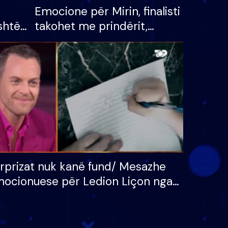
Emocione për Mirin, finalisti
shtë
takohet me prindërit,
tëpinë
vajzën dhe bashkëshorten:
 për
S’kemi ndonjë letër divorci
adh
apo jo?
rprizat nuk kanë fund/ Mesazhe
ocionuese për Ledion Liçon nga
na dhe fëmijët e tij, moderatori
k i mban dot lotët: Nuk meritoj…