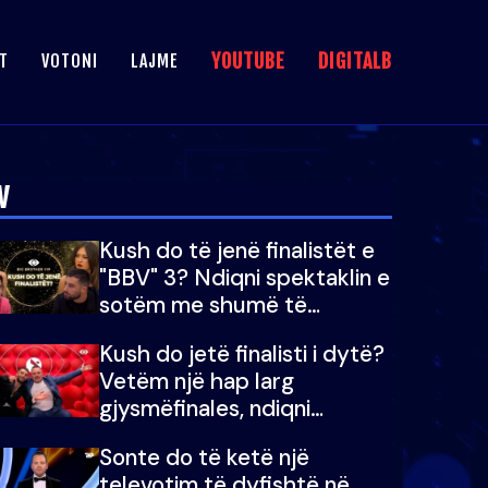
YOUTUBE
DIGITALB
T
VOTONI
LAJME
V
Kush do të jenë finalistët e
"BBV" 3? Ndiqni spektaklin e
sotëm me shumë të
papritura
Kush do jetë finalisti i dytë?
Vetëm një hap larg
gjysmëfinales, ndiqni
spektaklin e “Big Brother
Sonte do të ketë një
Vip”
televotim të dyfishtë në