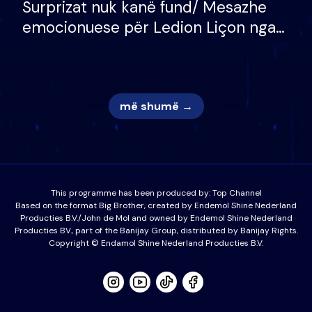
Surprizat nuk kanë fund/ Mesazhe
emocionuese për Ledion Liçon nga
nëna dhe fëmijët e tij, moderatori
nuk i mban dot lotët: Nuk meritoj…
më shumë →
This programme has been produced by:
Top Channel
Based on the format Big Brother, created by Endemol Shine Nederland
Producties B.V./John de Mol and owned by Endemol Shine Nederland
Producties BV., part of the Banijay Group, distributed by Banijay Rights.
Copyright © Endamol Shine Nederland Producties B.V.