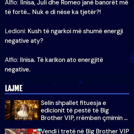
Alfio:
Ilnisa, Juli dhe Romeo janë banorët më
të fortë… Nuk e di nëse ka tjetër?!
Ledioni:
Kush të ngarkoi më shumë energji
negative aty?
Alfio:
Ilnisa. Të karikon ato energjitë
negative.
LAJME
Selin shpallet fituesja e
edicionit të pestë të Big
Brother VIP, rrëmben çmimin e
madh prej 100 mijë eurosh
Vendi i tretë në Big Brother VIP