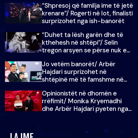
“Shpresoj që familja ime të jetë
mban dot lotët: Nuk meritoj…
krenare”/ Rogerti në lot, finalisti
surprizohet nga ish-banorët
“Duhet ta lësh garën dhe të
kthehesh në shtëpi”/ Selin
tregon arsyen se përse nuk e
dëgjoi fjalën e së ëmës: Doja ta
Jo vetëm banorët/ Arbër
çoja luftën time deri në fund
Hajdari surprizohet në
shtëpinë më të famshme në
Shqipëri, opinionisti takohet me
Opinionistët në dhomën e
vajzën e tij
rrëfimit/ Monika Kryemadhi
dhe Arbër Hajdari pyeten nga
Ledion Liço: A do ta
zëvendësonit njëri-tjetrin?
LAJME