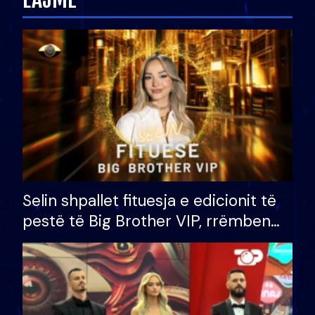
Selin shpallet fituesja e edicionit të
pestë të Big Brother VIP, rrëmben
çmimin e madh prej 100 mijë eurosh