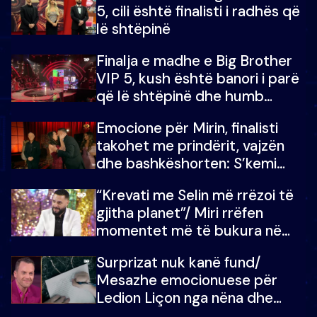
5, cili është finalisti i radhës që
lë shtëpinë
Finalja e madhe e Big Brother
VIP 5, kush është banori i parë
që lë shtëpinë dhe humb
mundësinë për të fituar
Emocione për Mirin, finalisti
çmimin e madh
takohet me prindërit, vajzën
dhe bashkëshorten: S’kemi
ndonjë letër divorci apo jo?
“Krevati me Selin më rrëzoi të
gjitha planet”/ Miri rrëfen
momentet më të bukura në
shtëpinë e BB VIP: Do më
Surprizat nuk kanë fund/
mungojë zilja e mëngjesit kur…
Mesazhe emocionuese për
Ledion Liçon nga nëna dhe
fëmijët e tij, moderatori nuk i