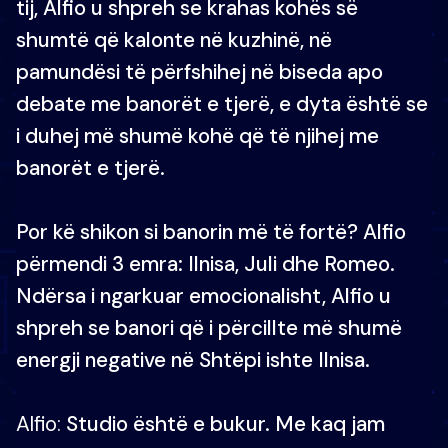
tij, Alfio u shpreh se krahas kohës së
shumtë që kalonte në kuzhinë, në
pamundësi të përfshihej në biseda apo
debate me banorët e tjerë, e dyta është se
i duhej më shumë kohë që të njihej me
banorët e tjerë.
Por kë shikon si banorin më të fortë? Alfio
përmendi 3 emra: Ilnisa, Juli dhe Romeo.
Ndërsa i ngarkuar emocionalisht, Alfio u
shpreh se banori që i përcillte më shumë
energji negative në Shtëpi ishte Ilnisa.
Alfio:
Studio është e bukur. Me kaq jam