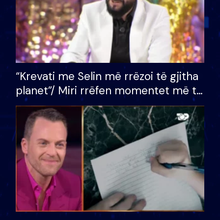
“Krevati me Selin më rrëzoi të gjitha
planet”/ Miri rrëfen momentet më të
bukura në shtëpinë e BB VIP: Do më
mungojë zilja e mëngjesit kur…