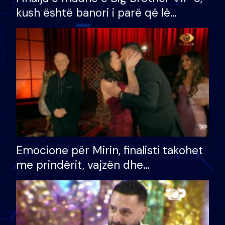
kush është banori i parë që lë
shtëpinë dhe humb mundësinë për
të fituar çmimin e madh
Emocione për Mirin, finalisti takohet
me prindërit, vajzën dhe
bashkëshorten: S’kemi ndonjë letër
divorci apo jo?