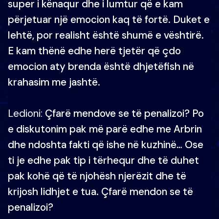
super i kënaqur dhe i lumtur që e kam
përjetuar një emocion kaq të fortë. Duket e
lehtë, por realisht është shumë e vështirë.
E kam thënë edhe herë tjetër që çdo
emocion aty brenda është dhjetëfish në
krahasim me jashtë.
Ledioni:
Çfarë mendove se të penalizoi? Po
e diskutonim pak më parë edhe me Arbrin
dhe ndoshta fakti që ishe në kuzhinë… Ose
ti je edhe pak tip i tërhequr dhe të duhet
pak kohë që të njohësh njerëzit dhe të
krijosh lidhjet e tua. Çfarë mendon se të
penalizoi?