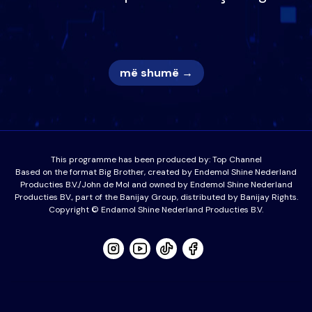
nëna dhe fëmijët e tij, moderatori
nuk i mban dot lotët: Nuk meritoj…
më shumë →
This programme has been produced by:
Top Channel
Based on the format Big Brother, created by Endemol Shine Nederland
Producties B.V./John de Mol and owned by Endemol Shine Nederland
Producties BV., part of the Banijay Group, distributed by Banijay Rights.
Copyright © Endamol Shine Nederland Producties B.V.