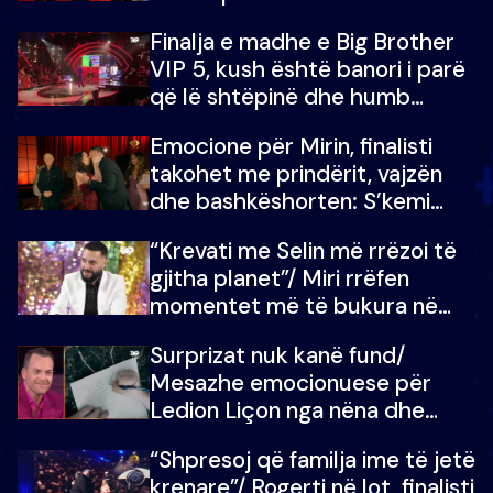
Finalja e madhe e Big Brother
VIP 5, kush është banori i parë
që lë shtëpinë dhe humb
mundësinë për të fituar
Emocione për Mirin, finalisti
çmimin e madh
takohet me prindërit, vajzën
dhe bashkëshorten: S’kemi
ndonjë letër divorci apo jo?
“Krevati me Selin më rrëzoi të
gjitha planet”/ Miri rrëfen
momentet më të bukura në
shtëpinë e BB VIP: Do më
Surprizat nuk kanë fund/
mungojë zilja e mëngjesit kur…
Mesazhe emocionuese për
Ledion Liçon nga nëna dhe
fëmijët e tij, moderatori nuk i
“Shpresoj që familja ime të jetë
mban dot lotët: Nuk meritoj…
krenare”/ Rogerti në lot, finalisti