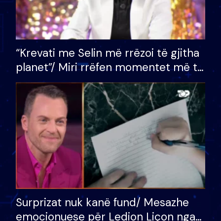
“Krevati me Selin më rrëzoi të gjitha
planet”/ Miri rrëfen momentet më të
bukura në shtëpinë e BB VIP: Do më
mungojë zilja e mëngjesit kur…
Surprizat nuk kanë fund/ Mesazhe
emocionuese për Ledion Liçon nga