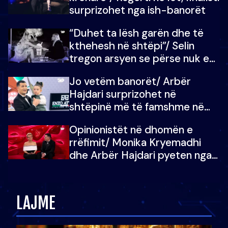
surprizohet nga ish-banorët
“Duhet ta lësh garën dhe të
kthehesh në shtëpi”/ Selin
tregon arsyen se përse nuk e
dëgjoi fjalën e së ëmës: Doja ta
Jo vetëm banorët/ Arbër
çoja luftën time deri në fund
Hajdari surprizohet në
shtëpinë më të famshme në
Shqipëri, opinionisti takohet me
Opinionistët në dhomën e
vajzën e tij
rrëfimit/ Monika Kryemadhi
dhe Arbër Hajdari pyeten nga
Ledion Liço: A do ta
zëvendësonit njëri-tjetrin?
LAJME