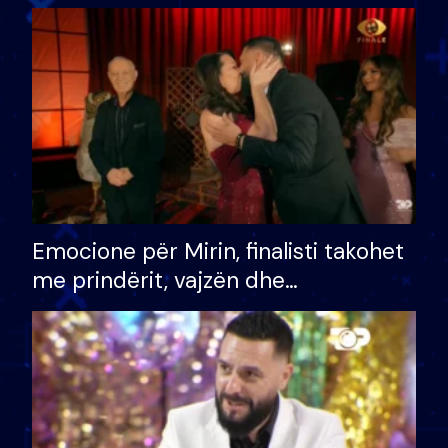
shtëpinë dhe humb mundësinë për
të fituar çmimin e madh
Emocione për Mirin, finalisti takohet
me prindërit, vajzën dhe
bashkëshorten: S’kemi ndonjë letër
divorci apo jo?