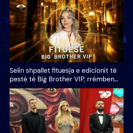
Selin shpallet fituesja e edicionit të
pestë të Big Brother VIP, rrëmben
çmimin e madh prej 100 mijë eurosh