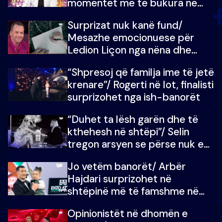
momentet më të bukura në
shtëpinë e BB VIP: Do më
Surprizat nuk kanë fund/
mungojë zilja e mëngjesit kur…
Mesazhe emocionuese për
Ledion Liçon nga nëna dhe
fëmijët e tij, moderatori nuk i
“Shpresoj që familja ime të jetë
mban dot lotët: Nuk meritoj…
krenare”/ Rogerti në lot, finalisti
surprizohet nga ish-banorët
“Duhet ta lësh garën dhe të
kthehesh në shtëpi”/ Selin
tregon arsyen se përse nuk e
dëgjoi fjalën e së ëmës: Doja ta
Jo vetëm banorët/ Arbër
çoja luftën time deri në fund
Hajdari surprizohet në
shtëpinë më të famshme në
Shqipëri, opinionisti takohet me
Opinionistët në dhomën e
vajzën e tij