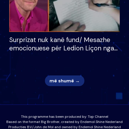
Surprizat nuk kanë fund/ Mesazhe
emocionuese për Ledion Liçon nga
nëna dhe fëmijët e tij, moderatori
nuk i mban dot lotët: Nuk meritoj…
më shumë →
This programme has been produced by:
Top Channel
Based on the format Big Brother, created by Endemol Shine Nederland
Producties B.V./John de Mol and owned by Endemol Shine Nederland