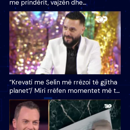
me prindërit, vajzën dhe
bashkëshorten: S’kemi ndonjë letër
divorci apo jo?
“Krevati me Selin më rrëzoi të gjitha
planet”/ Miri rrëfen momentet më të
bukura në shtëpinë e BB VIP: Do më
mungojë zilja e mëngjesit kur…