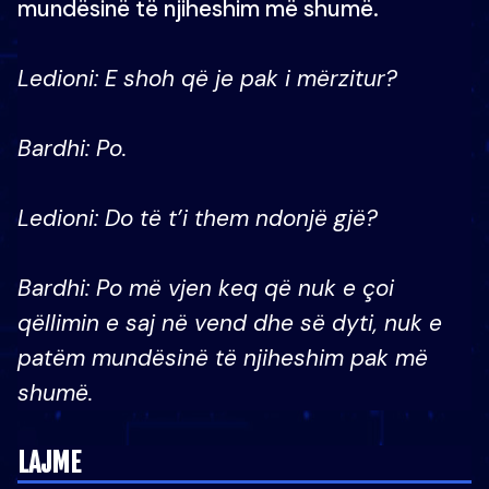
mundësinë të njiheshim më shumë.
Ledioni:
E shoh që je pak i mërzitur?
Bardhi:
Po.
Ledioni:
Do të t’i them ndonjë gjë?
Bardhi:
Po më vjen keq që nuk e çoi
qëllimin e saj në vend dhe së dyti, nuk e
patëm mundësinë të njiheshim pak më
shumë.
LAJME