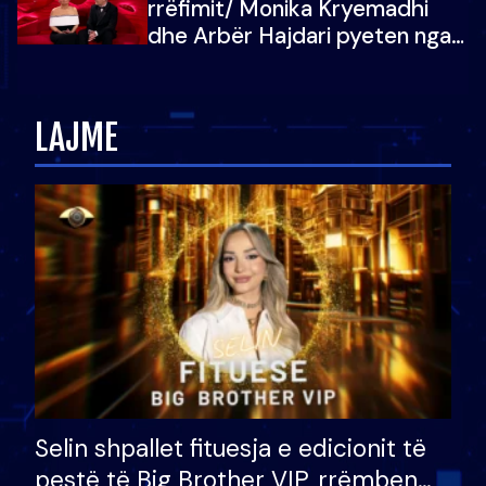
rrëfimit/ Monika Kryemadhi
dhe Arbër Hajdari pyeten nga
Ledion Liço: A do ta
zëvendësonit njëri-tjetrin?
LAJME
Selin shpallet fituesja e edicionit të
pestë të Big Brother VIP, rrëmben