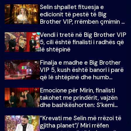
Selin shpallet fituesja e
edicionit të pestë të Big
Brother VIP, rrëmben çmimin e
madh prej 100 mijë eurosh
Vendi i tretë në Big Brother VIP
5, cili është finalisti i radhës që
lë shtëpinë
Finalja e madhe e Big Brother
VIP 5, kush është banori i parë
që lë shtëpinë dhe humb
mundësinë për të fituar
Emocione për Mirin, finalisti
çmimin e madh
takohet me prindërit, vajzën
dhe bashkëshorten: S’kemi
ndonjë letër divorci apo jo?
“Krevati me Selin më rrëzoi të
gjitha planet”/ Miri rrëfen