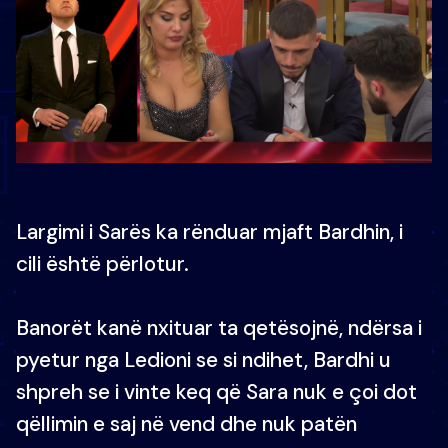
Largimi i Sarës ka rënduar mjaft Bardhin, i
cili është përlotur.
Banorët kanë nxituar ta qetësojnë, ndërsa i
pyetur nga Ledioni se si ndihet, Bardhi u
shpreh se i vinte keq që Sara nuk e çoi dot
qëllimin e saj në vend dhe nuk patën