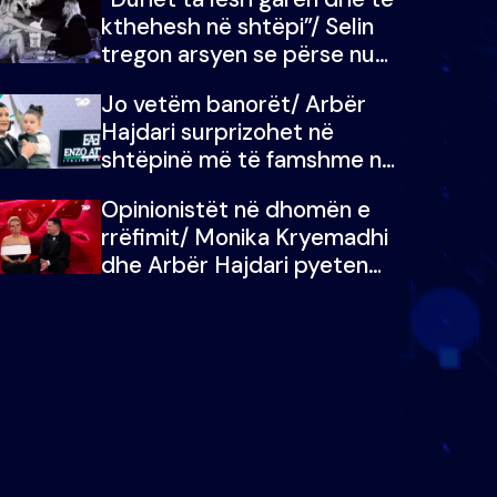
kthehesh në shtëpi”/ Selin
tregon arsyen se përse nuk
e dëgjoi fjalën e së ëmës:
Jo vetëm banorët/ Arbër
Doja ta çoja luftën time deri
Hajdari surprizohet në
në fund
shtëpinë më të famshme në
Shqipëri, opinionisti takohet
Opinionistët në dhomën e
me vajzën e tij
rrëfimit/ Monika Kryemadhi
dhe Arbër Hajdari pyeten
nga Ledion Liço: A do ta
zëvendësonit njëri-tjetrin?