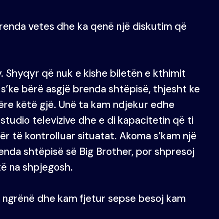
brenda vetes dhe ka qenë një diskutim që
. Shyqyr që nuk e kishe biletën e kthimit
 s’ke bërë asgjë brenda shtëpisë, thjesht ke
bëre këtë gjë. Unë ta kam ndjekur edhe
tudio televizive dhe e di kapacitetin që ti
r të kontrolluar situatat. Akoma s’kam një
brenda shtëpisë së Big Brother, por shpresoj
të na shpjegosh.
 ngrënë dhe kam fjetur sepse besoj kam