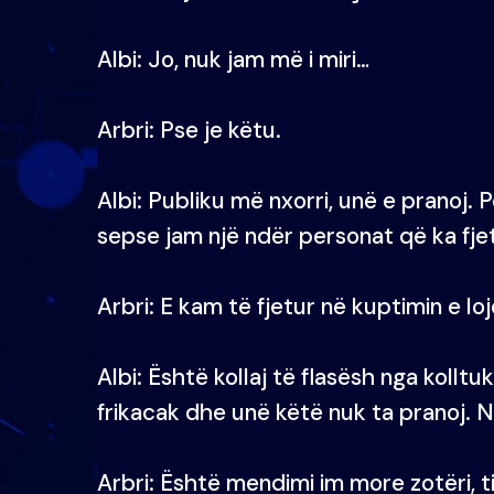
Albi: Jo, nuk jam më i miri…
Arbri: Pse je këtu.
Albi: Publiku më nxorri, unë e pranoj.
sepse jam një ndër personat që ka fje
Arbri: E kam të fjetur në kuptimin e loj
Albi: Është kollaj të flasësh nga kollt
frikacak dhe unë këtë nuk ta pranoj. N
Arbri: Është mendimi im more zotëri, t