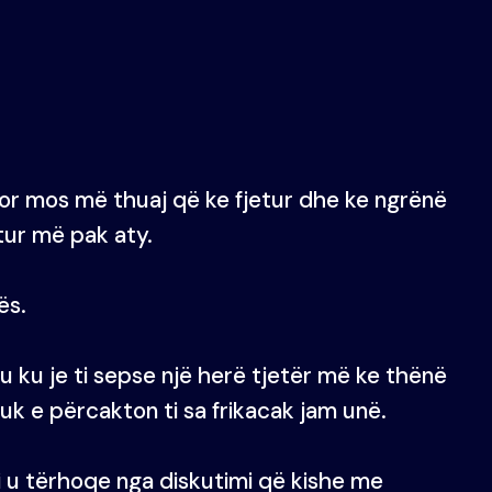
 Por mos më thuaj që ke fjetur dhe ke ngrënë
tur më pak aty.
ës.
uku ku je ti sepse një herë tjetër më ke thënë
uk e përcakton ti sa frikacak jam unë.
i u tërhoqe nga diskutimi që kishe me