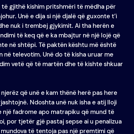
r të gjithë kishim pritshmëri të mëdha për
ohur. Unë e dija si një djalë që guxonte t’i
he nuk i trembej gjykimit. Ai tha herën e
ndimi të keq që e ka mbajtur në një lojë që
ënte në shtëpi. Të paktën kështu më është
n në televotim. Unë do të kisha uruar me
ndim vetë që të martën dhe të kishte shkuar
.
a njerëz që unë e kam thënë herë pas here
ashtojnë. Ndoshta unë nuk isha e atij lloji
ën e një fadrome apo matrapiku që mund të
i, por tjetër gjë pastaj sepse ai u penalizua
u mundova të tentoja pas një premtimi që