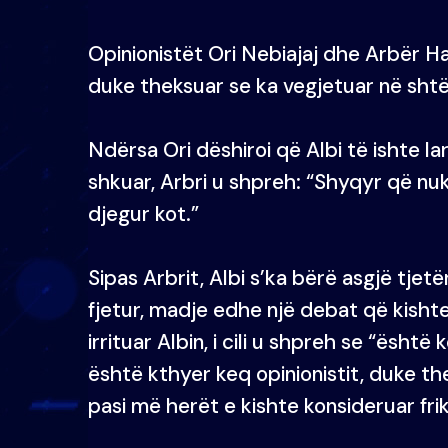
Opinionistët Ori Nebiajaj dhe Arbër Ha
duke theksuar se ka vegjetuar në sht
Ndërsa Ori dëshiroi që Albi të ishte l
shkuar, Arbri u shpreh: “Shyqyr që nuk
djegur kot.”
Sipas Arbrit, Albi s’ka bërë asgjë tje
fjetur, madje edhe një debat që kis
irrituar Albin, i cili u shpreh se “është 
është kthyer keq opinionistit, duke t
pasi më herët e kishte konsideruar fri