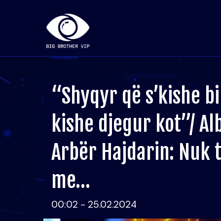
“Shyqyr që s’kishe bi
kishe djegur kot”/ Al
Arbër Hajdarin: Nuk 
me…
00:02 - 25.02.2024