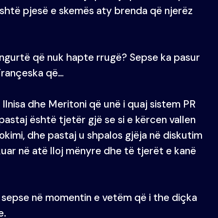
 është pjesë e skemës aty brenda që njerëz
 të ngurtë që nuk hapte rrugë? Sepse ka pasur
 Françeska që…
 Ilnisa dhe Meritoni që unë i quaj sistem PR
staj është tjetër gjë se si e kërcen vallen
okimi, dhe pastaj u shpalos gjëja në diskutim
ar në atë lloj mënyre dhe të tjerët e kanë
i sepse në momentin e vetëm që i the diçka
e.