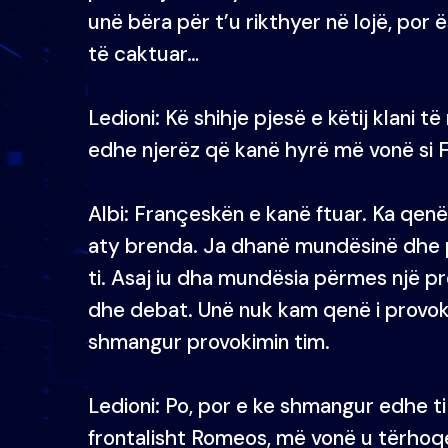
unë bëra për t’u rikthyer në lojë, por
të caktuar…
Ledioni: Kë shihje pjesë e këtij klani
edhe njerëz që kanë hyrë më vonë si
Albi: Françeskën e kanë ftuar. Ka qenë
aty brenda. Ja dhanë mundësinë dhe pa
ti. Asaj iu dha mundësia përmes një pr
dhe debat. Unë nuk kam qenë i provoku
shmangur provokimin tim.
Ledioni: Po, por e ke shmangur edhe t
frontalisht Romeos, më vonë u tërhoq