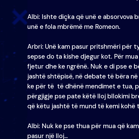
Albi: Ishte diçka që unë e absorvova 
unë e fola mbrëmë me Romeon.
Arbri: Unë kam pasur pritshmëri për ty
sepse do ta kishe djegur kot. Për mua
fjetur dhe ke ngrënë. Nuk e di pse e 
jashtë shtëpisë, në debate të bëra në s
ke për të të dhënë mendimet e tua, pë
përgjigje pse pate këtë lloj bllokimi 
që këtu jashtë të mund të kemi kohë 
Albi: Nuk ke pse thua për mua që kam
pasur një lloj…