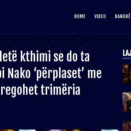
HOME
VIDEO
BANORË
LA
letë kthimi se do ta
bi Nako ‘përplaset’ me
tregohet trimëria