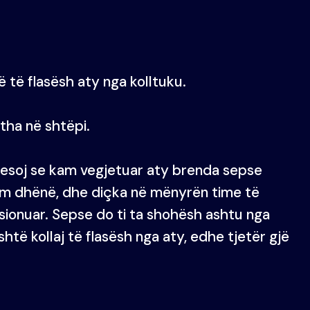
ë të flasësh aty nga kolltuku.
 tha në shtëpi.
k besoj se kam vegjetuar aty brenda sepse
kam dhënë, dhe diçka në mënyrën time të
sionuar. Sepse do ti ta shohësh ashtu nga
Është kollaj të flasësh nga aty, edhe tjetër gjë