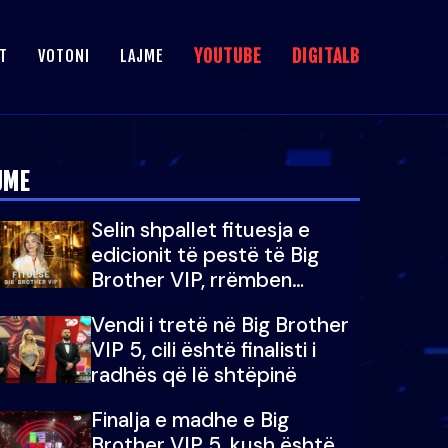
YOUTUBE
DIGITALB
T
VOTONI
LAJME
JME
Selin shpallet fituesja e
edicionit të pestë të Big
Brother VIP, rrëmben
çmimin e madh prej 100
Vendi i tretë në Big Brother
mijë eurosh
VIP 5, cili është finalisti i
radhës që lë shtëpinë
Finalja e madhe e Big
Brother VIP 5, kush është