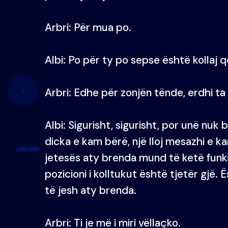
Arbri: Për mua po.
Albi: Po për ty po sepse është kollaj q
Arbri: Edhe për zonjën tënde, erdhi ta
Albi: Sigurisht, sigurisht, por unë nu
dicka e kam bërë, një lloj mesazhi e 
jetesës aty brenda mund të ketë funk
pozicioni i kolltukut është tjetër gjë. 
të jesh aty brenda.
Arbri: Ti je më i miri vëllaçko.