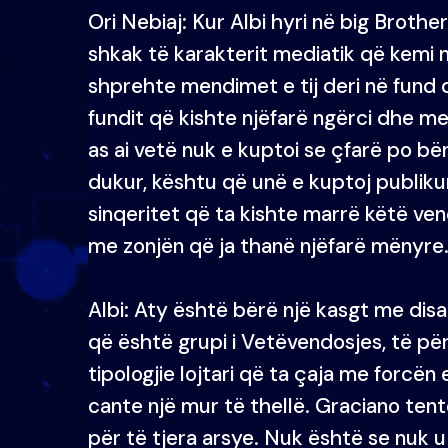
Ori Nebiaj: Kur Albi hyri në big Brothe
shkak të karakterit mediatik që kemi nj
shprehte mendimet e tij deri në fund d
fundit që kishte njëfarë ngërci dhe me
as ai vetë nuk e kuptoi se çfarë po b
dukur, kështu që unë e kuptoj publiku
sinqeritet që ta kishte marrë këtë ve
me zonjën që ja thanë njëfarë mënyre
Albi: Aty është bërë një kasgt me dis
që është grupi i Vetëvendosjes, të përj
tipologjie lojtari që ta çaja me forc
cante një mur të thellë. Graciano tento
për të tjera arsye. Nuk është se nuk 