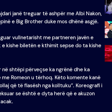
jdari janë treguar të ashpër me Albi Nakon,
ëpinë e Big Brother duke mos dhënë asgjë.
arguar vullnetarisht me partneren javën e
 e kishe biletën e kthimit sepse do ta kishe
tër në shtëpi përveçse ka ngrënë dhe ka
hte me Romeon u tërhoq. Këto komente kanë
kollaj që të flasësh nga kolltuku”. Koreografi i
heksuar se është e dyta herë që e akuzon
kacak.