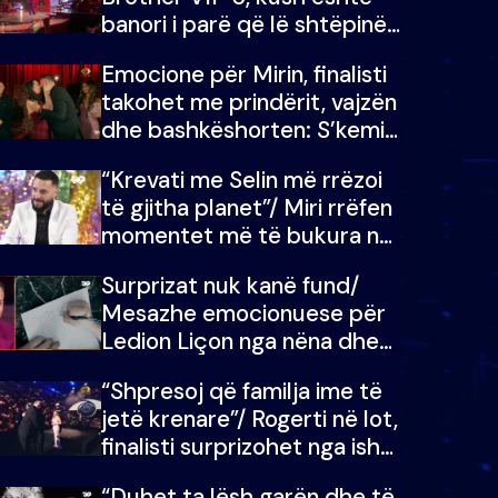
banori i parë që lë shtëpinë
dhe humb mundësinë për të
Emocione për Mirin, finalisti
fituar çmimin e madh
takohet me prindërit, vajzën
dhe bashkëshorten: S’kemi
ndonjë letër divorci apo jo?
“Krevati me Selin më rrëzoi
të gjitha planet”/ Miri rrëfen
momentet më të bukura në
shtëpinë e BB VIP: Do më
Surprizat nuk kanë fund/
mungojë zilja e mëngjesit
Mesazhe emocionuese për
kur…
Ledion Liçon nga nëna dhe
fëmijët e tij, moderatori nuk
“Shpresoj që familja ime të
i mban dot lotët: Nuk
jetë krenare”/ Rogerti në lot,
meritoj…
finalisti surprizohet nga ish-
banorët
“Duhet ta lësh garën dhe të