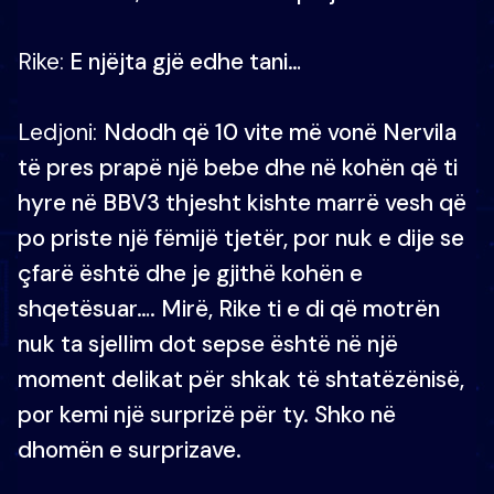
Rike:
E njëjta gjë edhe tani…
Ledjoni:
Ndodh që 10 vite më vonë Nervila
të pres prapë një bebe dhe në kohën që ti
hyre në BBV3 thjesht kishte marrë vesh që
po priste një fëmijë tjetër, por nuk e dije se
çfarë është dhe je gjithë kohën e
shqetësuar…. Mirë, Rike ti e di që motrën
nuk ta sjellim dot sepse është në një
moment delikat për shkak të shtatëzënisë,
por kemi një surprizë për ty. Shko në
dhomën e surprizave.