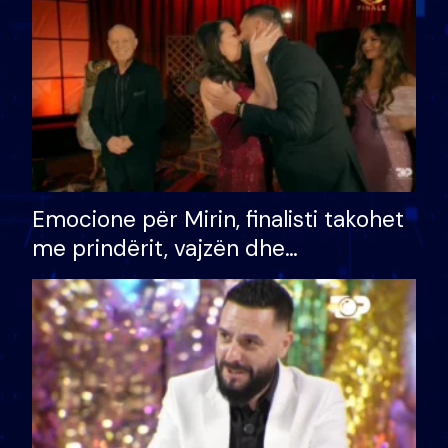
të fituar çmimin e madh
Emocione për Mirin, finalisti takohet
me prindërit, vajzën dhe
bashkëshorten: S’kemi ndonjë letër
divorci apo jo?