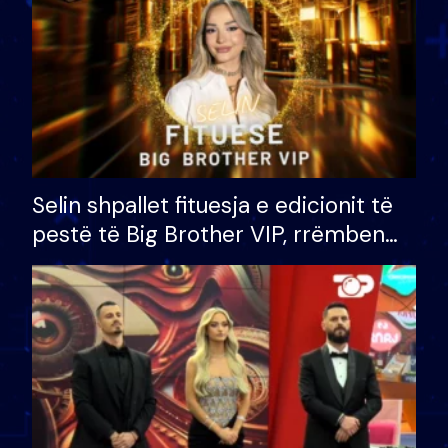
Selin shpallet fituesja e edicionit të
pestë të Big Brother VIP, rrëmben
çmimin e madh prej 100 mijë eurosh