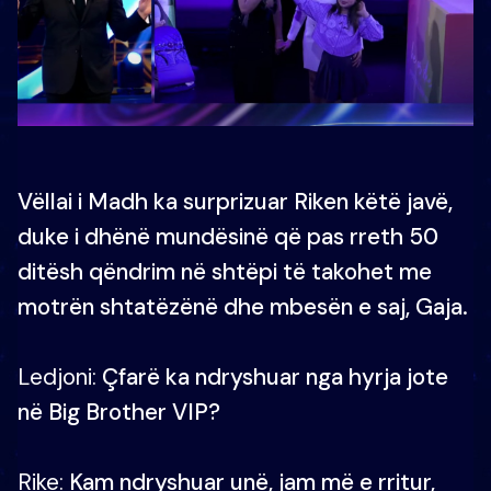
Vëllai i Madh ka surprizuar Riken këtë javë,
duke i dhënë mundësinë që pas rreth 50
ditësh qëndrim në shtëpi të takohet me
motrën shtatëzënë dhe mbesën e saj, Gaja.
Ledjoni:
Çfarë ka ndryshuar nga hyrja jote
në Big Brother VIP?
Rike:
Kam ndryshuar unë, jam më e rritur,