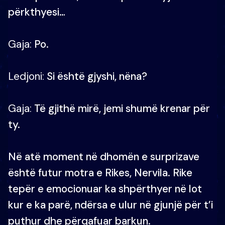
përkthyesi…
Gaja:
Po.
Ledjoni:
Si është gjyshi, nëna?
Gaja:
Të gjithë mirë, jemi shumë krenar për
ty.
Në atë moment në dhomën e surprizave
është futur motra e Rikes, Nervila. Rike
tepër e emocionuar ka shpërthyer në lot
kur e ka parë, ndërsa e ulur në gjunjë për t’i
puthur dhe përqafuar barkun.