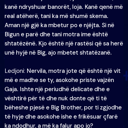
kanë ndryshuar banorët, loja. Kanë qenë më
real atëherë, tani ka më shumë skema.
Aman një gjë ka mbetur po e njëjta. Si në
Bigun e parë dhe tani motra ime është
shtatëzënë. Kjo është një rastësi që sa herë
unë hyjë në Big, ajo mbetet shtatëzanë.
Ledjoni:
Nervila, motra jote që është një vit
më e madhe se ty, asokohe priste vajzën
Gaja. Ishte një periudhë delicate dhe e
vështirë për të dhe nuk donte që ti të
bëheshe pjesë e Big Brother, por ti zgjodhe
të hyje dhe asokohe ishe e frikësuar çfarë
ka ndodhur, a më ka falur apo jo?