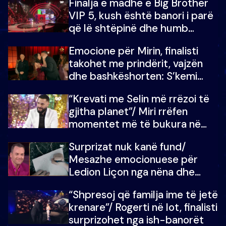
Finalja e madhe e Big Brother
VIP 5, kush është banori i parë
që lë shtëpinë dhe humb
mundësinë për të fituar
Emocione për Mirin, finalisti
çmimin e madh
takohet me prindërit, vajzën
dhe bashkëshorten: S’kemi
ndonjë letër divorci apo jo?
“Krevati me Selin më rrëzoi të
gjitha planet”/ Miri rrëfen
momentet më të bukura në
shtëpinë e BB VIP: Do më
Surprizat nuk kanë fund/
mungojë zilja e mëngjesit kur…
Mesazhe emocionuese për
Ledion Liçon nga nëna dhe
fëmijët e tij, moderatori nuk i
“Shpresoj që familja ime të jetë
mban dot lotët: Nuk meritoj…
krenare”/ Rogerti në lot, finalisti
surprizohet nga ish-banorët