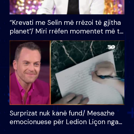
“Krevati me Selin më rrëzoi të gjitha
planet”/ Miri rrëfen momentet më të
bukura në shtëpinë e BB VIP: Do më
mungojë zilja e mëngjesit kur…
Surprizat nuk kanë fund/ Mesazhe
emocionuese për Ledion Liçon nga
nëna dhe fëmijët e tij, moderatori