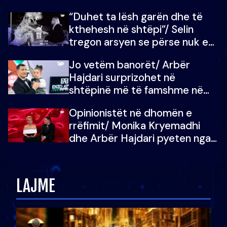
“Duhet ta lësh garën dhe të
kthehesh në shtëpi”/ Selin
tregon arsyen se përse nuk e
dëgjoi fjalën e së ëmës: Doja ta
Jo vetëm banorët/ Arbër
çoja luftën time deri në fund
Hajdari surprizohet në
shtëpinë më të famshme në
Shqipëri, opinionisti takohet me
Opinionistët në dhomën e
vajzën e tij
rrëfimit/ Monika Kryemadhi
dhe Arbër Hajdari pyeten nga
Ledion Liço: A do ta
zëvendësonit njëri-tjetrin?
LAJME