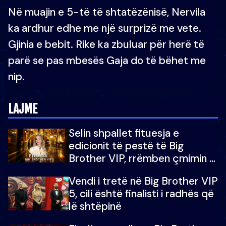
Në muajin e 5-të të shtatëzënisë, Nervila
ka ardhur edhe me një surprizë me vete.
Gjinia e bebit. Rike ka zbuluar për herë të
parë se pas mbesës Gaja do të bëhet me
nip.
LAJME
Selin shpallet fituesja e
edicionit të pestë të Big
Brother VIP, rrëmben çmimin e
madh prej 100 mijë eurosh
Vendi i tretë në Big Brother VIP
5, cili është finalisti i radhës që
lë shtëpinë