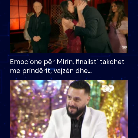
Emocione për Mirin, finalisti takohet
me prindërit, vajzën dhe
bashkëshorten: S’kemi ndonjë letër
divorci apo jo?