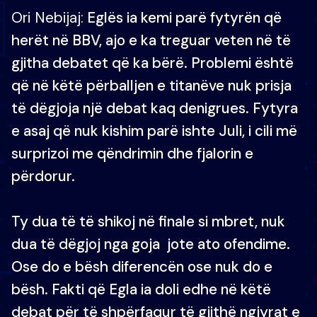
Ori Nebijaj:
Eglës ia kemi parë fytyrën që
herët në BBV, ajo e ka treguar veten në të
gjitha debatet që ka bërë. Problemi është
që në këtë përballjen e titanëve nuk prisja
të dëgjoja një debat kaq denigrues. Fytyra
e asaj që nuk kishim parë ishte Juli, i cili më
surprizoi me qëndrimin dhe fjalorin e
përdorur.
Ty dua të të shikoj në finale si mbret, nuk
dua të dëgjoj nga goja jote ato ofendime.
Ose do e bësh diferencën ose nuk do e
bësh. Fakti që Egla ia doli edhe në këtë
debat për të shpërfaqur të gjithë ngjyrat e