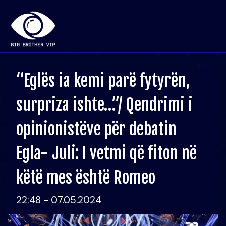
“Eglës ia kemi parë fytyrën,
surpriza ishte…”/ Qendrimi i
opinionistëve për debatin
Egla- Juli: I vetmi që fiton në
këtë mes është Romeo
22:48 - 07.05.2024