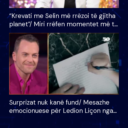
“Krevati me Selin më rrëzoi të gjitha
planet”/ Miri rrëfen momentet më të
bukura në shtëpinë e BB VIP: Do më
mungojë zilja e mëngjesit kur…
Surprizat nuk kanë fund/ Mesazhe
emocionuese për Ledion Liçon nga
nëna dhe fëmijët e tij, moderatori
nuk i mban dot lotët: Nuk meritoj…