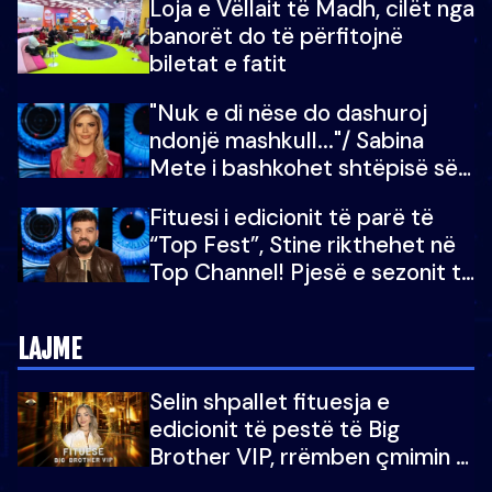
Loja e Vëllait të Madh, cilët nga
do të martoheshim, por zemra
banorët do të përfitojnë
mu copëtua
biletat e fatit
"Nuk e di nëse do dashuroj
ndonjë mashkull..."/ Sabina
Mete i bashkohet shtëpisë së
“Big Brother VIP 5”: Ëmbëlsira
Fituesi i edicionit të parë të
për në fund!
“Top Fest”, Stine rikthehet në
Top Channel! Pjesë e sezonit të
5-të të "Big Brother VIP"
LAJME
Selin shpallet fituesja e
edicionit të pestë të Big
Brother VIP, rrëmben çmimin e
madh prej 100 mijë eurosh