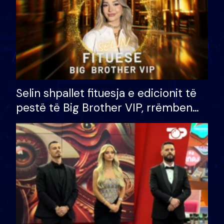
Selin shpallet fituesja e edicionit të
pestë të Big Brother VIP, rrëmben
çmimin e madh prej 100 mijë eurosh