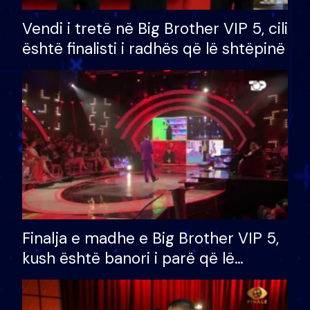
Vendi i tretë në Big Brother VIP 5, cili
është finalisti i radhës që lë shtëpinë
Finalja e madhe e Big Brother VIP 5,
kush është banori i parë që lë
shtëpinë dhe humb mundësinë për
të fituar çmimin e madh