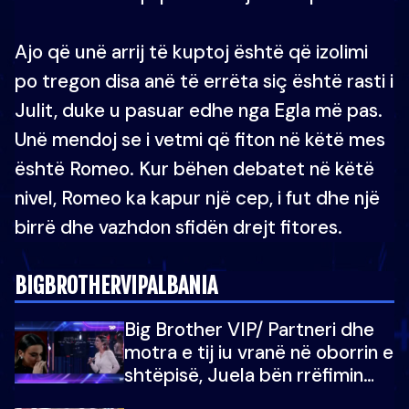
Ajo që unë arrij të kuptoj është që izolimi
po tregon disa anë të errëta siç është rasti i
Julit, duke u pasuar edhe nga Egla më pas.
Unë mendoj se i vetmi që fiton në këtë mes
është Romeo. Kur bëhen debatet në këtë
nivel, Romeo ka kapur një cep, i fut dhe një
birrë dhe vazhdon sfidën drejt fitores.
BIGBROTHERVIPALBANIA
Big Brother VIP/ Partneri dhe
motra e tij iu vranë në oborrin e
shtëpisë, Juela bën rrëfimin
tronditës: Nuk e doja më jetën,