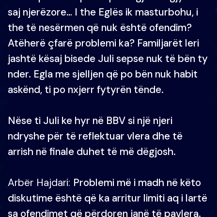
saj njerëzore… I the Eglës ik masturbohu, i
the të nesërmen që nuk është ofendim?
Atëherë çfarë problemi ka? Familjarët leri
jashtë kësaj bisede Juli sepse nuk të bën ty
nder. Egla me sjelljen që po bën nuk habit
askënd, ti po nxjerr fytyrën tënde.
Nëse ti Juli ke hyr në BBV si një njeri
ndryshe për të reflektuar vlera dhe të
arrish në finale duhet të më dëgjosh.
Arbër Hajdari:
Problemi më i madh në këto
diskutime është që ka arritur limiti aq i lartë
sa ofendimet që përdoren janë të pavlera.