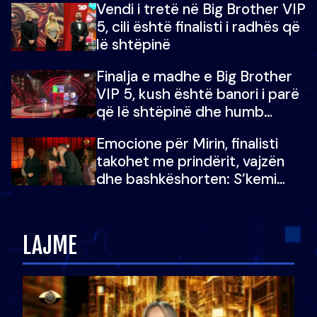
Vendi i tretë në Big Brother VIP
5, cili është finalisti i radhës që
lë shtëpinë
Finalja e madhe e Big Brother
VIP 5, kush është banori i parë
që lë shtëpinë dhe humb
mundësinë për të fituar
Emocione për Mirin, finalisti
çmimin e madh
takohet me prindërit, vajzën
dhe bashkëshorten: S’kemi
ndonjë letër divorci apo jo?
LAJME