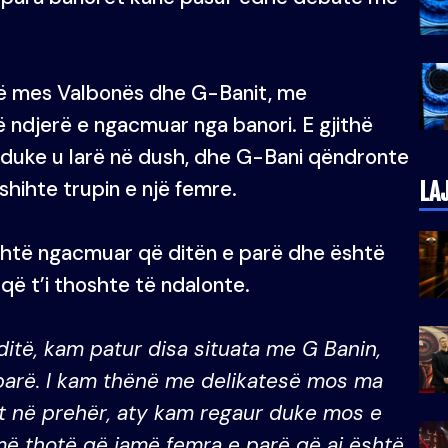
ë mes Valbonës dhe G-Banit, me
 ndjerë e ngacmuar nga banori. E gjithë
e duke u larë në dush, dhe G-Bani qëndronte
shihte trupin e një femre.
LA
shtë ngacmuar që ditën e parë dhe është
që t’i thoshte të ndalonte.
ditë, kam patur disa situata me G Banin,
parë. I kam thënë me delikatesë mos ma
et në prehër, aty kam regaur duke mos e
më thotë që jamë femra e parë që ai është