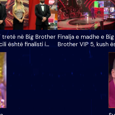
i tretë në Big Brother
Finalja e madhe e Big
cili është finalisti i
Brother VIP 5, kush ë
 që lë shtëpinë
banori i parë që lë sh
dhe humb mundësinë
të fituar çmimin e m