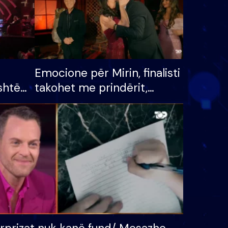
Emocione për Mirin, finalisti
shtë
takohet me prindërit,
tëpinë
vajzën dhe bashkëshorten:
 për
S’kemi ndonjë letër divorci
adh
apo jo?