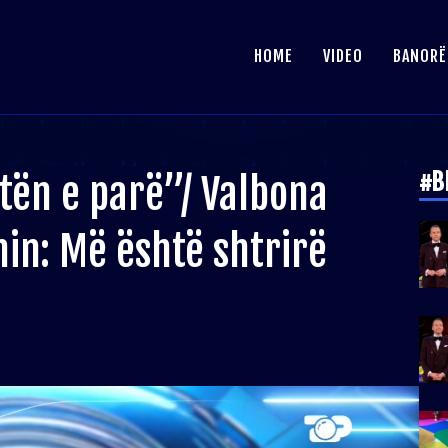
HOME
VIDEO
BANORË
#B
tën e parë”/ Valbona
in: Më është shtrirë