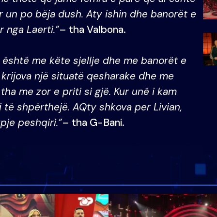
r un po bëja dush. Aty ishin dhe banorët e
 nga Laerti.”
– tha Valbona.
është me këte sjellje dhe me banorët e
e krijova një situatë qesharake dhe me
ha me zor e priti si gjë. Kur unë i kam
 të shpërthejë. AQty shkova per Livian,
je peshqiri.”
– tha G-Bani.