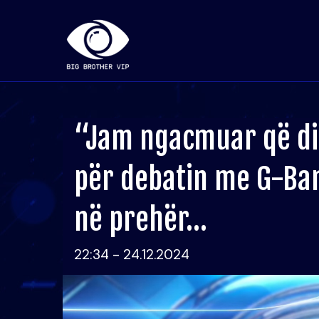
“Jam ngacmuar që di
për debatin me G-Ban
në prehër…
22:34 - 24.12.2024