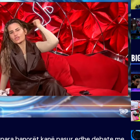
BI
 para banorët kanë pasur edhe debate me