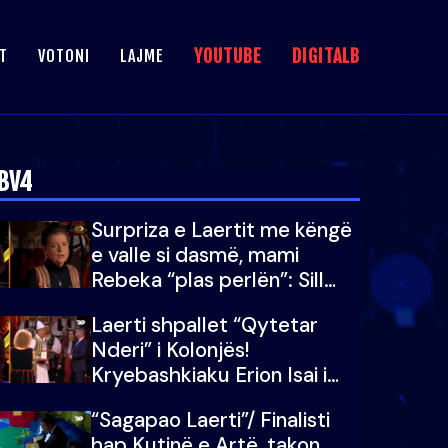
YOUTUBE
DIGITALB
T
VOTONI
LAJME
BV4
Surpriza e Laertit me këngë
e valle si dasmë, mami
Rebeka “plas perlën”: Sill
Valbonën këtu…dhe 100 të
Laerti shpallet “Qytetar
tjera
Nderi” i Kolonjës!
Kryebashkiaku Erion Isai i
dorëzon titullin
“Sagapao Laerti”/ Finalisti
hap Kutinë e Artë, takon