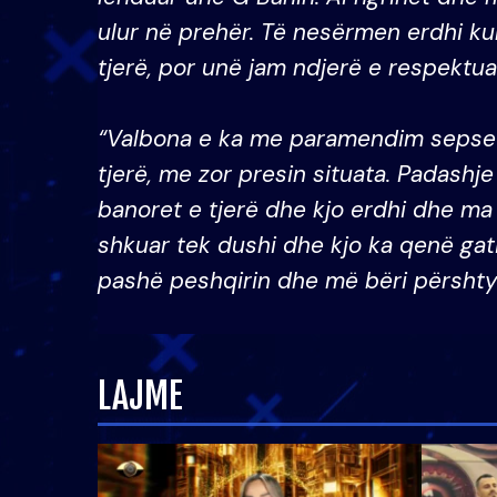
ulur në prehër. Të nesërmen erdhi ku
tjerë, por unë jam ndjerë e respektuar
“Valbona e ka me paramendim sepse 
tjerë, me zor presin situata. Padashj
banoret e tjerë dhe kjo erdhi dhe ma t
shkuar tek dushi dhe kjo ka qenë gati
pashë peshqirin dhe më bëri përshtyp
LAJME