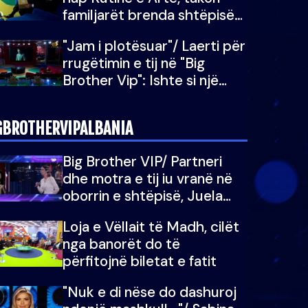
familjarët brenda shtëpisë
së “Big Brother Vip”
"Jam i plotësuar"/ Laerti për
rrugëtimin e tij në "Big
Brother Vip": Ishte si një
katarsis
GBROTHERVIPALBANIA
Big Brother VIP/ Partneri
dhe motra e tij iu vranë në
oborrin e shtëpisë, Juela
bën rrëfimin tronditës: Nuk
Loja e Vëllait të Madh, cilët
e doja më jetën, do të
nga banorët do të
martoheshim, por zemra mu
përfitojnë biletat e fatit
copëtua
"Nuk e di nëse do dashuroj