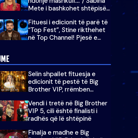
ndonjë mashkull..."/ Sabina
Mete i bashkohet shtëpisë
së “Big Brother VIP 5”:
Fituesi i edicionit të parë të
Ëmbëlsira për në fund!
“Top Fest”, Stine rikthehet
në Top Channel! Pjesë e
sezonit të 5-të të "Big
Brother VIP"
JME
Selin shpallet fituesja e
edicionit të pestë të Big
Brother VIP, rrëmben
çmimin e madh prej 100
Vendi i tretë në Big Brother
mijë eurosh
VIP 5, cili është finalisti i
radhës që lë shtëpinë
Finalja e madhe e Big