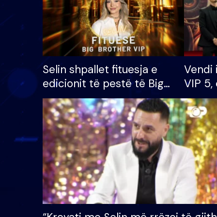
Selin shpallet fituesja e
Vendi 
edicionit të pestë të Big
VIP 5, 
Brother VIP, rrëmben
radhës
çmimin e madh prej 100
mijë eurosh