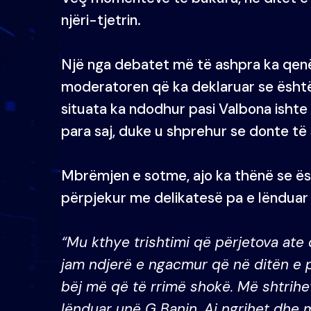
njëri-tjetrin.
Një nga debatet më të ashpra ka qen
moderatoren që ka deklaruar se është
situata ka ndodhur pasi Valbona isht
para saj, duke u shprehur se donte të 
Mbrëmjen e sotme, ajo ka thënë se ë
përpjekur me delikatesë pa e lënduar 
“Mu kthye trishtimi që përjetova ate 
jam ndjerë e ngacmur që në ditën e 
bëj më që të rrimë shokë. Më shtrih
lënduar unë G Banin. Ai ngrihet dhe 