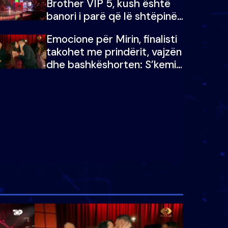
Brother VIP 5, kush është
banori i parë që lë shtëpinë
dhe humb mundësinë për të
Emocione për Mirin, finalisti
fituar çmimin e madh
takohet me prindërit, vajzën
dhe bashkëshorten: S’kemi
ndonjë letër divorci apo jo?