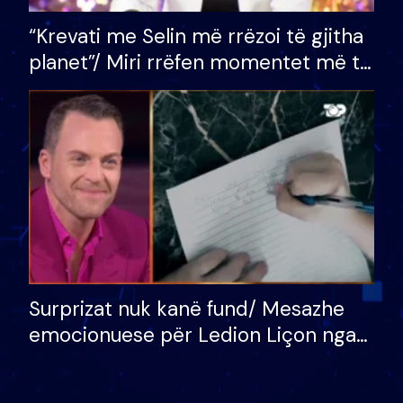
“Krevati me Selin më rrëzoi të gjitha
planet”/ Miri rrëfen momentet më të
bukura në shtëpinë e BB VIP: Do më
mungojë zilja e mëngjesit kur…
Surprizat nuk kanë fund/ Mesazhe
emocionuese për Ledion Liçon nga
nëna dhe fëmijët e tij, moderatori
nuk i mban dot lotët: Nuk meritoj…