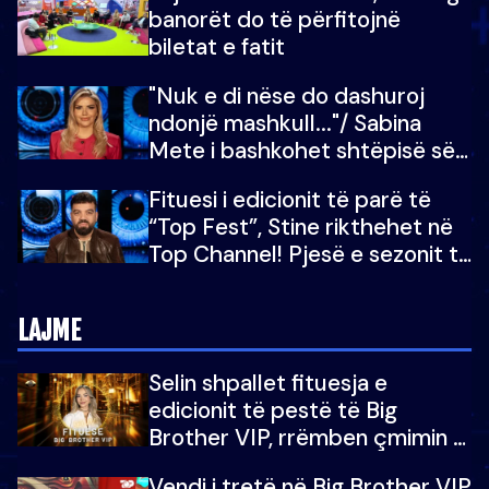
banorët do të përfitojnë
mu copëtua
biletat e fatit
"Nuk e di nëse do dashuroj
ndonjë mashkull..."/ Sabina
Mete i bashkohet shtëpisë së
“Big Brother VIP 5”: Ëmbëlsira
Fituesi i edicionit të parë të
për në fund!
“Top Fest”, Stine rikthehet në
Top Channel! Pjesë e sezonit të
5-të të "Big Brother VIP"
LAJME
Selin shpallet fituesja e
edicionit të pestë të Big
Brother VIP, rrëmben çmimin e
madh prej 100 mijë eurosh
Vendi i tretë në Big Brother VIP