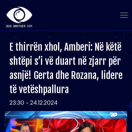
E thirrën xhol, Amberi: Në këtë
shtëpi s’i vë duart në zjarr për
asnjë! Gerta dhe Rozana, lidere
të vetëshpallura
23:30 - 24.12.2024