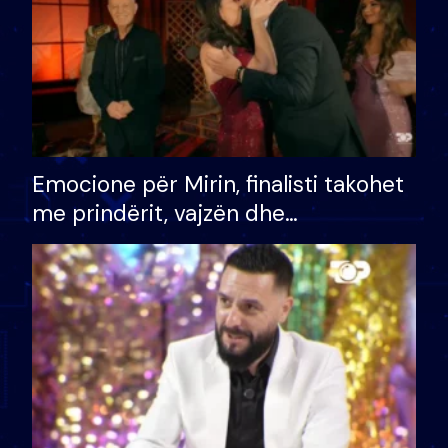
Emocione për Mirin, finalisti takohet
me prindërit, vajzën dhe
bashkëshorten: S’kemi ndonjë letër
divorci apo jo?