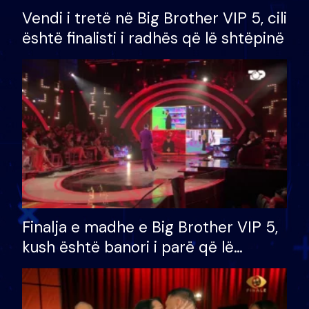
Vendi i tretë në Big Brother VIP 5, cili
është finalisti i radhës që lë shtëpinë
Finalja e madhe e Big Brother VIP 5,
kush është banori i parë që lë
shtëpinë dhe humb mundësinë për
të fituar çmimin e madh