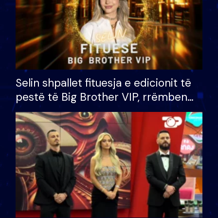
Selin shpallet fituesja e edicionit të
pestë të Big Brother VIP, rrëmben
çmimin e madh prej 100 mijë eurosh