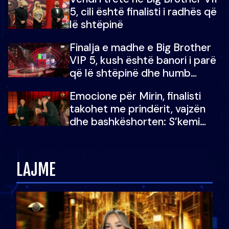
5, cili është finalisti i radhës që
lë shtëpinë
Finalja e madhe e Big Brother
VIP 5, kush është banori i parë
që lë shtëpinë dhe humb
mundësinë për të fituar
Emocione për Mirin, finalisti
çmimin e madh
takohet me prindërit, vajzën
dhe bashkëshorten: S’kemi
ndonjë letër divorci apo jo?
LAJME