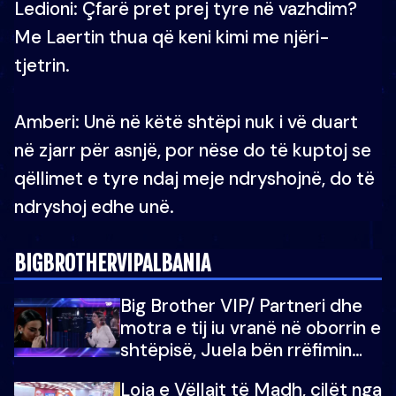
Ledioni: Çfarë pret prej tyre në vazhdim?
Me Laertin thua që keni kimi me njëri-
tjetrin.
Amberi: Unë në këtë shtëpi nuk i vë duart
në zjarr për asnjë, por nëse do të kuptoj se
qëllimet e tyre ndaj meje ndryshojnë, do të
ndryshoj edhe unë.
BIGBROTHERVIPALBANIA
Big Brother VIP/ Partneri dhe
motra e tij iu vranë në oborrin e
shtëpisë, Juela bën rrëfimin
tronditës: Nuk e doja më jetën,
Loja e Vëllait të Madh, cilët nga
do të martoheshim, por zemra