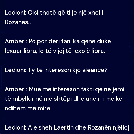
Ledioni: Olsi thotë që ti je një xhol i
Rozanës…
Amberi: Po por deri tani ka qenë duke
lexuar libra, le të vijoj të lexojë libra.
Ledioni: Ty të intereson kjo aleancë?
Amberi: Mua më intereson fakti që ne jemi
të mbyllur në një shtëpi dhe unë rri me kë
ndihem më mirë.
Ledioni: A e sheh Laertin dhe Rozanën njëlloj