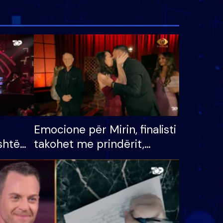
Emocione për Mirin, finalisti
shtë
takohet me prindërit,
tëpinë
vajzën dhe bashkëshorten:
 për
S’kemi ndonjë letër divorci
adh
apo jo?