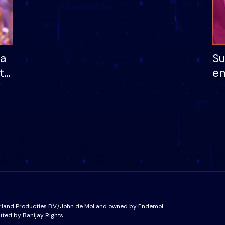
ha
Su
të
em
më
në
nu
rland Producties B.V./John de Mol and owned by Endemol
uted by Banijay Rights.