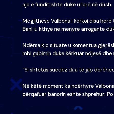
ajo e fundit ishte duke u larë në dush.
Megjithëse Valbona i kërkoi disa herë 
Bani iu kthye në mënyrë arrogante duk
Ndërsa kjo situatë u komentua gjerësi
mbi gabimin duke kërkuar ndjesë dhe m
“Si shtetas suedez dua të jap dorëheq
Në këtë moment ka ndërhyrë Valbona, 
përqafuar banorin është shprehur: Po ik