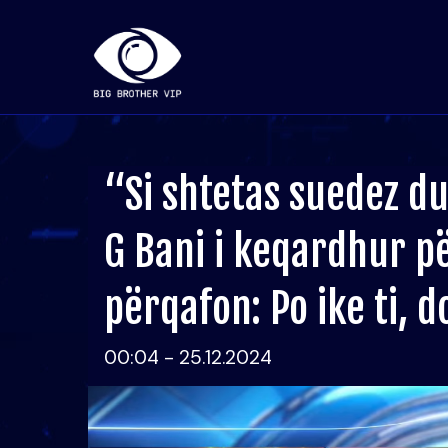
“Si shtetas suedez du
G Bani i keqardhur pë
përqafon: Po ike ti, d
00:04 - 25.12.2024