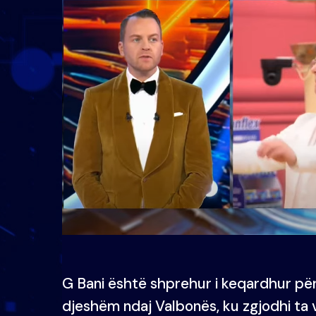
G Bani është shprehur i keqardhur pë
djeshëm ndaj Valbonës, ku zgjodhi ta