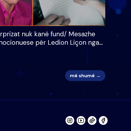
rprizat nuk kanë fund/ Mesazhe
ocionuese për Ledion Liçon nga
na dhe fëmijët e tij, moderatori
k i mban dot lotët: Nuk meritoj…
më shumë →