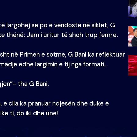
të largohej se po e vendoste në siklet, G
e thënë: Jam i uritur të shoh trup femre.
sht në Primen e sotme, G Bani ka reflektuar
adje edhe largimin e tij nga formati.
jen”- tha G Bani.
e cila ka pranuar ndjesën dhe duke e
e ti, do iki dhe unë!