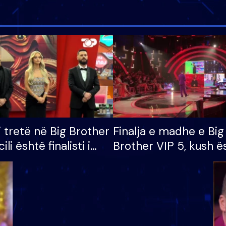
i tretë në Big Brother
Finalja e madhe e Big
cili është finalisti i
Brother VIP 5, kush ë
 që lë shtëpinë
banori i parë që lë sh
dhe humb mundësinë
të fituar çmimin e m