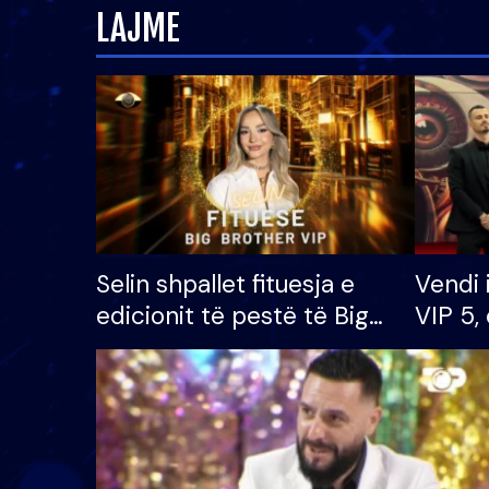
LAJME
Selin shpallet fituesja e
Vendi 
edicionit të pestë të Big
VIP 5, 
Brother VIP, rrëmben
radhës
çmimin e madh prej 100
mijë eurosh