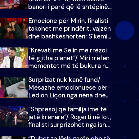
banori i parë që lë shtëpinë
dhe humb mundësinë për të
Emocione për Mirin, finalisti
fituar çmimin e madh
takohet me prindërit, vajzën
dhe bashkëshorten: S’kemi
ndonjë letër divorci apo jo?
“Krevati me Selin më rrëzoi
të gjitha planet”/ Miri rrëfen
momentet më të bukura në
shtëpinë e BB VIP: Do më
Surprizat nuk kanë fund/
mungojë zilja e mëngjesit
Mesazhe emocionuese për
kur…
Ledion Liçon nga nëna dhe
fëmijët e tij, moderatori nuk
“Shpresoj që familja ime të
i mban dot lotët: Nuk
jetë krenare”/ Rogerti në lot,
meritoj…
finalisti surprizohet nga ish-
banorët
“Duhet ta lësh garën dhe të