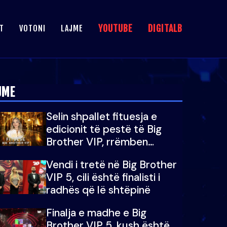
YOUTUBE
DIGITALB
T
VOTONI
LAJME
JME
Selin shpallet fituesja e
edicionit të pestë të Big
Brother VIP, rrëmben
çmimin e madh prej 100
Vendi i tretë në Big Brother
mijë eurosh
VIP 5, cili është finalisti i
radhës që lë shtëpinë
Finalja e madhe e Big
Brother VIP 5, kush është