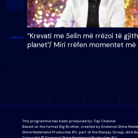
“Krevati me Selin më rrëzoi të gjit
planet”/ Miri rrëfen momentet më 
bukura në shtëpinë e BB VIP: Do 
mungojë zilja e mëngjesit kur…
This programme has been produced by:
Top Channel
Based on the format Big Brother, created by Endemol Shine Nede
Shine Nederland Producties BV., part of the Banijay Group, distrib
Copyright © Endamol Shine Nederland Producties B.V.