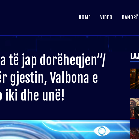
HOME
VIDEO
BANORË
LA
a të jap dorëheqjen”/
r gjestin, Valbona e
o iki dhe unë!