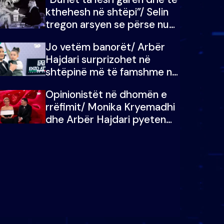
kthehesh në shtëpi”/ Selin
tregon arsyen se përse nuk
e dëgjoi fjalën e së ëmës:
Jo vetëm banorët/ Arbër
Doja ta çoja luftën time deri
Hajdari surprizohet në
në fund
shtëpinë më të famshme në
Shqipëri, opinionisti takohet
Opinionistët në dhomën e
me vajzën e tij
rrëfimit/ Monika Kryemadhi
dhe Arbër Hajdari pyeten
nga Ledion Liço: A do ta
zëvendësonit njëri-tjetrin?