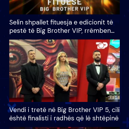
Selin shpallet fituesja e edicionit të
pestë të Big Brother VIP, rrëmben
çmimin e madh prej 100 mijë eurosh
Vendi i tretë në Big Brother VIP 5, cili
është finalisti i radhës që lë shtëpinë