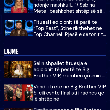
ndonjë mashkull..."/ Sabina
Mete i bashkohet shtëpisë së
“Big Brother VIP 5”: Ëmbëlsira
Fituesi i edicionit të parë të
për në fund!
“Top Fest”, Stine rikthehet në
Top Channel! Pjesë e sezonit të
5-të të "Big Brother VIP"
LAJME
Selin shpallet fituesja e
edicionit të pestë të Big
Brother VIP, rrëmben çmimin e
madh prej 100 mijë eurosh
Vendi i tretë në Big Brother VIP
5, cili është finalisti i radhës që
lë shtëpinë
Finalja e madhe e Big Brother