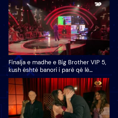
Finalja e madhe e Big Brother VIP 5,
kush është banori i parë që lë
shtëpinë dhe humb mundësinë për
të fituar çmimin e madh