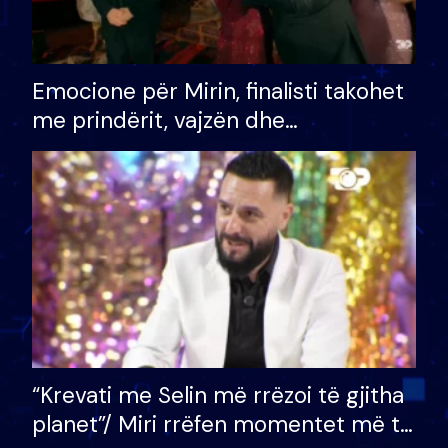
Emocione për Mirin, finalisti takohet
me prindërit, vajzën dhe
bashkëshorten: S’kemi ndonjë letër
divorci apo jo?
“Krevati me Selin më rrëzoi të gjitha
planet”/ Miri rrëfen momentet më të