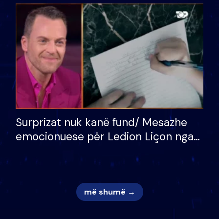
bukura në shtëpinë e BB VIP: Do më
mungojë zilja e mëngjesit kur…
Surprizat nuk kanë fund/ Mesazhe
emocionuese për Ledion Liçon nga
nëna dhe fëmijët e tij, moderatori
nuk i mban dot lotët: Nuk meritoj…
më shumë →