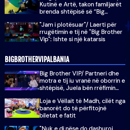
Kutinë e Artë, takon familjarët
brenda shtëpisë së “Big
Brother Vip”
"Jam i plotësuar"/ Laerti për
rrugëtimin e tij në "Big Brother
Vip": Ishte si një katarsis
BIGBROTHERVIPALBANIA
Big Brother VIP/ Partneri dhe
motra e tij iu vranë në oborrin e
shtëpisë, Juela bën rrëfimin
tronditës: Nuk e doja më jetën,
Loja e Vëllait të Madh, cilët nga
do të martoheshim, por zemra
banorët do të përfitojnë
mu copëtua
biletat e fatit
"Nuk e di nëse do dashuroj