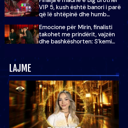
VIP 5, kush është banori i parë
që lë shtëpinë dhe humb
mundësinë për të fituar
Emocione për Mirin, finalisti
çmimin e madh
takohet me prindërit, vajzën
dhe bashkëshorten: S’kemi
ndonjë letër divorci apo jo?
LAJME