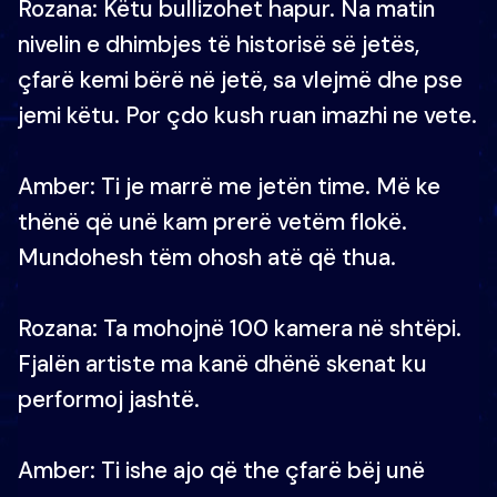
Rozana: Këtu bullizohet hapur. Na matin
nivelin e dhimbjes të historisë së jetës,
çfarë kemi bërë në jetë, sa vlejmë dhe pse
jemi këtu. Por çdo kush ruan imazhi ne vete.
Amber: Ti je marrë me jetën time. Më ke
thënë që unë kam prerë vetëm flokë.
Mundohesh tëm ohosh atë që thua.
Rozana: Ta mohojnë 100 kamera në shtëpi.
Fjalën artiste ma kanë dhënë skenat ku
performoj jashtë.
Amber: Ti ishe ajo që the çfarë bëj unë