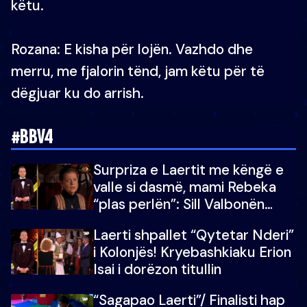
këtu.
Rozana: E kisha për lojën. Vazhdo dhe
merru, me fjalorin tënd, jam këtu për të
dëgjuar ku do arrish.
#BBV4
Surpriza e Laertit me këngë e
valle si dasmë, mami Rebeka
“plas perlën”: Sill Valbonën
këtu…dhe 100 të tjera
Laerti shpallet “Qytetar Nderi”
i Kolonjës! Kryebashkiaku Erion
Isai i dorëzon titullin
“Sagapao Laerti”/ Finalisti hap