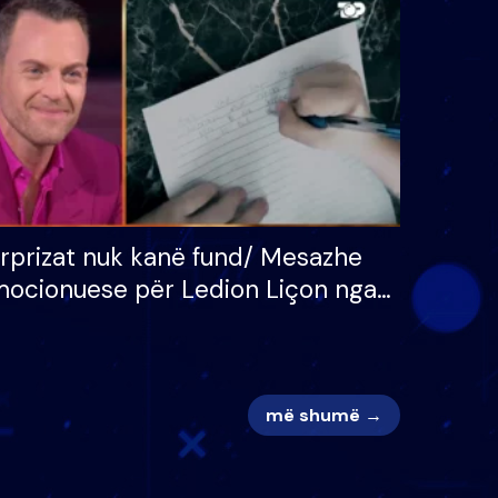
 për
S’kemi ndonjë letër divorci
adh
apo jo?
rprizat nuk kanë fund/ Mesazhe
ocionuese për Ledion Liçon nga
na dhe fëmijët e tij, moderatori
k i mban dot lotët: Nuk meritoj…
më shumë →