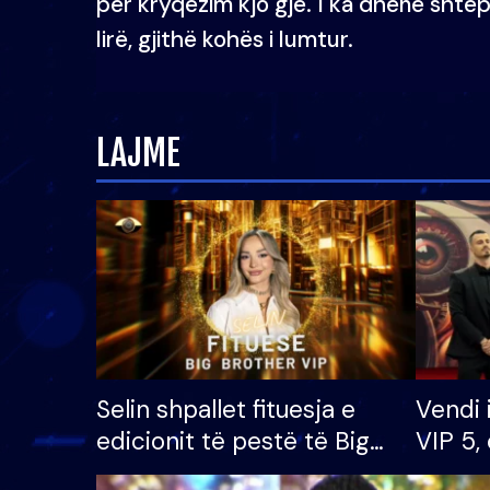
për kryqëzim kjo gjë. I ka dhënë shtëpi
lirë, gjithë kohës i lumtur.
LAJME
Selin shpallet fituesja e
Vendi 
edicionit të pestë të Big
VIP 5, 
Brother VIP, rrëmben
radhës