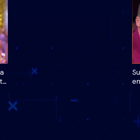
dhe humb mundësinë
të fituar çmimin e m
ha
Su
të
em
më
në
nu