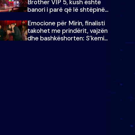
Brother VIP 5, kush është
banori i parë që lë shtëpinë
dhe humb mundësinë për të
Emocione për Mirin, finalisti
fituar çmimin e madh
takohet me prindërit, vajzën
dhe bashkëshorten: S’kemi
ndonjë letër divorci apo jo?