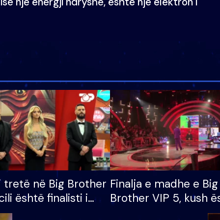
së një energji ndryshe, është një elektron i
i tretë në Big Brother
Finalja e madhe e Big
cili është finalisti i
Brother VIP 5, kush ë
 që lë shtëpinë
banori i parë që lë sh