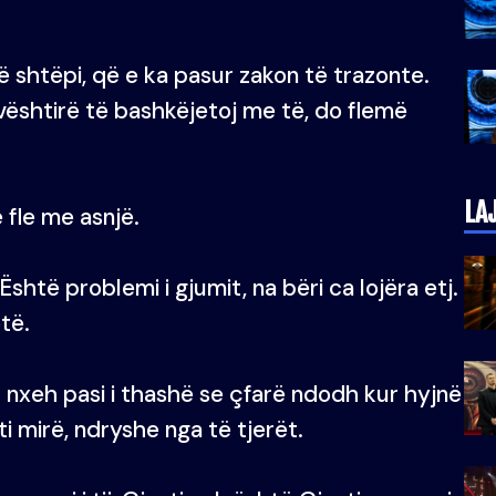
 në shtëpi, që e ka pasur zakon të trazonte.
vështirë të bashkëjetoj me të, do flemë
LA
 fle me asnjë.
Është problemi i gjumit, na bëri ca lojëra etj.
të.
 u nxeh pasi i thashë se çfarë ndodh kur hyjnë
i mirë, ndryshe nga të tjerët.