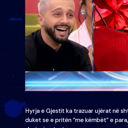
Hyrja e Gjestit ka trazuar ujërat në sh
duket se e pritën “me këmbët” e para, 