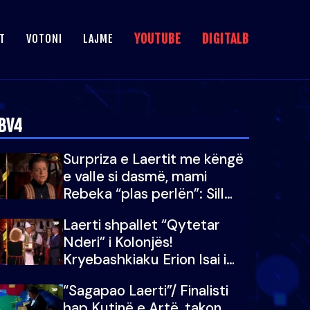
YOUTUBE
DIGITALB
T
VOTONI
LAJME
BV4
Surpriza e Laertit me këngë
e valle si dasmë, mami
Rebeka “plas perlën”: Sill
Valbonën këtu…dhe 100 të
Laerti shpallet “Qytetar
tjera
Nderi” i Kolonjës!
Kryebashkiaku Erion Isai i
dorëzon titullin
“Sagapao Laerti”/ Finalisti
hap Kutinë e Artë, takon