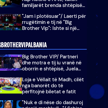
familjarët brenda shtëpisë
së “Big Brother Vip”
"Jam i plotësuar"/ Laerti për
rrugëtimin e tij në "Big
Brother Vip": Ishte si një
katarsis
GBROTHERVIPALBANIA
Big Brother VIP/ Partneri
dhe motra e tij iu vranë në
oborrin e shtëpisë, Juela
bën rrëfimin tronditës: Nuk
Loja e Vëllait të Madh, cilët
e doja më jetën, do të
nga banorët do të
martoheshim, por zemra mu
përfitojnë biletat e fatit
copëtua
"Nuk e di nëse do dashuroj