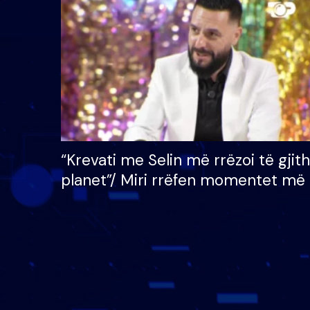
çmimin e madh prej 100
mijë eurosh
“Krevati me Selin më rrëzoi të gjit
planet”/ Miri rrëfen momentet më 
bukura në shtëpinë e BB VIP: Do 
mungojë zilja e mëngjesit kur…