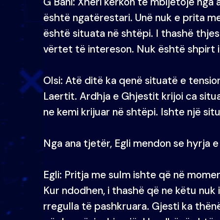
G Bani: Xheri kërkon të mbijetojë nga ag
është ngatërestari. Unë nuk e prita me
është situata në shtëpi. I thashë thj
vërtet të intereson. Nuk është shpirt i 
Olsi: Atë ditë ka qenë situatë e tensi
Laertit. Ardhja e Ghjestit krijoi ca si
ne kemi krijuar në shtëpi. Ishte një s
Nga ana tjetër, Egli mendon se hyrja e ti
Egli: Pritja me sulm ishte që në momen
Kur ndodhen, i thashë që ne këtu nuk 
rregulla të pashkruara. Gjesti ka thën