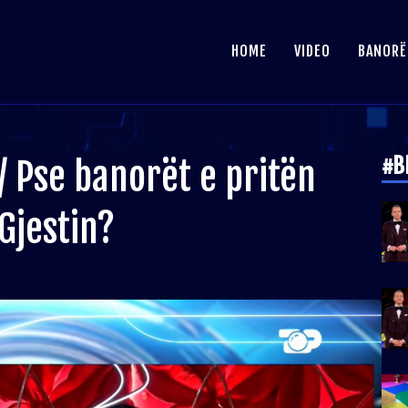
HOME
VIDEO
BANORË
#B
”/ Pse banorët e pritën
Gjestin?