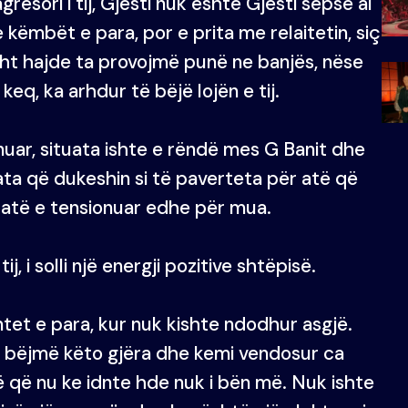
resori i tij, Gjesti nuk është Gjesti sepse ai
 këmbët e para, por e prita me relaitetin, siç
esht hajde ta provojmë punë ne banjës, nëse
keq, ka arhdur të bëjë lojën e tij.
onuar, situata ishte e rëndë mes G Banit dhe
tuata që dukeshin si të paverteta për atë që
ituatë e tensionuar edhe për mua.
j, i solli një energji pozitive shtëpisë.
tet e para, kur nuk kishte ndodhur asgjë.
i bëjmë këto gjëra dhe kemi vendosur ca
ë që nu ke idnte hde nuk i bën më. Nuk ishte