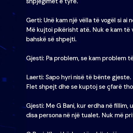
shpjegimet e tyre.
Gerti: Unë kam një vëlla të vogël si ai
Më kujtoi pikërisht atë. Nuk e kam të 
bahskë së shpejti.
Gjesti: Pa problem, se kam problem të
Laerti: Sapo hyri nisë të bënte gjeste. 
Flet shpejt dhe se kuptoj se çfarë tho
Gjesti: Me G Bani, kur erdha në fillim,
disa persona në një tualet. Nuk më prit