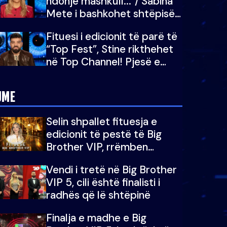
ndonjë mashkull..."/ Sabina
Mete i bashkohet shtëpisë
së “Big Brother VIP 5”:
Fituesi i edicionit të parë të
Ëmbëlsira për në fund!
“Top Fest”, Stine rikthehet
në Top Channel! Pjesë e
sezonit të 5-të të "Big
Brother VIP"
JME
Selin shpallet fituesja e
edicionit të pestë të Big
Brother VIP, rrëmben
çmimin e madh prej 100
Vendi i tretë në Big Brother
mijë eurosh
VIP 5, cili është finalisti i
radhës që lë shtëpinë
Finalja e madhe e Big