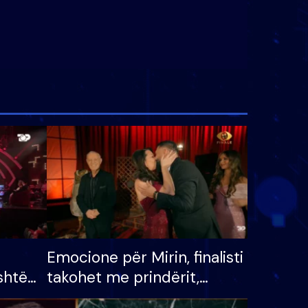
Emocione për Mirin, finalisti
shtë
takohet me prindërit,
tëpinë
vajzën dhe bashkëshorten: