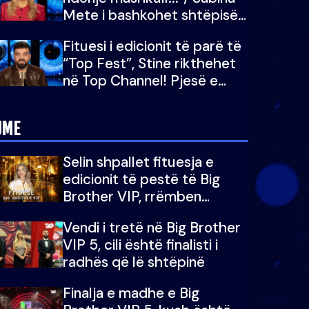
Mete i bashkohet shtëpisë
së “Big Brother VIP 5”:
Fituesi i edicionit të parë të
Ëmbëlsira për në fund!
“Top Fest”, Stine rikthehet
në Top Channel! Pjesë e
sezonit të 5-të të "Big
Brother VIP"
JME
Selin shpallet fituesja e
edicionit të pestë të Big
Brother VIP, rrëmben
çmimin e madh prej 100
Vendi i tretë në Big Brother
mijë eurosh
VIP 5, cili është finalisti i
radhës që lë shtëpinë
Finalja e madhe e Big