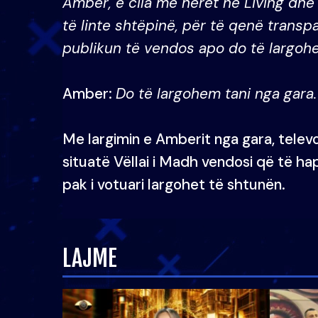
Amber, e cila më herët në Living dhe
të linte shtëpinë, për të qenë trans
publikun të vendos apo do të largohe
Amber:
Do të largohem tani nga gara.
Me largimin e Amberit nga gara, telev
situatë Vëllai i Madh vendosi që të h
pak i votuari largohet të shtunën.
LAJME