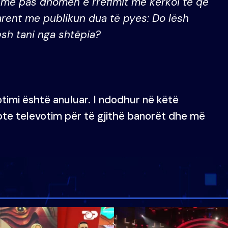
 më pas dhomën e rrëfimit më kërkoi të që
parent me publikun dua të pyes: Do lësh
sh tani nga shtëpia?
otimi është anuluar. I ndodhur në këtë
apte televotim për të gjithë banorët dhe më