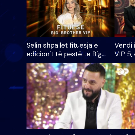
Selin shpallet fituesja e
Vendi 
edicionit të pestë të Big
VIP 5, 
Brother VIP, rrëmben
radhës
çmimin e madh prej 100
mijë eurosh