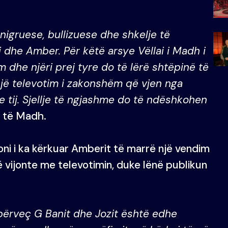
enigruese, bullizuese dhe shkelje të
i dhe Amber. Për këtë arsye Vëllai i Madh i
dhe njëri prej tyre do të lërë shtëpinë të
jë televotim i zakonshëm që vjen nga
e tij. Sjellje të ngjashme do të ndëshkohen
t të Madh.
ioni i ka kërkuar Amberit të marrë një vendim
 vijonte me televotimin, duke lënë publikun
përveç G Banit dhe Jozit është edhe