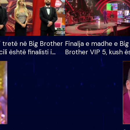
i tretë në Big Brother
Finalja e madhe e Big
cili është finalisti i
Brother VIP 5, kush ë
 që lë shtëpinë
banori i parë që lë sh
dhe humb mundësinë
të fituar çmimin e m