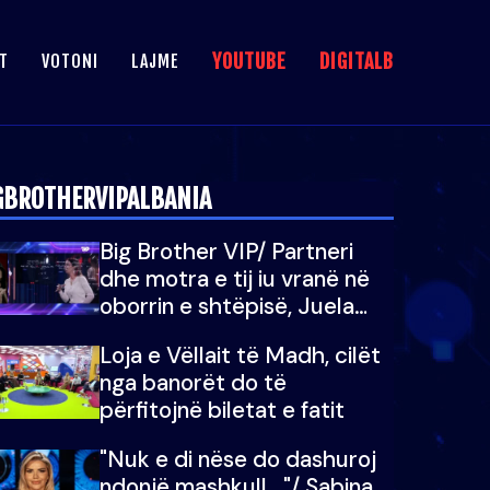
YOUTUBE
DIGITALB
T
VOTONI
LAJME
GBROTHERVIPALBANIA
Big Brother VIP/ Partneri
dhe motra e tij iu vranë në
oborrin e shtëpisë, Juela
bën rrëfimin tronditës: Nuk
Loja e Vëllait të Madh, cilët
e doja më jetën, do të
nga banorët do të
martoheshim, por zemra mu
përfitojnë biletat e fatit
copëtua
"Nuk e di nëse do dashuroj
ndonjë mashkull..."/ Sabina