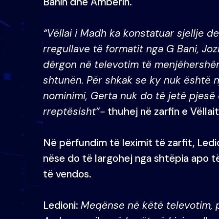
Banin dhe Amberin.
“Vëllai i Madh ka konstatuar sjellje d
rregullave të formatit nga G Bani, Joz
dërgon në televotim të menjëhershëm 
shtunën. Për shkak se ky nuk është n
nominimi, Gerta nuk do të jetë pjesë 
rreptësisht”-
thuhej në zarfin e Vëllai
Në përfundim të leximit të zarfit, Led
nëse do të largohej nga shtëpia apo të
të vendos.
Ledioni:
Meqënse në këtë televotim, 