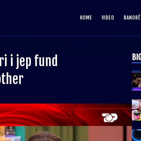
HOME
VIDEO
BANORË
BI
ri i jep fund
other