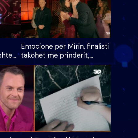
Emocione për Mirin, finalisti
shtë
takohet me prindërit,
tëpinë
vajzën dhe bashkëshorten:
 për
S’kemi ndonjë letër divorci
adh
apo jo?