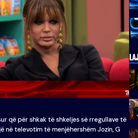
LA
osur që për shkak të shkeljes së rregullave të
ojë në televotim të menjëhershëm Jozin, G