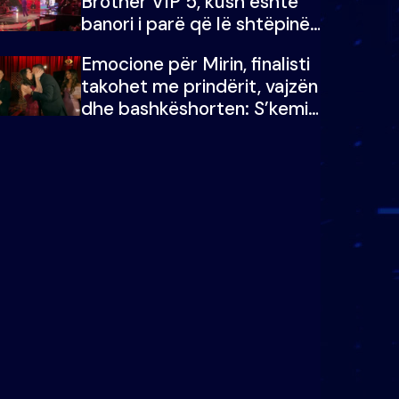
Brother VIP 5, kush është
banori i parë që lë shtëpinë
dhe humb mundësinë për të
Emocione për Mirin, finalisti
fituar çmimin e madh
takohet me prindërit, vajzën
dhe bashkëshorten: S’kemi
ndonjë letër divorci apo jo?