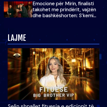
Emocione për Mirin, finalisti
çmimin e madh
takohet me prindërit, vajzën
dhe bashkëshorten: S’kemi
ndonjë letër divorci apo jo?
LAJME
Selin shpallet fituesja e edicionit të