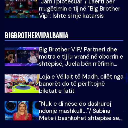
"Jam i plotësuar"/ Laerti për
rrugëtimin e tij në "Big Brother
Vip": Ishte si një katarsis
BIGBROTHERVIPALBANIA
Big Brother VIP/ Partneri dhe
motra e tij iu vranë në oborrin e
shtëpisë, Juela bën rrëfimin
tronditës: Nuk e doja më jetën,
Loja e Vëllait të Madh, cilët nga
do të martoheshim, por zemra
banorët do të përfitojnë
mu copëtua
biletat e fatit
"Nuk e di nëse do dashuroj
ndonjë mashkull..."/ Sabina
Mete i bashkohet shtëpisë së
“Big Brother VIP 5”: Ëmbëlsira