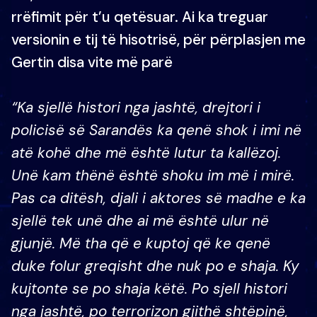
rrëfimit për t’u qetësuar. Ai ka treguar
versionin e tij të hisotrisë, për përplasjen me
Gertin disa vite më parë
“Ka sjellë histori nga jashtë, drejtori i
policisë së Sarandës ka qenë shok i imi në
atë kohë dhe më është lutur ta kallëzoj.
Unë kam thënë është shoku im më i mirë.
Pas ca ditësh, djali i aktores së madhe e ka
sjellë tek unë dhe ai më është ulur në
gjunjë. Më tha që e kuptoj që ke qenë
duke folur greqisht dhe nuk po e shaja. Ky
kujtonte se po shaja këtë. Po sjell histori
nga jashtë, po terrorizon gjithë shtëpinë,