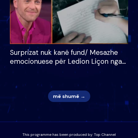
Surprizat nuk kanë fund/ Mesazhe
emocionuese për Ledion Liçon nga
nëna dhe fëmijët e tij, moderatori
nuk i mban dot lotët: Nuk meritoj…
më shumë →
This programme has been produced by:
Top Channel