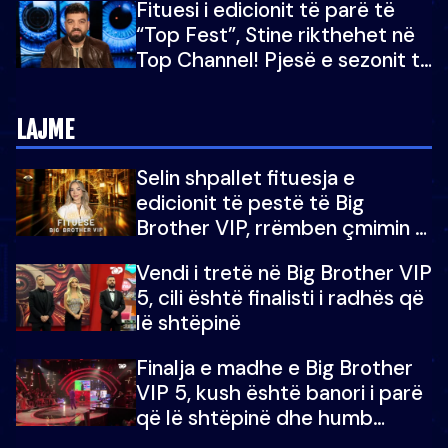
Fituesi i edicionit të parë të
për në fund!
“Top Fest”, Stine rikthehet në
Top Channel! Pjesë e sezonit të
5-të të "Big Brother VIP"
LAJME
Selin shpallet fituesja e
edicionit të pestë të Big
Brother VIP, rrëmben çmimin e
madh prej 100 mijë eurosh
Vendi i tretë në Big Brother VIP
5, cili është finalisti i radhës që
lë shtëpinë
Finalja e madhe e Big Brother
VIP 5, kush është banori i parë
që lë shtëpinë dhe humb
mundësinë për të fituar