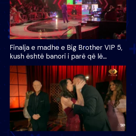
Finalja e madhe e Big Brother VIP 5,
kush është banori i parë që lë
shtëpinë dhe humb mundësinë për
të fituar çmimin e madh