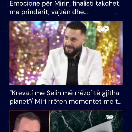
Emocione për Mirin, finalisti takohet
me prindërit, vajzën dhe
bashkëshorten: S’kemi ndonjë letër
divorci apo jo?
“Krevati me Selin më rrëzoi të gjitha
planet”/ Miri rrëfen momentet më të
bukura në shtëpinë e BB VIP: Do më
mungojë zilja e mëngjesit kur…