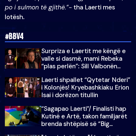
po i sulmon të gjithë.”-
tha Laerti mes
lotësh.
#BBV4
Surpriza e Laertit me këngë e
valle si dasmë, mami Rebeka
“plas perlën”: Sill Valbonën
këtu…dhe 100 të tjera
Laerti shpallet “Qytetar Nderi”
i Kolonjës! Kryebashkiaku Erion
Isai i dorëzon titullin
“Sagapao Laerti”/ Finalisti hap
Kutinë e Artë, takon familjarët
brenda shtëpisë së “Big
Brother Vip”