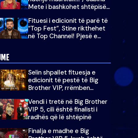
Mete i bashkohet shtëpisë
së “Big Brother VIP 5”:
Fituesi i edicionit të parë të
Ëmbëlsira për në fund!
“Top Fest”, Stine rikthehet
në Top Channel! Pjesë e
sezonit të 5-të të "Big
Brother VIP"
JME
Selin shpallet fituesja e
edicionit të pestë të Big
Brother VIP, rrëmben
çmimin e madh prej 100
Vendi i tretë në Big Brother
mijë eurosh
VIP 5, cili është finalisti i
radhës që lë shtëpinë
Finalja e madhe e Big