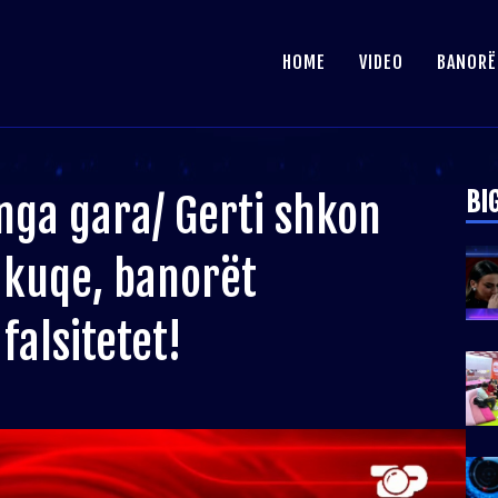
HOME
VIDEO
BANORË
BI
nga gara/ Gerti shkon
e kuqe, banorët
falsitetet!