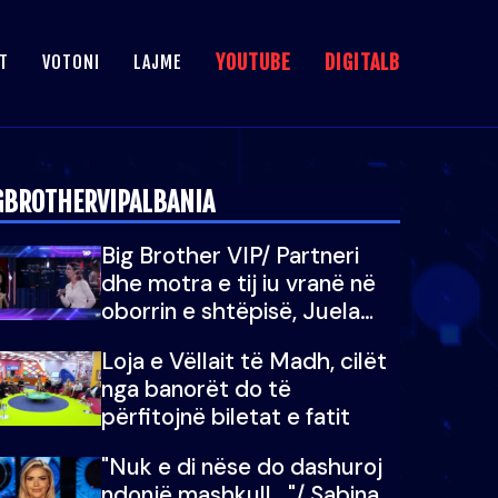
YOUTUBE
DIGITALB
T
VOTONI
LAJME
GBROTHERVIPALBANIA
Big Brother VIP/ Partneri
dhe motra e tij iu vranë në
oborrin e shtëpisë, Juela
bën rrëfimin tronditës: Nuk
Loja e Vëllait të Madh, cilët
e doja më jetën, do të
nga banorët do të
martoheshim, por zemra mu
përfitojnë biletat e fatit
copëtua
"Nuk e di nëse do dashuroj
ndonjë mashkull..."/ Sabina