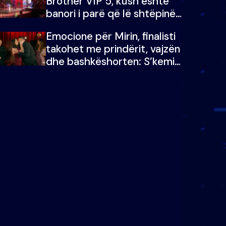
Brother VIP 5, kush është
banori i parë që lë shtëpinë
dhe humb mundësinë për të
Emocione për Mirin, finalisti
fituar çmimin e madh
takohet me prindërit, vajzën
dhe bashkëshorten: S’kemi
ndonjë letër divorci apo jo?