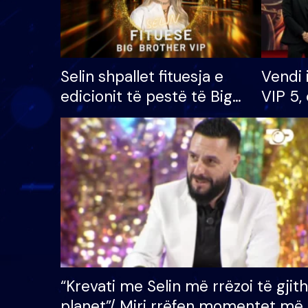
Selin shpallet fituesja e
Vendi 
edicionit të pestë të Big
VIP 5, 
Brother VIP, rrëmben
radhës
çmimin e madh prej 100
mijë eurosh
“Krevati me Selin më rrëzoi të gjit
planet”/ Miri rrëfen momentet më 