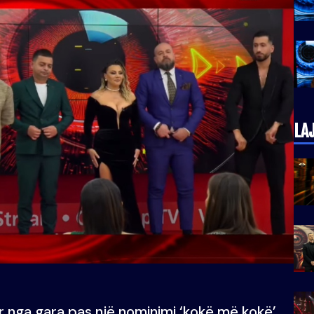
LA
r nga gara pas një nominimi ‘kokë më kokë’