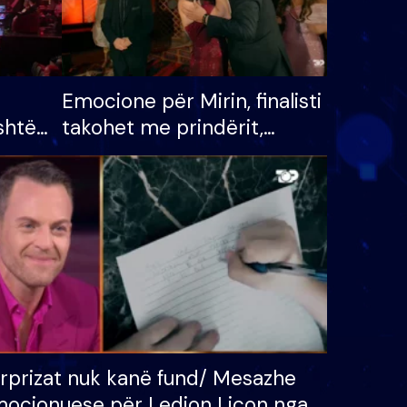
Emocione për Mirin, finalisti
shtë
takohet me prindërit,
tëpinë
vajzën dhe bashkëshorten:
 për
S’kemi ndonjë letër divorci
adh
apo jo?
rprizat nuk kanë fund/ Mesazhe
ocionuese për Ledion Liçon nga