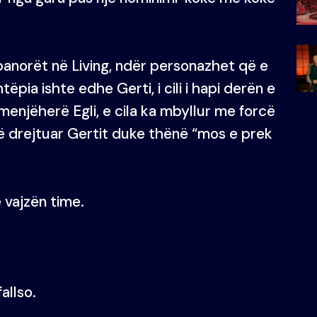
anorët në Living, ndër personazhet që e
ëpia ishte edhe Gerti, i cili i hapi derën e
njëherë Egli, e cila ka mbyllur me forcë
të drejtuar Gertit duke thënë “mos e prek
 vajzën time.
allso.