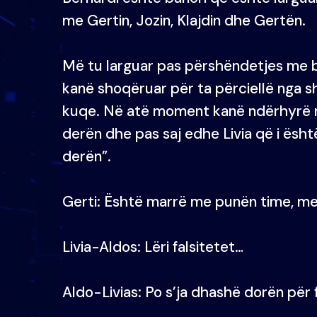
me Gertin, Jozin, Klajdin dhe Gertën.
Më tu larguar pas përshëndetjes me b
kanë shoqëruar për ta përciellë nga sht
kuqe. Në atë moment kanë ndërhyrë me
derën dhe pas saj edhe Livia që i ësh
derën”.
Gerti: Është marrë me punën time, me
Livia-Aldos: Lëri falsitetet…
Aldo-Livias: Po s’ja dhashë dorën për f