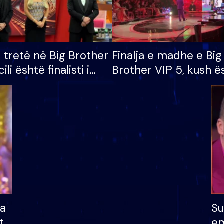
i tretë në Big Brother
Finalja e madhe e Big
cili është finalisti i
Brother VIP 5, kush ë
 që lë shtëpinë
banori i parë që lë sh
dhe humb mundësinë
të fituar çmimin e m
ha
Su
të
em