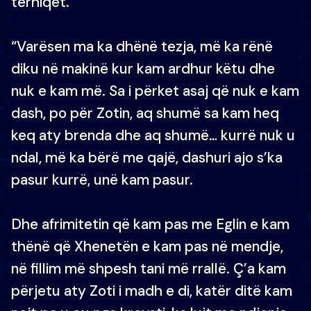
tërhiqet.
“Varësen ma ka dhënë tezja, më ka rënë
diku në makinë kur kam ardhur këtu dhe
nuk e kam më. Sa i përket asaj që nuk e kam
dash, po për Zotin, aq shumë sa kam heq
keq aty brenda dhe aq shumë… kurrë nuk u
ndal, më ka bërë me qajë, dashuri ajo s’ka
pasur kurrë, unë kam pasur.
Dhe afrimitetin që kam pas me Eglin e kam
thënë që Xhenetën e kam pas në mendje,
në fillim më shpesh tani më rrallë. Ç’a kam
përjetu aty Zoti i madh e di, katër ditë kam