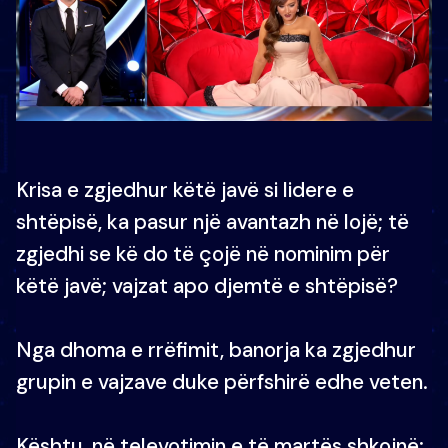
Krisa e zgjedhur këtë javë si lidere e
shtëpisë, ka pasur një avantazh në lojë; të
zgjedhi se kë do të çojë në nominim për
këtë javë; vajzat apo djemtë e shtëpisë?
Nga dhoma e rrëfimit, banorja ka zgjedhur
grupin e vajzave duke përfshirë edhe veten.
Kështu, në televotimin e të martës shkojnë;