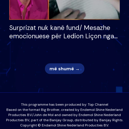
Surprizat nuk kanë fund/ Mesazhe
emocionuese për Ledion Liçon nga
nëna dhe fëmijët e tij, moderatori
nuk i mban dot lotët: Nuk meritoj…
më shumë →
This programme has been produced by:
Top Channel
Based on the format Big Brother, created by Endemol Shine Nederland
Producties B.V./John de Mol and owned by Endemol Shine Nederland
Producties BV., part of the Banijay Group, distributed by Banijay Rights.
Copyright © Endamol Shine Nederland Producties B.V.