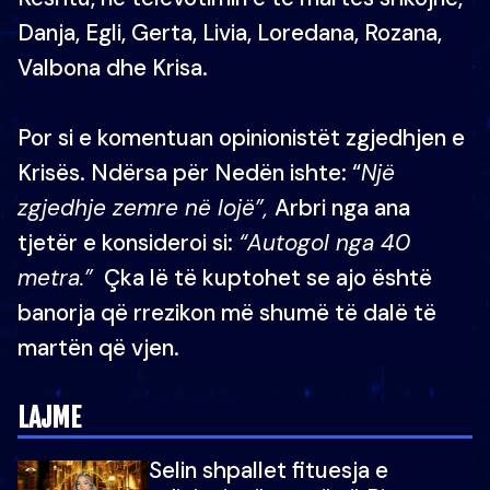
Danja, Egli, Gerta, Livia, Loredana, Rozana,
Valbona dhe Krisa.
Por si e komentuan opinionistët zgjedhjen e
Krisës. Ndërsa për Nedën ishte: “
Një
zgjedhje zemre në lojë”,
Arbri nga ana
tjetër e konsideroi si:
“Autogol nga 40
metra.”
Çka lë të kuptohet se ajo është
banorja që rrezikon më shumë të dalë të
martën që vjen.
LAJME
Selin shpallet fituesja e