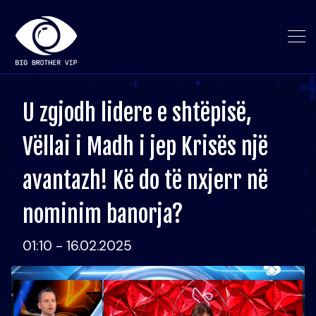
U zgjodh lidere e shtëpisë,
Vëllai i Madh i jep Krisës një
avantazh! Kë do të nxjerr në
nominim banorja?
01:10 - 16.02.2025