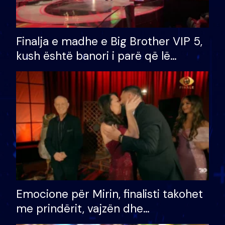
Finalja e madhe e Big Brother VIP 5,
kush është banori i parë që lë
shtëpinë dhe humb mundësinë për
të fituar çmimin e madh
Emocione për Mirin, finalisti takohet
me prindërit, vajzën dhe
bashkëshorten: S’kemi ndonjë letër