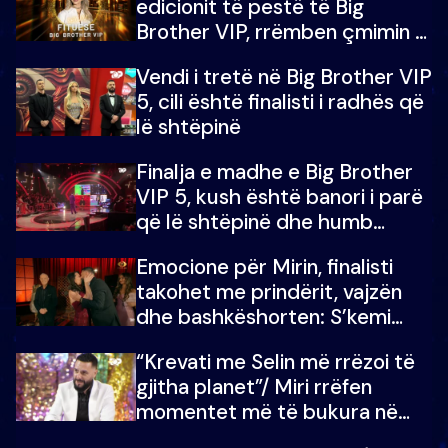
edicionit të pestë të Big
Brother VIP, rrëmben çmimin e
madh prej 100 mijë eurosh
Vendi i tretë në Big Brother VIP
5, cili është finalisti i radhës që
lë shtëpinë
Finalja e madhe e Big Brother
VIP 5, kush është banori i parë
që lë shtëpinë dhe humb
mundësinë për të fituar
Emocione për Mirin, finalisti
çmimin e madh
takohet me prindërit, vajzën
dhe bashkëshorten: S’kemi
ndonjë letër divorci apo jo?
“Krevati me Selin më rrëzoi të
gjitha planet”/ Miri rrëfen
momentet më të bukura në
shtëpinë e BB VIP: Do më