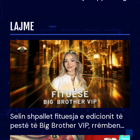
Ledion Liço: A do ta
zëvendësonit njëri-tjetrin?
LAJME
Selin shpallet fituesja e edicionit të
pestë të Big Brother VIP, rrëmben
çmimin e madh prej 100 mijë eurosh