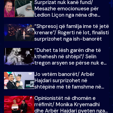
Surprizat nuk kanë fund/
mungojë zilja e mëngjesit kur…
Mesazhe emocionuese për
Ledion Liçon nga nëna dhe
fëmijët e tij, moderatori nuk i
“Shpresoj që familja ime të jetë
mban dot lotët: Nuk meritoj…
krenare”/ Rogerti në lot, finalisti
surprizohet nga ish-banorët
“Duhet ta lësh garën dhe të
kthehesh në shtëpi”/ Selin
tregon arsyen se përse nuk e
dëgjoi fjalën e së ëmës: Doja ta
Jo vetëm banorët/ Arbër
çoja luftën time deri në fund
Hajdari surprizohet në
shtëpinë më të famshme në
Shqipëri, opinionisti takohet me
Opinionistët në dhomën e
vajzën e tij
rrëfimit/ Monika Kryemadhi
dhe Arbër Hajdari pyeten nga