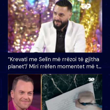
divorci apo jo?
“Krevati me Selin më rrëzoi të gjitha
planet”/ Miri rrëfen momentet më të
bukura në shtëpinë e BB VIP: Do më
mungojë zilja e mëngjesit kur…