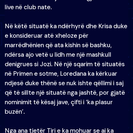
live në club nate.
Në këtë situatë ka ndërhyrë dhe Krisa duke
e konsideruar atë xheloze për
marrëdhënien që ata kishin së bashku,
ndërsa ajo vetë u lidh me një mashkull
denigrues si Jozi. Në një sqarim të situatës
në Primen e sotme, Loredana ka kërkuar
ndjesë duke thënë se nuk ishte qëllimi i saj
që të sillte një situatë nga jashtë, por gjatë
nominimit të kësaj jave, çifti i ‘ka plasur
buzën’.
Nga ana tjetër Tiri e ka mohuar se ai ka