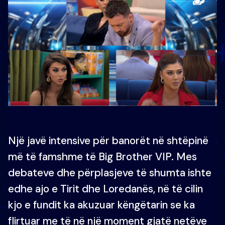
Një javë intensive për banorët në shtëpinë
më të famshme të Big Brother VIP. Mes
debateve dhe përplasjeve të shumta ishte
edhe ajo e Tirit dhe Loredanës, në të cilin
kjo e fundit ka akuzuar këngëtarin se ka
flirtuar me të në një moment gjatë netëve