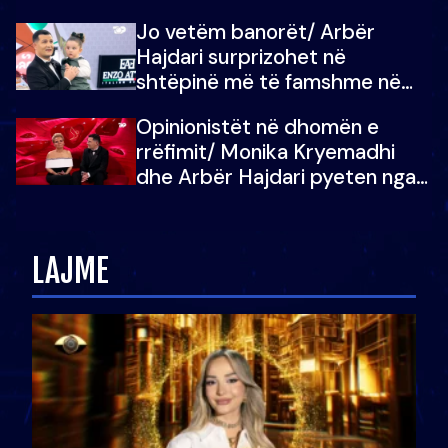
dëgjoi fjalën e së ëmës: Doja ta
Jo vetëm banorët/ Arbër
çoja luftën time deri në fund
Hajdari surprizohet në
shtëpinë më të famshme në
Shqipëri, opinionisti takohet me
Opinionistët në dhomën e
vajzën e tij
rrëfimit/ Monika Kryemadhi
dhe Arbër Hajdari pyeten nga
Ledion Liço: A do ta
zëvendësonit njëri-tjetrin?
LAJME