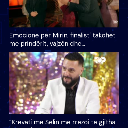
Emocione për Mirin, finalisti takohet
me prindërit, vajzën dhe
bashkëshorten: S’kemi ndonjë letër
divorci apo jo?
“Krevati me Selin më rrëzoi të gjitha