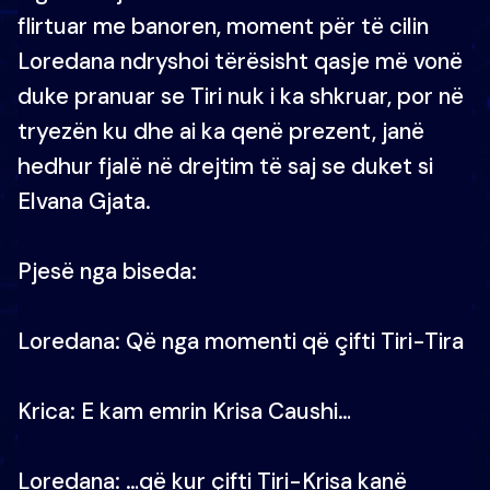
flirtuar me banoren, moment për të cilin
Loredana ndryshoi tërësisht qasje më vonë
duke pranuar se Tiri nuk i ka shkruar, por në
tryezën ku dhe ai ka qenë prezent, janë
hedhur fjalë në drejtim të saj se duket si
Elvana Gjata.
Pjesë nga biseda:
Loredana: Që nga momenti që çifti Tiri-Tira
Krica: E kam emrin Krisa Caushi…
Loredana: …që kur çifti Tiri-Krisa kanë