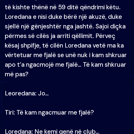
të kishte thënë në 59 ditë qëndrimi këtu.
Loredana e nisi duke bërë një akuzë, duke
sjellë një gënjeshtër nga jashtë. Sajoi diçka
përmes së cilës ja arriti qëllimit. Përveç
kësaj shpifje, të cilën Loredana vetë ma ka
vërtetuar me fjalë se unë nuk i kam shkruar
apo t’a ngacmojë me fjalë… Të kam shkruar
më pas?
Leoredana: Jo…
Tiri: Të kam ngacmuar me fjalë?
Loredana: Ne kemi qenë në club…