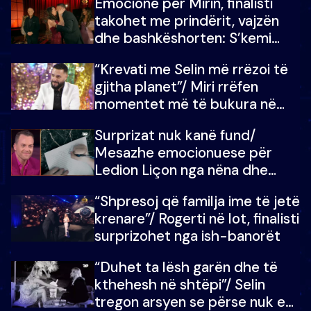
Emocione për Mirin, finalisti
çmimin e madh
takohet me prindërit, vajzën
dhe bashkëshorten: S’kemi
ndonjë letër divorci apo jo?
“Krevati me Selin më rrëzoi të
gjitha planet”/ Miri rrëfen
momentet më të bukura në
shtëpinë e BB VIP: Do më
Surprizat nuk kanë fund/
mungojë zilja e mëngjesit kur…
Mesazhe emocionuese për
Ledion Liçon nga nëna dhe
fëmijët e tij, moderatori nuk i
“Shpresoj që familja ime të jetë
mban dot lotët: Nuk meritoj…
krenare”/ Rogerti në lot, finalisti
surprizohet nga ish-banorët
“Duhet ta lësh garën dhe të
kthehesh në shtëpi”/ Selin
tregon arsyen se përse nuk e