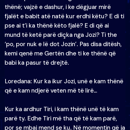
thënë; vajzë e dashur, i ke dëgjuar mirë
fjalët e babit atë natë kur erdhi këtu? E di ti
pse ai t’i ka thënë këto fjalë? E di që ai
mund të ketë parë diçka nga Jozi? Ti the
‘po, por nuk e lë dot Jozin’. Pas disa ditësh,
kemi qenë me Gertën dhe ti ke thënë që
babi ka pasur të drejtë.
Loredana: Kur ka ikur Jozi, unë e kam thënë
që e kam ndjerë veten më të lirë…
Kur ka ardhur Tiri, i kam thënë unë të kam
parë ty. Edhe Tiri më tha që të kam parë,
por se mbaj mend se ku. Në momentin që ja