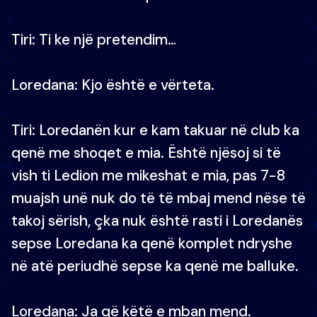
Tiri: Ti ke një pretendim…
Loredana: Kjo është e vërteta.
Tiri: Loredanën kur e kam takuar në club ka
qenë me shoqet e mia. Është njësoj si të
vish ti Ledion me mikeshat e mia, pas 7-8
muajsh unë nuk do të të mbaj mend nëse të
takoj sërish, çka nuk është rasti i Loredanës
sepse Loredana ka qenë komplet ndryshe
në atë periudhë sepse ka qenë me balluke.
Loredana: Ja që këtë e mban mend.