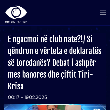
E ngacmoi në club nate?!/ Si
qëndron e vërteta e deklaratës
së Loredanës? Debat i ashpër
mes banores dhe çiftit Tiri-
Krisa
00:17 - 19.02.2025