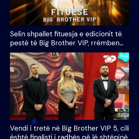
Selin shpallet fituesja e edicionit të
pestë të Big Brother VIP, rrëmben
çmimin e madh prej 100 mijë eurosh
Vendi i tretë në Big Brother VIP 5, cili
është finalisti i radhës që lë shtëpinë