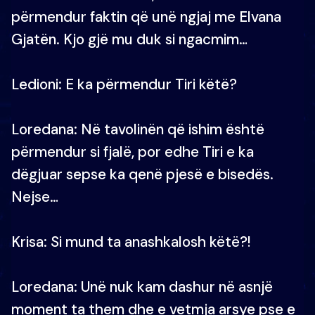
përmendur faktin që unë ngjaj me Elvana
Gjatën. Kjo gjë mu duk si ngacmim…
Ledioni: E ka përmendur Tiri këtë?
Loredana: Në tavolinën që ishim është
përmendur si fjalë, por edhe Tiri e ka
dëgjuar sepse ka qenë pjesë e bisedës.
Nejse…
Krisa: Si mund ta anashkalosh këtë?!
Loredana: Unë nuk kam dashur në asnjë
moment ta them dhe e vetmja arsye pse e