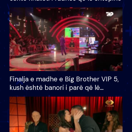
Finalja e madhe e Big Brother VIP 5,
kush është banori i parë që lë
shtëpinë dhe humb mundësinë për
të fituar çmimin e madh