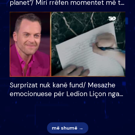
planet”/ Miri rrëfen momentet më të
bukura në shtëpinë e BB VIP: Do më
mungojë zilja e mëngjesit kur…
Surprizat nuk kanë fund/ Mesazhe
emocionuese për Ledion Liçon nga
nëna dhe fëmijët e tij, moderatori
nuk i mban dot lotët: Nuk meritoj…
më shumë →