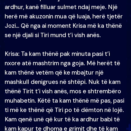
ardhur, kanë filluar sulmet ndaj meje. Një
herë më akuzonin mua që luaja, herë tjetër
Jozi… Që nga ai moment Krisa më ka thënë
se një djali si Tiri mund t’i vish anës.
Krisa: Ta kam thënë pak minuta pasi t’i
nxore atë mashtrim nga goja. Më herët të
kam thënë vetëm që ke mbajtur një
mashkull denigrues në shtëpi. Nuk të kam
thënë Tirit t’i vish anës, mos e shtrembëro
muhabetin. Këtë ta kam thënë më pas, pasi
ti më ke thënë që Tiri po të dëmton në lojë.
Kam qenë unë që kur të ka ardhur babi të
kam kapur te dhoma e grimit dhe të kam