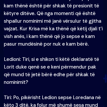
kam thënë është për shkak të presionit të
këtyre ditëve. Që nga momenti që është
shpallur nominimi më janë vërsulur të gjitha
vajzat. Kur Krisa më ka thënë që këtij djali t’i
vish anës, i kam thënë që jo sepse e kam
pasur mundësinë por nuk e kam bërë.
Ledioni: Tiri, si e shikon ti këtë deklaratë të
Lorit duke qenë se e keni përmendur pak
që mund të jetë bërë edhe për shkak të
nominimit?
Tiri: Po, pikërisht Ledion sepse Loredana në
këto 3 ditë, ka folur më shumë sesa mund