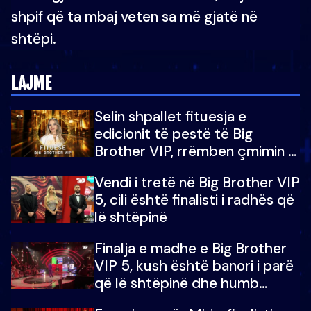
shpif që ta mbaj veten sa më gjatë në
shtëpi.
LAJME
Selin shpallet fituesja e
edicionit të pestë të Big
Brother VIP, rrëmben çmimin e
madh prej 100 mijë eurosh
Vendi i tretë në Big Brother VIP
5, cili është finalisti i radhës që
lë shtëpinë
Finalja e madhe e Big Brother
VIP 5, kush është banori i parë
që lë shtëpinë dhe humb
mundësinë për të fituar