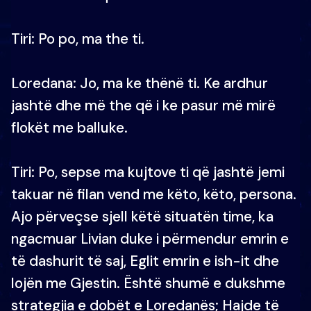
Tiri: Po po, ma the ti.
Loredana: Jo, ma ke thënë ti. Ke ardhur
jashtë dhe më the që i ke pasur më mirë
flokët me balluke.
Tiri: Po, sepse ma kujtove ti që jashtë jemi
takuar në filan vend me këto, këto, persona.
Ajo përveçse sjell këtë situatën time, ka
ngacmuar Livian duke i përmendur emrin e
të dashurit të saj, Eglit emrin e ish-it dhe
lojën me Gjestin. Është shumë e dukshme
strategjia e dobët e Loredanës; Hajde të