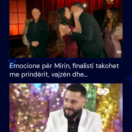
të fituar çmimin e madh
Emocione për Mirin, finalisti takohet
me prindërit, vajzën dhe
bashkëshorten: S’kemi ndonjë letër
divorci apo jo?