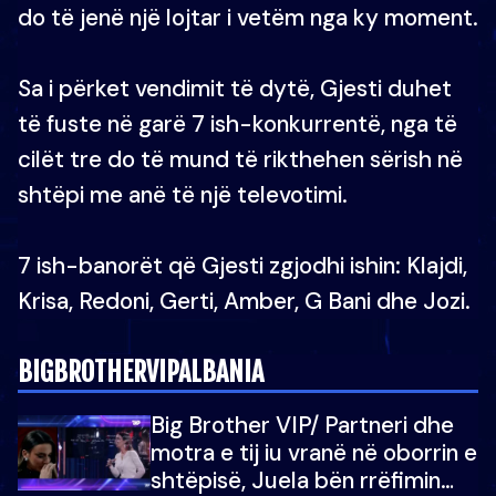
do të jenë një lojtar i vetëm nga ky moment.
Sa i përket vendimit të dytë, Gjesti duhet
të fuste në garë 7 ish-konkurrentë, nga të
cilët tre do të mund të rikthehen sërish në
shtëpi me anë të një televotimi.
7 ish-banorët që Gjesti zgjodhi ishin: Klajdi,
Krisa, Redoni, Gerti, Amber, G Bani dhe Jozi.
BIGBROTHERVIPALBANIA
Big Brother VIP/ Partneri dhe
motra e tij iu vranë në oborrin e
shtëpisë, Juela bën rrëfimin