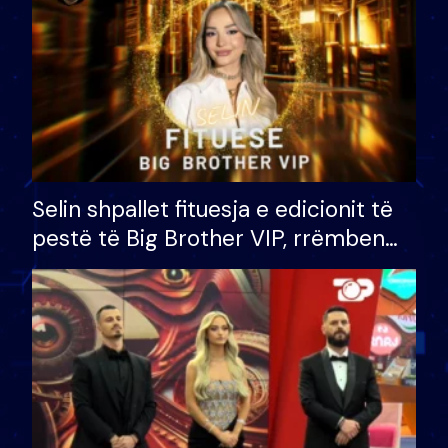
Selin shpallet fituesja e edicionit të
pestë të Big Brother VIP, rrëmben
çmimin e madh prej 100 mijë eurosh