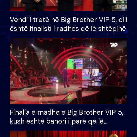
Vendi i tretë në Big Brother VIP 5, cili
është finalisti i radhës që lë shtëpinë
Finalja e madhe e Big Brother VIP 5,
kush është banori i parë që lë
shtëpinë dhe humb mundësinë për