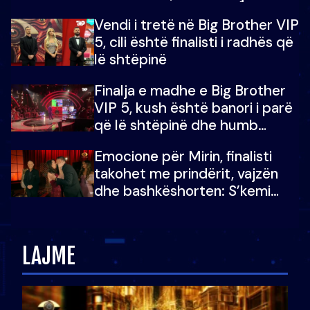
madh prej 100 mijë eurosh
Vendi i tretë në Big Brother VIP
5, cili është finalisti i radhës që
lë shtëpinë
Finalja e madhe e Big Brother
VIP 5, kush është banori i parë
që lë shtëpinë dhe humb
mundësinë për të fituar
Emocione për Mirin, finalisti
çmimin e madh
takohet me prindërit, vajzën
dhe bashkëshorten: S’kemi
ndonjë letër divorci apo jo?
LAJME