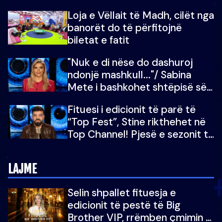
tronditës: Nuk e doja më jetën,
Loja e Vëllait të Madh, cilët nga
do të martoheshim, por zemra
banorët do të përfitojnë
mu copëtua
biletat e fatit
"Nuk e di nëse do dashuroj
ndonjë mashkull..."/ Sabina
Mete i bashkohet shtëpisë së
“Big Brother VIP 5”: Ëmbëlsira
Fituesi i edicionit të parë të
për në fund!
“Top Fest”, Stine rikthehet në
Top Channel! Pjesë e sezonit të
5-të të "Big Brother VIP"
LAJME
Selin shpallet fituesja e
edicionit të pestë të Big
Brother VIP, rrëmben çmimin e