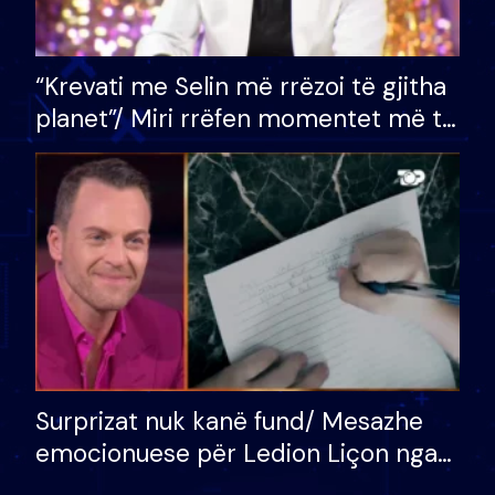
“Krevati me Selin më rrëzoi të gjitha
planet”/ Miri rrëfen momentet më të
bukura në shtëpinë e BB VIP: Do më
mungojë zilja e mëngjesit kur…
Surprizat nuk kanë fund/ Mesazhe
emocionuese për Ledion Liçon nga
nëna dhe fëmijët e tij, moderatori