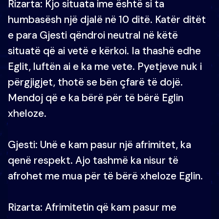
Rizarta: Kjo situata ime është si ta
humbasësh një djalë në 10 ditë. Katër ditët
e para Gjesti qëndroi neutral në këtë
situatë që ai vetë e kërkoi. Ia thashë edhe
Eglit, luftën ai e ka me vete. Pyetjeve nuk i
përgjigjet, thotë se bën çfarë të dojë.
Mendoj që e ka bërë për të bërë Eglin
xheloze.
Gjesti: Unë e kam pasur një afrimitet, ka
qenë respekt. Ajo tashmë ka nisur të
afrohet me mua për të bërë xheloze Eglin.
Rizarta: Afrimitetin që kam pasur me