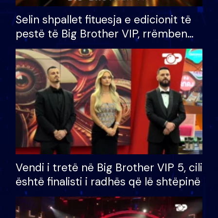
Selin shpallet fituesja e edicionit të
pestë të Big Brother VIP, rrëmben
çmimin e madh prej 100 mijë eurosh
Vendi i tretë në Big Brother VIP 5, cili
është finalisti i radhës që lë shtëpinë