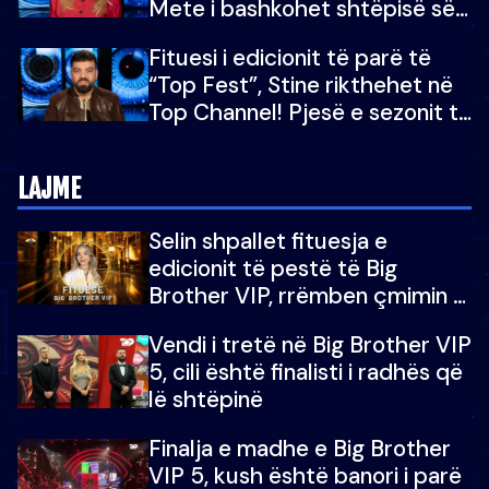
Mete i bashkohet shtëpisë së
“Big Brother VIP 5”: Ëmbëlsira
Fituesi i edicionit të parë të
për në fund!
“Top Fest”, Stine rikthehet në
Top Channel! Pjesë e sezonit të
5-të të "Big Brother VIP"
LAJME
Selin shpallet fituesja e
edicionit të pestë të Big
Brother VIP, rrëmben çmimin e
madh prej 100 mijë eurosh
Vendi i tretë në Big Brother VIP
5, cili është finalisti i radhës që
lë shtëpinë
Finalja e madhe e Big Brother
VIP 5, kush është banori i parë