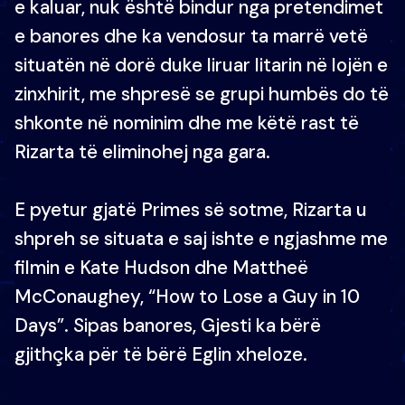
e kaluar, nuk është bindur nga pretendimet
e banores dhe ka vendosur ta marrë vetë
situatën në dorë duke liruar litarin në lojën e
zinxhirit, me shpresë se grupi humbës do të
shkonte në nominim dhe me këtë rast të
Rizarta të eliminohej nga gara.
E pyetur gjatë Primes së sotme, Rizarta u
shpreh se situata e saj ishte e ngjashme me
filmin e Kate Hudson dhe Mattheë
McConaughey, “How to Lose a Guy in 10
Days”. Sipas banores, Gjesti ka bërë
gjithçka për të bërë Eglin xheloze.