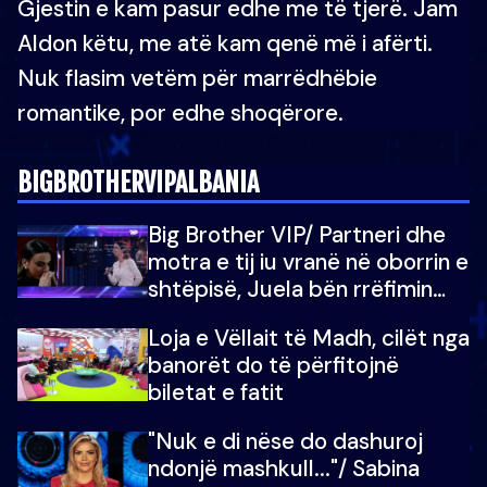
Gjestin e kam pasur edhe me të tjerë. Jam
Aldon këtu, me atë kam qenë më i afërti.
Nuk flasim vetëm për marrëdhëbie
romantike, por edhe shoqërore.
BIGBROTHERVIPALBANIA
Big Brother VIP/ Partneri dhe
motra e tij iu vranë në oborrin e
shtëpisë, Juela bën rrëfimin
tronditës: Nuk e doja më jetën,
Loja e Vëllait të Madh, cilët nga
do të martoheshim, por zemra
banorët do të përfitojnë
mu copëtua
biletat e fatit
"Nuk e di nëse do dashuroj
ndonjë mashkull..."/ Sabina