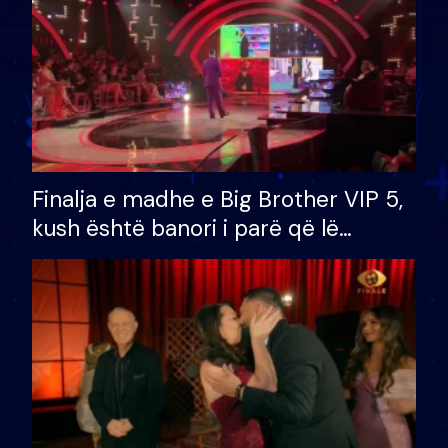
Finalja e madhe e Big Brother VIP 5,
kush është banori i parë që lë
shtëpinë dhe humb mundësinë për
të fituar çmimin e madh