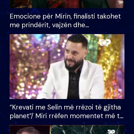
Emocione për Mirin, finalisti takohet
me prindërit, vajzën dhe
bashkëshorten: S’kemi ndonjë letër
divorci apo jo?
“Krevati me Selin më rrëzoi të gjitha
planet”/ Miri rrëfen momentet më të
bukura në shtëpinë e BB VIP: Do më
mungojë zilja e mëngjesit kur…