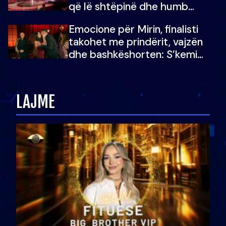
që lë shtëpinë dhe humb
mundësinë për të fituar
Emocione për Mirin, finalisti
çmimin e madh
takohet me prindërit, vajzën
dhe bashkëshorten: S’kemi
ndonjë letër divorci apo jo?
LAJME