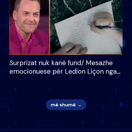
Surprizat nuk kanë fund/ Mesazhe
emocionuese për Ledion Liçon nga
nëna dhe fëmijët e tij, moderatori
nuk i mban dot lotët: Nuk meritoj…
më shumë →