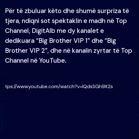
Për të zbuluar këto dhe shumë surpriza të
tjera, ndiqni sot spektaklin e madh në Top
Channel, DigitAlb me dy kanalet e
dedikuara “Big Brother VIP 1” dhe “Big
Brother VIP 2”, dhe në kanalin zyrtar të Top
Channel në YouTube.
https://www.youtube.com/watch?v=lQdsSGh9X2s