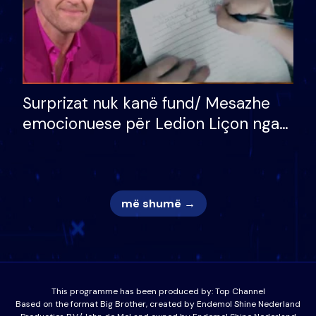
Surprizat nuk kanë fund/ Mesazhe
emocionuese për Ledion Liçon nga
nëna dhe fëmijët e tij, moderatori
nuk i mban dot lotët: Nuk meritoj…
më shumë →
This programme has been produced by:
Top Channel
Based on the format Big Brother, created by Endemol Shine Nederland