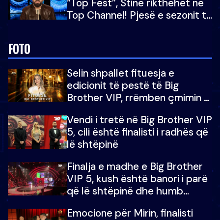
“Top Fest”, Stine rikthehet në
Top Channel! Pjesë e sezonit të
5-të të "Big Brother VIP"
FOTO
Selin shpallet fituesja e
edicionit të pestë të Big
Brother VIP, rrëmben çmimin e
madh prej 100 mijë eurosh
Vendi i tretë në Big Brother VIP
5, cili është finalisti i radhës që
lë shtëpinë
Finalja e madhe e Big Brother
VIP 5, kush është banori i parë
që lë shtëpinë dhe humb
mundësinë për të fituar
Emocione për Mirin, finalisti
çmimin e madh