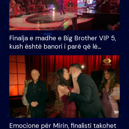
Finalja e madhe e Big Brother VIP 5,
kush është banori i parë që lë
shtëpinë dhe humb mundësinë për
të fituar çmimin e madh
Emocione për Mirin, finalisti takohet