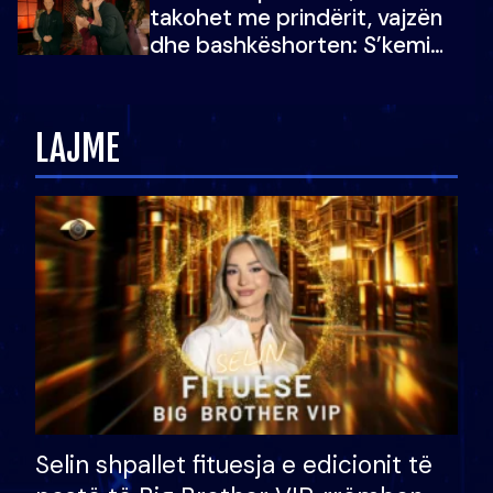
takohet me prindërit, vajzën
dhe bashkëshorten: S’kemi
ndonjë letër divorci apo jo?
LAJME
Selin shpallet fituesja e edicionit të