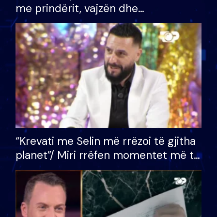
me prindërit, vajzën dhe
bashkëshorten: S’kemi ndonjë letër
divorci apo jo?
“Krevati me Selin më rrëzoi të gjitha
planet”/ Miri rrëfen momentet më të
bukura në shtëpinë e BB VIP: Do më
mungojë zilja e mëngjesit kur…