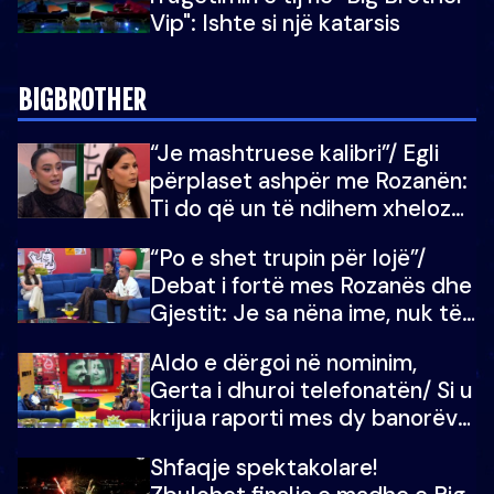
Vip": Ishte si një katarsis
BIGBROTHER
“Je mashtruese kalibri”/ Egli
përplaset ashpër me Rozanën:
Ti do që un të ndihem xheloze
për ty
“Po e shet trupin për lojë”/
Debat i fortë mes Rozanës dhe
Gjestit: Je sa nëna ime, nuk të
shoh me atë sy
Aldo e dërgoi në nominim,
Gerta i dhuroi telefonatën/ Si u
krijua raporti mes dy banorëve,
pas zgjedhjeve të tyre për
Shfaqje spektakolare!
njëri-tjetrin