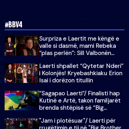
#BBV4
Surpriza e Laertit me këngë e
valle si dasmë, mami Rebeka
“plas perlën”: Sill Valbonën
këtu…dhe 100 të tjera
Laerti shpallet “Qytetar Nderi”
i Kolonjës! Kryebashkiaku Erion
Isai i dorëzon titullin
“Sagapao Laerti”/ Finalisti hap
Kutinë e Artë, takon familjarët
brenda shtëpisë së “Big
Brother Vip”
"Jam i plotësuar"/ Laerti për
rrugëtimin e tij në "Big Brother