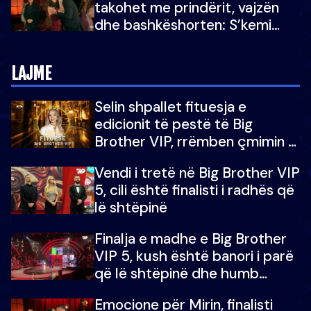
takohet me prindërit, vajzën
dhe bashkëshorten: S’kemi
ndonjë letër divorci apo jo?
LAJME
Selin shpallet fituesja e
edicionit të pestë të Big
Brother VIP, rrëmben çmimin e
madh prej 100 mijë eurosh
Vendi i tretë në Big Brother VIP
5, cili është finalisti i radhës që
lë shtëpinë
Finalja e madhe e Big Brother
VIP 5, kush është banori i parë
që lë shtëpinë dhe humb
mundësinë për të fituar
Emocione për Mirin, finalisti
çmimin e madh