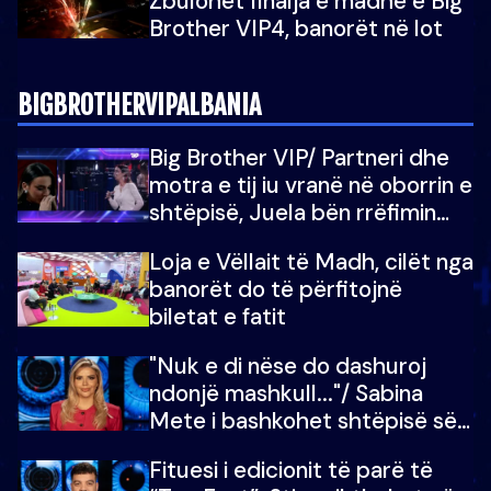
Zbulohet finalja e madhe e Big
Brother VIP4, banorët në lot
BIGBROTHERVIPALBANIA
Big Brother VIP/ Partneri dhe
motra e tij iu vranë në oborrin e
shtëpisë, Juela bën rrëfimin
tronditës: Nuk e doja më jetën,
Loja e Vëllait të Madh, cilët nga
do të martoheshim, por zemra
banorët do të përfitojnë
mu copëtua
biletat e fatit
"Nuk e di nëse do dashuroj
ndonjë mashkull..."/ Sabina
Mete i bashkohet shtëpisë së
“Big Brother VIP 5”: Ëmbëlsira
Fituesi i edicionit të parë të
për në fund!