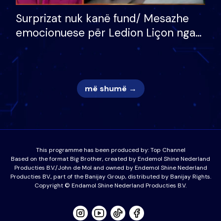
Surprizat nuk kanë fund/ Mesazhe
emocionuese për Ledion Liçon nga
nëna dhe fëmijët e tij, moderatori
nuk i mban dot lotët: Nuk meritoj…
më shumë →
This programme has been produced by:
Top Channel
Based on the format Big Brother, created by Endemol Shine Nederland
Producties B.V./John de Mol and owned by Endemol Shine Nederland
Producties BV., part of the Banijay Group, distributed by Banijay Rights.
Copyright © Endamol Shine Nederland Producties B.V.