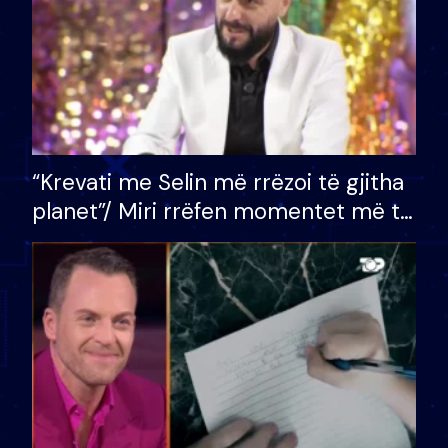
“Krevati me Selin më rrëzoi të gjitha
planet”/ Miri rrëfen momentet më të
bukura në shtëpinë e BB VIP: Do më
mungojë zilja e mëngjesit kur…