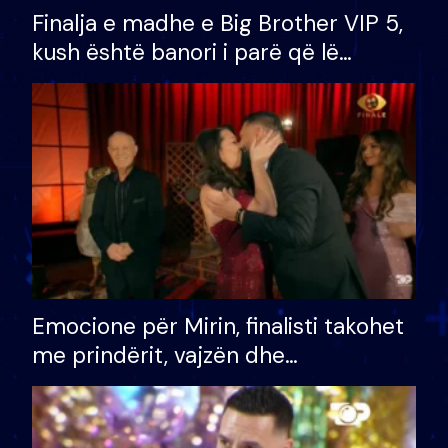
Finalja e madhe e Big Brother VIP 5,
kush është banori i parë që lë
shtëpinë dhe humb mundësinë për
të fituar çmimin e madh
Emocione për Mirin, finalisti takohet
me prindërit, vajzën dhe
bashkëshorten: S’kemi ndonjë letër
divorci apo jo?