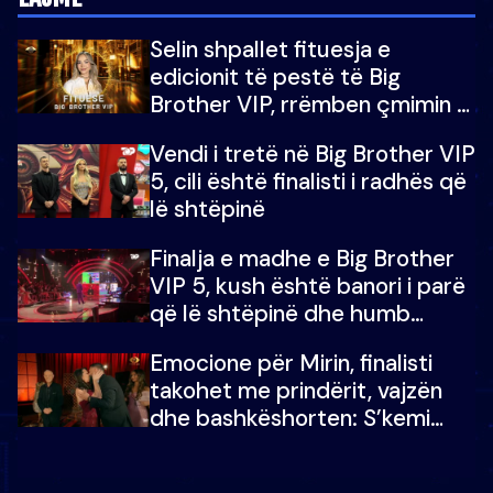
Selin shpallet fituesja e
edicionit të pestë të Big
Brother VIP, rrëmben çmimin e
madh prej 100 mijë eurosh
Vendi i tretë në Big Brother VIP
5, cili është finalisti i radhës që
lë shtëpinë
Finalja e madhe e Big Brother
VIP 5, kush është banori i parë
që lë shtëpinë dhe humb
mundësinë për të fituar
Emocione për Mirin, finalisti
çmimin e madh
takohet me prindërit, vajzën
dhe bashkëshorten: S’kemi
ndonjë letër divorci apo jo?