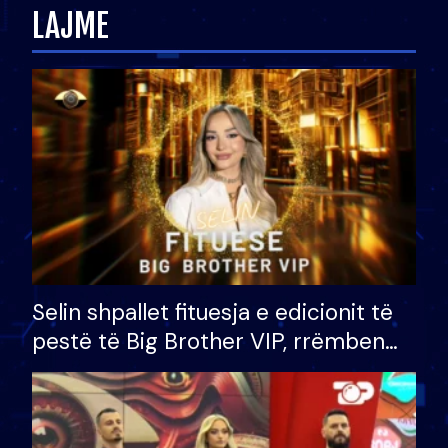
LAJME
Selin shpallet fituesja e edicionit të
pestë të Big Brother VIP, rrëmben
çmimin e madh prej 100 mijë eurosh