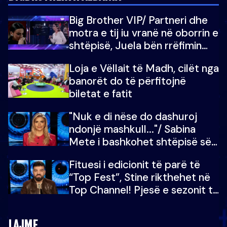
Big Brother VIP/ Partneri dhe
motra e tij iu vranë në oborrin e
shtëpisë, Juela bën rrëfimin
tronditës: Nuk e doja më jetën,
Loja e Vëllait të Madh, cilët nga
do të martoheshim, por zemra
banorët do të përfitojnë
mu copëtua
biletat e fatit
"Nuk e di nëse do dashuroj
ndonjë mashkull..."/ Sabina
Mete i bashkohet shtëpisë së
“Big Brother VIP 5”: Ëmbëlsira
Fituesi i edicionit të parë të
për në fund!
“Top Fest”, Stine rikthehet në
Top Channel! Pjesë e sezonit të
5-të të "Big Brother VIP"
LAJME