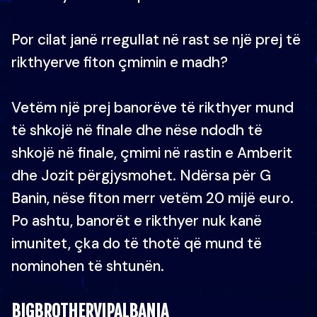
Por cilat janë rregullat në rast se një prej të
rikthyerve fiton çmimin e madh?
Vetëm një prej banorëve të rikthyer mund
të shkojë në finale dhe nëse ndodh të
shkojë në finale, çmimi në rastin e Amberit
dhe Jozit përgjysmohet. Ndërsa për G
Banin, nëse fiton merr vetëm 20 mijë euro.
Po ashtu, banorët e rikthyer nuk kanë
imunitet, çka do të thotë që mund të
nominohen të shtunën.
BIGBROTHERVIPALBANIA