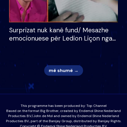
Surprizat nuk kanë fund/ Mesazhe
emocionuese për Ledion Liçon nga
nëna dhe fëmijët e tij, moderatori
nuk i mban dot lotët: Nuk meritoj…
më shumë →
This programme has been produced by:
Top Channel
Based on the format Big Brother, created by Endemol Shine Nederland
Producties B.V./John de Mol and owned by Endemol Shine Nederland
Producties BV., part of the Banijay Group, distributed by Banijay Rights.
Copyright © Endamol Shine Nederland Producties B.V.