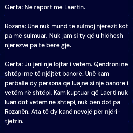
Gerta: Në raport me Laertin.
Rozana: Unë nuk mund të sulmoj njerëzit kot
pa më sulmuar. Nuk jam si ty që u hidhesh
njerëzve pa të bërë gjë.
Gerta: Ju jeni një lojtar i vetëm. Qëndroni në
shtëpi me të njëjtët banorë. Unë kam
përballë dy persona që luajnë si një banorë i
vetëm në shtëpi. Kam kuptuar që Laerti nuk
luan dot vetëm në shtëpi, nuk bën dot pa
Rozanën. Ata të dy kanë nevojë për njëri-
tjetrin.