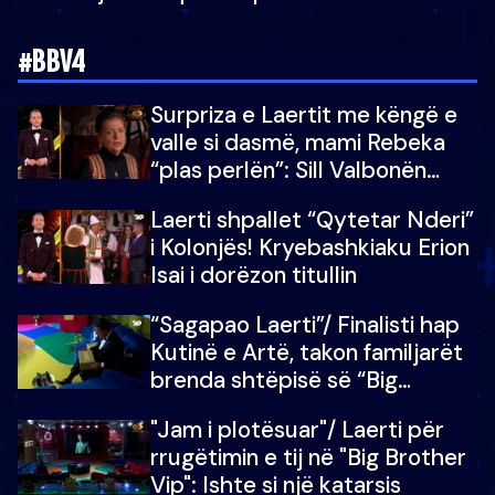
#BBV4
Surpriza e Laertit me këngë e
valle si dasmë, mami Rebeka
“plas perlën”: Sill Valbonën
këtu…dhe 100 të tjera
Laerti shpallet “Qytetar Nderi”
i Kolonjës! Kryebashkiaku Erion
Isai i dorëzon titullin
“Sagapao Laerti”/ Finalisti hap
Kutinë e Artë, takon familjarët
brenda shtëpisë së “Big
Brother Vip”
"Jam i plotësuar"/ Laerti për
rrugëtimin e tij në "Big Brother
Vip": Ishte si një katarsis