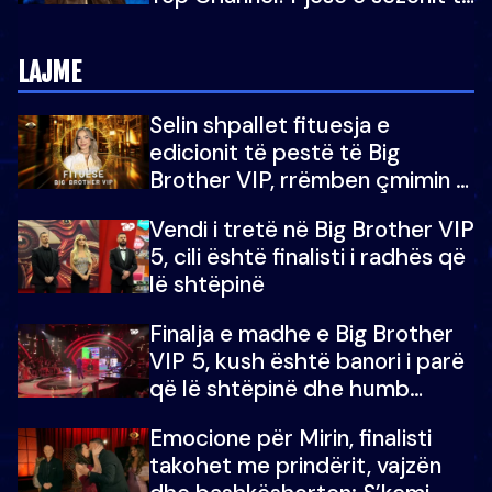
5-të të "Big Brother VIP"
LAJME
Selin shpallet fituesja e
edicionit të pestë të Big
Brother VIP, rrëmben çmimin e
madh prej 100 mijë eurosh
Vendi i tretë në Big Brother VIP
5, cili është finalisti i radhës që
lë shtëpinë
Finalja e madhe e Big Brother
VIP 5, kush është banori i parë
që lë shtëpinë dhe humb
mundësinë për të fituar
Emocione për Mirin, finalisti
çmimin e madh
takohet me prindërit, vajzën