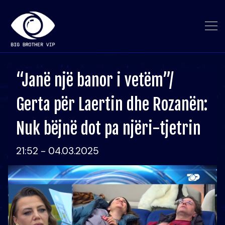
“Janë një banor i vetëm”/
Gerta për Laertin dhe Rozanën:
Nuk bëjnë dot pa njëri-tjetrin
21:52 - 04.03.2025