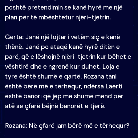
poshtë pretendimin se kanë hyrë me një
plan për të mbështetur njëri-tjetrin.
Gerta: Janë një lojtar i vetëm siç e kanë
thënë. Janë po ataqë kanë hyrë ditën e
parë, që e lëshojnë njëri-tjetrin kur bëhet e
vështirë dhe e ngrenë kur duhet. Loja e
tyre është shumë e qartë. Rozana tani
është bërë më e tërhequr, ndërsa Laerti
është banori që jep më shumë mend për
atë se çfarë bëjnë banorët e tjerë.
Rozana: Në çfarë jam bërë më e tërhequr?