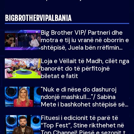
BIGBROTHERVIPALBANIA
Big Brother VIP/ Partneri dhe
motra e tij iu vranë në oborrin e
shtëpisë, Juela bën rrëfimin
tronditës: Nuk e doja më jetën,
Loja e Vëllait të Madh, cilët nga
do të martoheshim, por zemra
banorët do të përfitojnë
mu copëtua
biletat e fatit
"Nuk e di nëse do dashuroj
ndonjë mashkull..."/ Sabina
Mete i bashkohet shtëpisë së
“Big Brother VIP 5”: Ëmbëlsira
Fituesi i edicionit të parë të
për në fund!
“Top Fest”, Stine rikthehet në
Top Channel! Pjesë e sezonit të