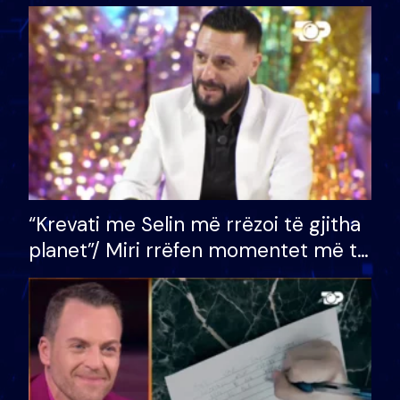
bashkëshorten: S’kemi ndonjë letër
divorci apo jo?
“Krevati me Selin më rrëzoi të gjitha
planet”/ Miri rrëfen momentet më të
bukura në shtëpinë e BB VIP: Do më
mungojë zilja e mëngjesit kur…