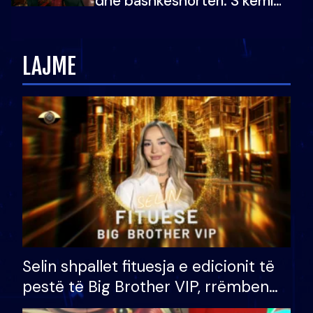
dhe bashkëshorten: S’kemi
ndonjë letër divorci apo jo?
LAJME
Selin shpallet fituesja e edicionit të
pestë të Big Brother VIP, rrëmben
çmimin e madh prej 100 mijë eurosh