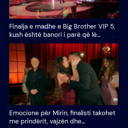
Finalja e madhe e Big Brother VIP 5,
kush është banori i parë që lë
shtëpinë dhe humb mundësinë për
të fituar çmimin e madh
Emocione për Mirin, finalisti takohet
me prindërit, vajzën dhe