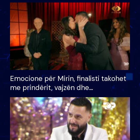
shtëpinë dhe humb mundësinë për
të fituar çmimin e madh
Emocione për Mirin, finalisti takohet
me prindërit, vajzën dhe
bashkëshorten: S’kemi ndonjë letër
divorci apo jo?