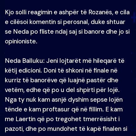
Kjo solli reagimin e ashpër të Rozanës, e cila
e cilësoi komentin si perosnal, duke shtuar
se Neda po fliste ndaj saj si banore dhe jo si
opinioniste.
Neda Balluku: Jeni lojtarët më hileqarë të
këtij edicioni. Doni të shkoni në finale në
kurriz të banorëve që luajnë pastër dhe
vetëm, edhe që po u del shpirti për lojë.
Nga ty nuk kam asnjë dyshim sepse lojën
tënde e kam proftasur që në fillim. E kam
me Laertin që po tregohet tmerrësisht i
pazoti, dhe po mundohet të kapë finalen si