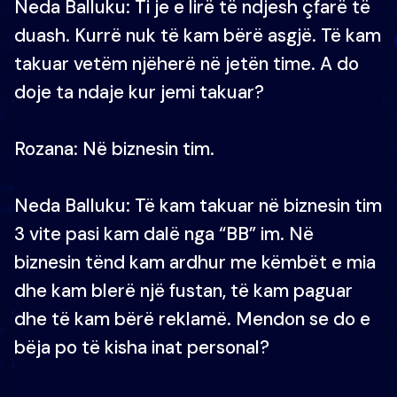
Neda Balluku: Ti je e lirë të ndjesh çfarë të
duash. Kurrë nuk të kam bërë asgjë. Të kam
takuar vetëm njëherë në jetën time. A do
doje ta ndaje kur jemi takuar?
Rozana: Në biznesin tim.
Neda Balluku: Të kam takuar në biznesin tim
3 vite pasi kam dalë nga “BB” im. Në
biznesin tënd kam ardhur me këmbët e mia
dhe kam blerë një fustan, të kam paguar
dhe të kam bërë reklamë. Mendon se do e
bëja po të kisha inat personal?