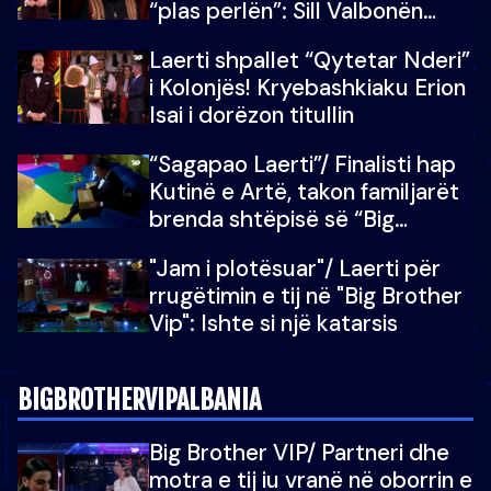
“plas perlën”: Sill Valbonën
këtu…dhe 100 të tjera
Laerti shpallet “Qytetar Nderi”
i Kolonjës! Kryebashkiaku Erion
Isai i dorëzon titullin
“Sagapao Laerti”/ Finalisti hap
Kutinë e Artë, takon familjarët
brenda shtëpisë së “Big
Brother Vip”
"Jam i plotësuar"/ Laerti për
rrugëtimin e tij në "Big Brother
Vip": Ishte si një katarsis
BIGBROTHERVIPALBANIA
Big Brother VIP/ Partneri dhe
motra e tij iu vranë në oborrin e