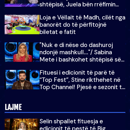
shtëpisë, Juela bën rrëfimin
tronditës: Nuk e doja më jetën,
Loja e Vëllait të Madh, cilët nga
do të martoheshim, por zemra
banorët do të përfitojnë
mu copëtua
biletat e fatit
"Nuk e di nëse do dashuroj
ndonjë mashkull..."/ Sabina
Mete i bashkohet shtëpisë së
“Big Brother VIP 5”: Ëmbëlsira
Fituesi i edicionit të parë të
për në fund!
“Top Fest”, Stine rikthehet në
Top Channel! Pjesë e sezonit të
5-të të "Big Brother VIP"
LAJME
Selin shpallet fituesja e
edicionit të pestë të Big