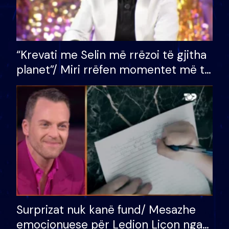
“Krevati me Selin më rrëzoi të gjitha
planet”/ Miri rrëfen momentet më të
bukura në shtëpinë e BB VIP: Do më
mungojë zilja e mëngjesit kur…
Surprizat nuk kanë fund/ Mesazhe
emocionuese për Ledion Liçon nga