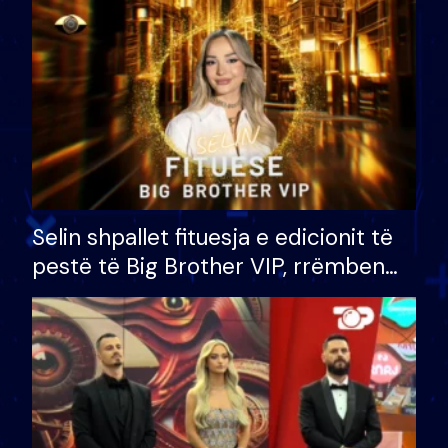
Selin shpallet fituesja e edicionit të
pestë të Big Brother VIP, rrëmben
çmimin e madh prej 100 mijë eurosh