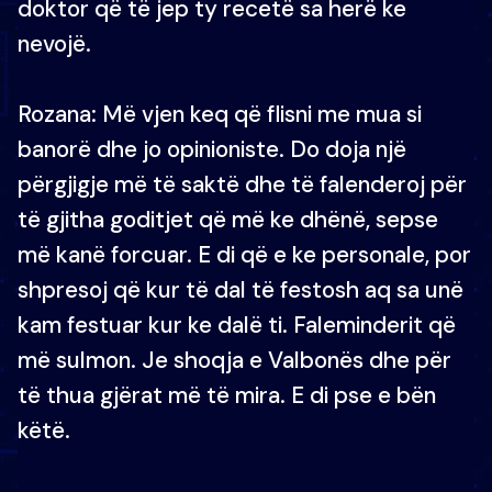
doktor që të jep ty recetë sa herë ke
nevojë.
Rozana: Më vjen keq që flisni me mua si
banorë dhe jo opinioniste. Do doja një
përgjigje më të saktë dhe të falenderoj për
të gjitha goditjet që më ke dhënë, sepse
më kanë forcuar. E di që e ke personale, por
shpresoj që kur të dal të festosh aq sa unë
kam festuar kur ke dalë ti. Faleminderit që
më sulmon. Je shoqja e Valbonës dhe për
të thua gjërat më të mira. E di pse e bën
këtë.