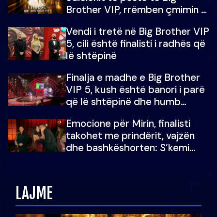
Brother VIP, rrëmben çmimin e
madh prej 100 mijë eurosh
Vendi i tretë në Big Brother VIP
5, cili është finalisti i radhës që
lë shtëpinë
Finalja e madhe e Big Brother
VIP 5, kush është banori i parë
që lë shtëpinë dhe humb
mundësinë për të fituar
Emocione për Mirin, finalisti
çmimin e madh
takohet me prindërit, vajzën
dhe bashkëshorten: S’kemi
ndonjë letër divorci apo jo?
LAJME