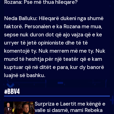
Rozana: Pse më thua hileqare?
Neda Balluku: Hileqarë dukeni nga shumë
faktorë. Personalen e ka Rozana me mua,
sepse nuk duron dot që ajo vajza që e ke
urryer të jetë opinioniste dhe të të
komentojë ty. Nuk merrem më me ty. Nuk
mund të heshtja për një teatër që e kam
kuptuar që në ditët e para, kur dy banorë
luajnë së bashku.
#BBV4
Surpriza e Laertit me këngë e
valle si dasmë, mami Rebeka