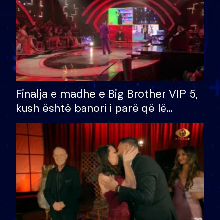
Finalja e madhe e Big Brother VIP 5,
kush është banori i parë që lë
shtëpinë dhe humb mundësinë për
të fituar çmimin e madh