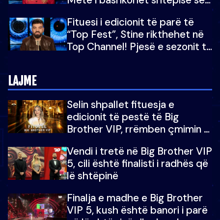
“Big Brother VIP 5”: Ëmbëlsira
Fituesi i edicionit të parë të
për në fund!
“Top Fest”, Stine rikthehet në
Top Channel! Pjesë e sezonit të
5-të të "Big Brother VIP"
LAJME
Selin shpallet fituesja e
edicionit të pestë të Big
Brother VIP, rrëmben çmimin e
madh prej 100 mijë eurosh
Vendi i tretë në Big Brother VIP
5, cili është finalisti i radhës që
lë shtëpinë
Finalja e madhe e Big Brother
VIP 5, kush është banori i parë