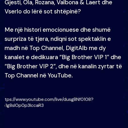
Gjesti, Ola, Rozana, Valbona & Laert dhe
Vserlo do lërë sot shtëpinë?
Me një histori emocionuese dhe shumë
surpriza të tjera, ndiqni sot spektaklin e
madh në Top Channel, DigitAlb me dy
kanalet e dedikuara “Big Brother VIP 1” dhe
“Big Brother VIP 2”, dhe në kanalin zyrtar të
Top Channel në YouTube.
https://www.youtube.com/live/dusgBNf0108?
si=1g8sIOp0p3IccaR3