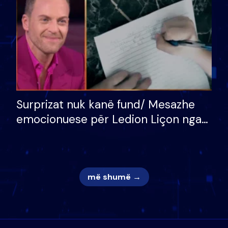
Surprizat nuk kanë fund/ Mesazhe
emocionuese për Ledion Liçon nga
nëna dhe fëmijët e tij, moderatori
nuk i mban dot lotët: Nuk meritoj…
më shumë →