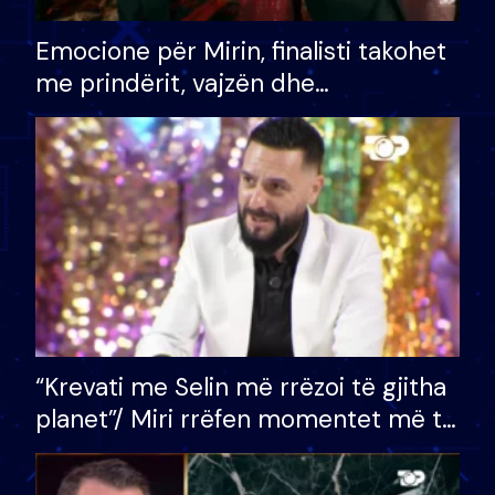
Emocione për Mirin, finalisti takohet
me prindërit, vajzën dhe
bashkëshorten: S’kemi ndonjë letër
divorci apo jo?
“Krevati me Selin më rrëzoi të gjitha
planet”/ Miri rrëfen momentet më të
bukura në shtëpinë e BB VIP: Do më
mungojë zilja e mëngjesit kur…