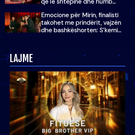
që lë shtëpinë dhe humb
mundësinë për të fituar
Emocione për Mirin, finalisti
çmimin e madh
takohet me prindërit, vajzën
dhe bashkëshorten: S’kemi
ndonjë letër divorci apo jo?
LAJME