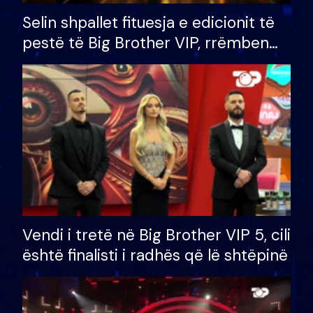
Selin shpallet fituesja e edicionit të
pestë të Big Brother VIP, rrëmben
çmimin e madh prej 100 mijë eurosh
Vendi i tretë në Big Brother VIP 5, cili
është finalisti i radhës që lë shtëpinë