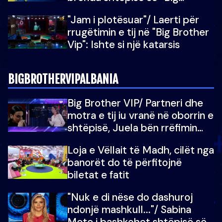
Brother Vip”
"Jam i plotësuar"/ Laerti për
rrugëtimin e tij në "Big Brother
Vip": Ishte si një katarsis
BIGBROTHERVIPALBANIA
Big Brother VIP/ Partneri dhe
motra e tij iu vranë në oborrin e
shtëpisë, Juela bën rrëfimin
tronditës: Nuk e doja më jetën,
Loja e Vëllait të Madh, cilët nga
do të martoheshim, por zemra
banorët do të përfitojnë
mu copëtua
biletat e fatit
"Nuk e di nëse do dashuroj
ndonjë mashkull..."/ Sabina
Mete i bashkohet shtëpisë së