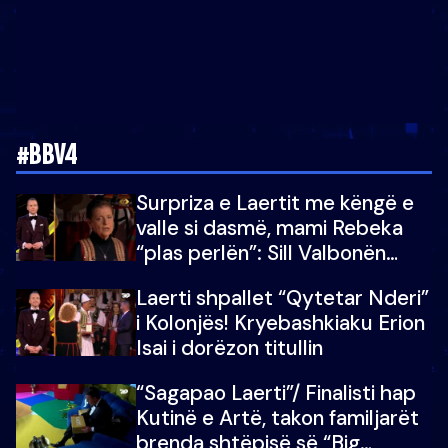
#BBV4
Surpriza e Laertit me këngë e
valle si dasmë, mami Rebeka
“plas perlën”: Sill Valbonën
këtu…dhe 100 të tjera
Laerti shpallet “Qytetar Nderi”
i Kolonjës! Kryebashkiaku Erion
Isai i dorëzon titullin
“Sagapao Laerti”/ Finalisti hap
Kutinë e Artë, takon familjarët
brenda shtëpisë së “Big