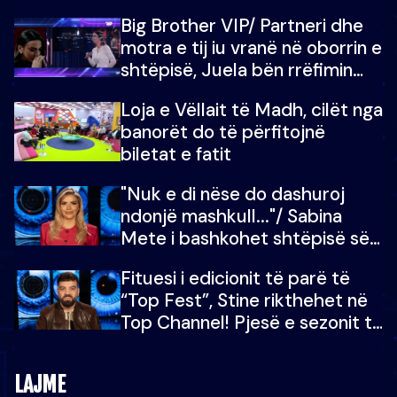
Big Brother VIP/ Partneri dhe
motra e tij iu vranë në oborrin e
shtëpisë, Juela bën rrëfimin
tronditës: Nuk e doja më jetën,
Loja e Vëllait të Madh, cilët nga
do të martoheshim, por zemra
banorët do të përfitojnë
mu copëtua
biletat e fatit
"Nuk e di nëse do dashuroj
ndonjë mashkull..."/ Sabina
Mete i bashkohet shtëpisë së
“Big Brother VIP 5”: Ëmbëlsira
Fituesi i edicionit të parë të
për në fund!
“Top Fest”, Stine rikthehet në
Top Channel! Pjesë e sezonit të
5-të të "Big Brother VIP"
LAJME