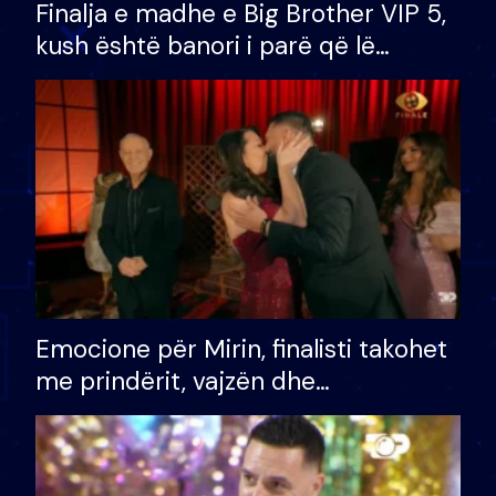
Finalja e madhe e Big Brother VIP 5,
kush është banori i parë që lë
shtëpinë dhe humb mundësinë për
të fituar çmimin e madh
Emocione për Mirin, finalisti takohet
me prindërit, vajzën dhe
bashkëshorten: S’kemi ndonjë letër
divorci apo jo?