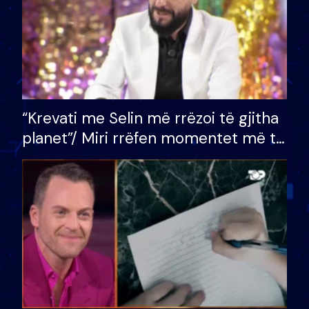
“Krevati me Selin më rrëzoi të gjitha
planet”/ Miri rrëfen momentet më të
bukura në shtëpinë e BB VIP: Do më
mungojë zilja e mëngjesit kur…