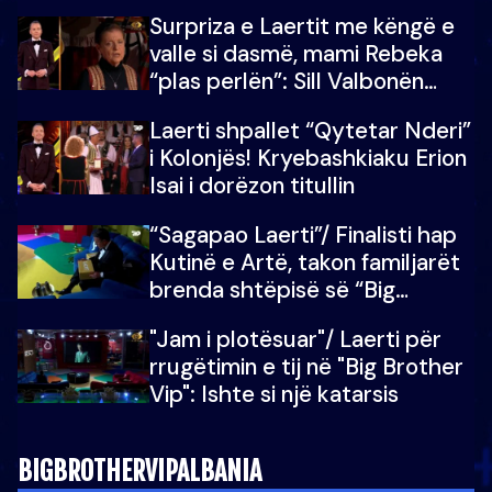
Surpriza e Laertit me këngë e
valle si dasmë, mami Rebeka
“plas perlën”: Sill Valbonën
këtu…dhe 100 të tjera
Laerti shpallet “Qytetar Nderi”
i Kolonjës! Kryebashkiaku Erion
Isai i dorëzon titullin
“Sagapao Laerti”/ Finalisti hap
Kutinë e Artë, takon familjarët
brenda shtëpisë së “Big
Brother Vip”
"Jam i plotësuar"/ Laerti për
rrugëtimin e tij në "Big Brother
Vip": Ishte si një katarsis
BIGBROTHERVIPALBANIA