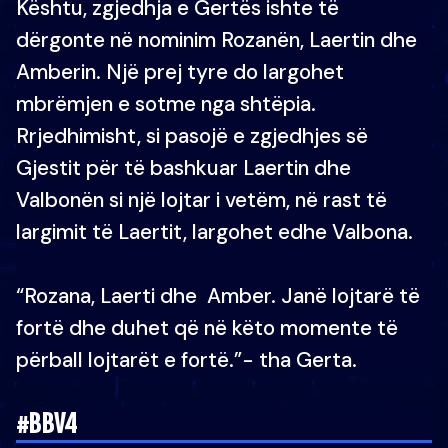
Kështu, zgjedhja e Gertës ishte të
dërgonte në nominim Rozanën, Laertin dhe
Amberin. Një prej tyre do largohet
mbrëmjen e sotme nga shtëpia.
Rrjedhimisht, si pasojë e zgjedhjes së
Gjestit për të bashkuar Laertin dhe
Valbonën si një lojtar i vetëm, në rast të
largimit të Laertit, largohet edhe Valbona.
“Rozana, Laerti dhe Amber. Janë lojtarë të
fortë dhe duhet që në këto momente të
përball lojtarët e fortë.”- tha Gerta.
#BBV4