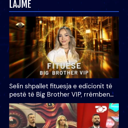
LAJME
Selin shpallet fituesja e edicionit të
pestë të Big Brother VIP, rrëmben
çmimin e madh prej 100 mijë eurosh