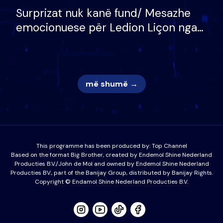
Surprizat nuk kanë fund/ Mesazhe
emocionuese për Ledion Liçon nga
nëna dhe fëmijët e tij, moderatori
nuk i mban dot lotët: Nuk meritoj…
më shumë →
This programme has been produced by:
Top Channel
Based on the format Big Brother, created by Endemol Shine Nederland
Producties B.V./John de Mol and owned by Endemol Shine Nederland
Producties BV., part of the Banijay Group, distributed by Banijay Rights.
Copyright © Endamol Shine Nederland Producties B.V.