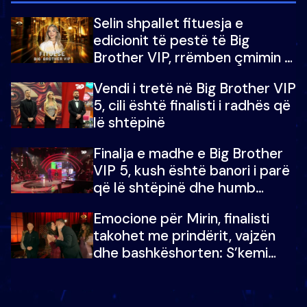
Selin shpallet fituesja e
edicionit të pestë të Big
Brother VIP, rrëmben çmimin e
madh prej 100 mijë eurosh
Vendi i tretë në Big Brother VIP
5, cili është finalisti i radhës që
lë shtëpinë
Finalja e madhe e Big Brother
VIP 5, kush është banori i parë
që lë shtëpinë dhe humb
mundësinë për të fituar
Emocione për Mirin, finalisti
çmimin e madh
takohet me prindërit, vajzën
dhe bashkëshorten: S’kemi
ndonjë letër divorci apo jo?