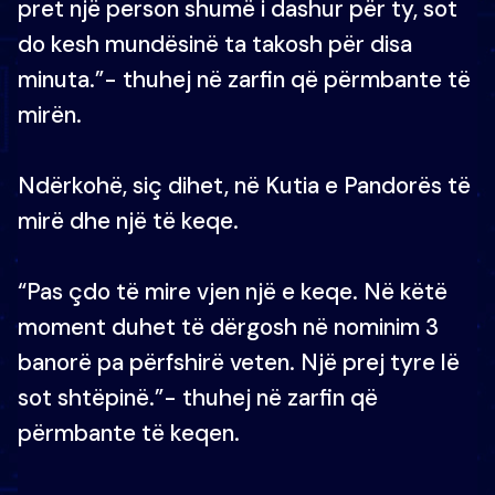
pret një person shumë i dashur për ty, sot
do kesh mundësinë ta takosh për disa
minuta.”- thuhej në zarfin që përmbante të
mirën.
Ndërkohë, siç dihet, në Kutia e Pandorës të
mirë dhe një të keqe.
“Pas çdo të mire vjen një e keqe. Në këtë
moment duhet të dërgosh në nominim 3
banorë pa përfshirë veten. Një prej tyre lë
sot shtëpinë.”- thuhej në zarfin që
përmbante të keqen.