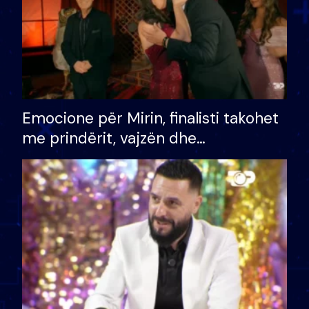
Emocione për Mirin, finalisti takohet
me prindërit, vajzën dhe
bashkëshorten: S’kemi ndonjë letër
divorci apo jo?