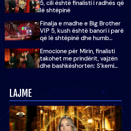
5, cili është finalisti i radhës që
lë shtëpinë
Finalja e madhe e Big Brother
VIP 5, kush është banori i parë
që lë shtëpinë dhe humb
mundësinë për të fituar
Emocione për Mirin, finalisti
çmimin e madh
takohet me prindërit, vajzën
dhe bashkëshorten: S’kemi
ndonjë letër divorci apo jo?
LAJME