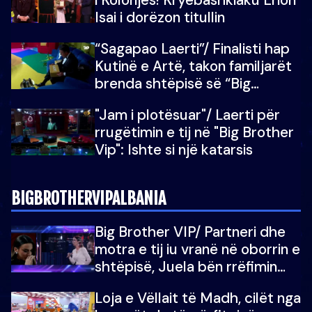
Isai i dorëzon titullin
“Sagapao Laerti”/ Finalisti hap
Kutinë e Artë, takon familjarët
brenda shtëpisë së “Big
Brother Vip”
"Jam i plotësuar"/ Laerti për
rrugëtimin e tij në "Big Brother
Vip": Ishte si një katarsis
BIGBROTHERVIPALBANIA
Big Brother VIP/ Partneri dhe
motra e tij iu vranë në oborrin e
shtëpisë, Juela bën rrëfimin
tronditës: Nuk e doja më jetën,
Loja e Vëllait të Madh, cilët nga
do të martoheshim, por zemra