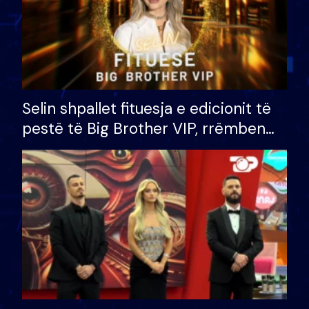
Selin shpallet fituesja e edicionit të
pestë të Big Brother VIP, rrëmben
çmimin e madh prej 100 mijë eurosh