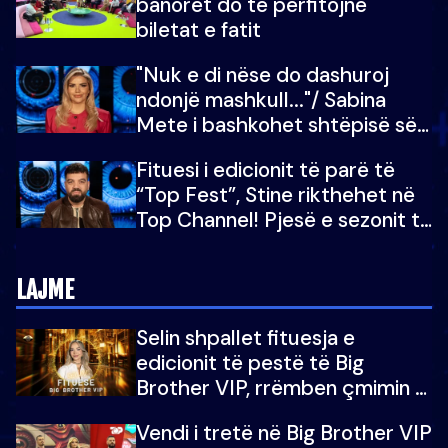
banorët do të përfitojnë
mu copëtua
biletat e fatit
"Nuk e di nëse do dashuroj
ndonjë mashkull..."/ Sabina
Mete i bashkohet shtëpisë së
“Big Brother VIP 5”: Ëmbëlsira
Fituesi i edicionit të parë të
për në fund!
“Top Fest”, Stine rikthehet në
Top Channel! Pjesë e sezonit të
5-të të "Big Brother VIP"
LAJME
Selin shpallet fituesja e
edicionit të pestë të Big
Brother VIP, rrëmben çmimin e
madh prej 100 mijë eurosh
Vendi i tretë në Big Brother VIP