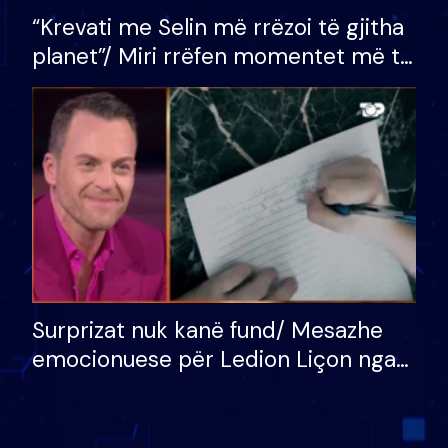
“Krevati me Selin më rrëzoi të gjitha
planet”/ Miri rrëfen momentet më të
bukura në shtëpinë e BB VIP: Do më
mungojë zilja e mëngjesit kur…
Surprizat nuk kanë fund/ Mesazhe
emocionuese për Ledion Liçon nga
nëna dhe fëmijët e tij, moderatori
nuk i mban dot lotët: Nuk meritoj…