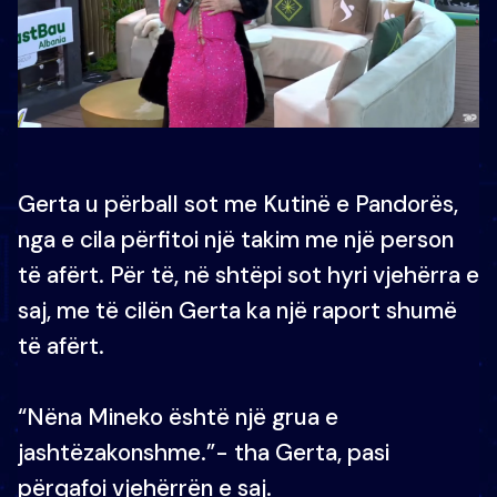
Gerta u përball sot me Kutinë e Pandorës,
nga e cila përfitoi një takim me një person
të afërt. Për të, në shtëpi sot hyri vjehërra e
saj, me të cilën Gerta ka një raport shumë
të afërt.
“Nëna Mineko është një grua e
jashtëzakonshme.”- tha Gerta, pasi
përqafoi vjehërrën e saj.