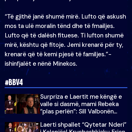
“Të gjithë janë shumë mirë. Lufto që askush
mos ta ulë moralin tënd dhe të fmailjes.
Lufto që të dalësh fituese. Ti lufton shumë
mirë, kështu që fitoje. Jemi krenarë për ty,
krenarë që të kemi pjesë të familjes.”-
ishinfjalët e nënë Minekos.
#BBV4
Surpriza e Laertit me këngë e
valle si dasmë, mami Rebeka
“plas perlën”: Sill Valbonën
këtu…dhe 100 të tjera
Laerti shpallet “Qytetar Nderi”
i Kolonjës! Kryebashkiaku Erion