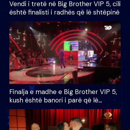
Vendi i tretë në Big Brother VIP 5, cili
është finalisti i radhës që lë shtëpinë
Finalja e madhe e Big Brother VIP 5,
kush është banori i parë që lë
shtëpinë dhe humb mundësinë për
të fituar çmimin e madh