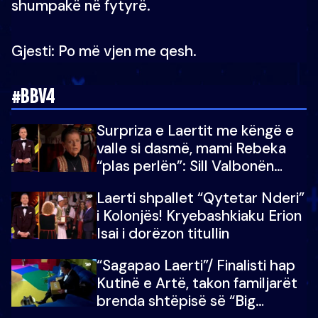
shumpakë në fytyrë.
Gjesti: Po më vjen me qesh.
#BBV4
Surpriza e Laertit me këngë e
valle si dasmë, mami Rebeka
“plas perlën”: Sill Valbonën
këtu…dhe 100 të tjera
Laerti shpallet “Qytetar Nderi”
i Kolonjës! Kryebashkiaku Erion
Isai i dorëzon titullin
“Sagapao Laerti”/ Finalisti hap
Kutinë e Artë, takon familjarët
brenda shtëpisë së “Big