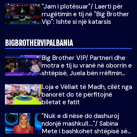
Brother Vip”
"Jam i plotësuar"/ Laerti për
rrugëtimin e tij në "Big Brother
Vip": Ishte si një katarsis
BIGBROTHERVIPALBANIA
Big Brother VIP/ Partneri dhe
motra e tij iu vranë në oborrin e
shtëpisë, Juela bën rrëfimin
tronditës: Nuk e doja më jetën,
Loja e Vëllait të Madh, cilët nga
do të martoheshim, por zemra
banorët do të përfitojnë
mu copëtua
biletat e fatit
"Nuk e di nëse do dashuroj
ndonjë mashkull..."/ Sabina
Mete i bashkohet shtëpisë së