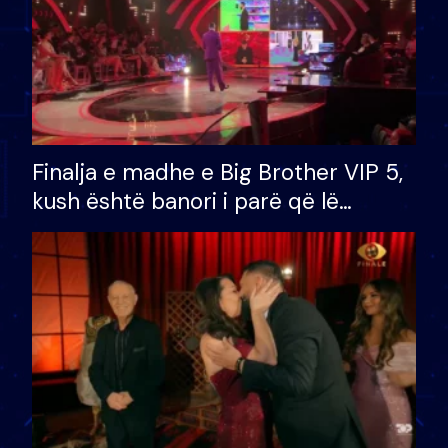
Finalja e madhe e Big Brother VIP 5,
kush është banori i parë që lë
shtëpinë dhe humb mundësinë për
të fituar çmimin e madh