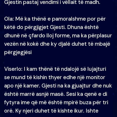
Gjestin pastaj vendimi i vëllait të madh.
Ola: Më ka thënë e pamoralshme por për
këtë do përgjigjet Gjesti. Dhuna është
dhunë në çfardo lloj forme, ma ka përplasur
vezën në kokë dhe ky djalë duhet të mbajë
përgjegjësi
Viserlo: I kam thënë të ndalojë së lujajturi
se mund të kishin thyer edhe një monitor
apo një kamer. Gjesti na ka gjuajtur dhe nuk
është marrë asnjë masë. Sesi ka qenë e di
fytyra ime që më është mpirë buza për tri
orë. Ky njeri duhet të kishte ikur. Ishte