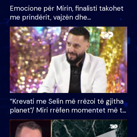
Emocione për Mirin, finalisti takohet
me prindërit, vajzën dhe
bashkëshorten: S’kemi ndonjë letër
divorci apo jo?
“Krevati me Selin më rrëzoi të gjitha
planet”/ Miri rrëfen momentet më të
bukura në shtëpinë e BB VIP: Do më
mungojë zilja e mëngjesit kur…