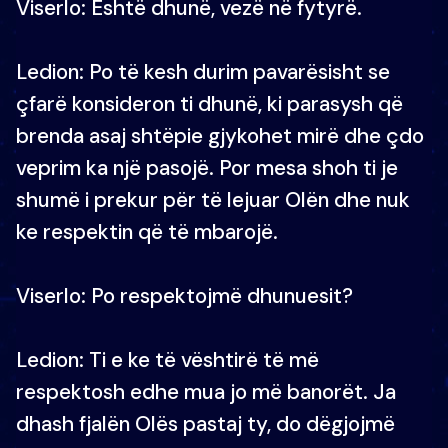
Viserlo: Është dhunë, vezë në fytyrë.
Ledion: Po të kesh durim pavarësisht se
çfarë konsideron ti dhunë, ki parasysh që
brenda asaj shtëpie gjykohet mirë dhe çdo
veprim ka një pasojë. Por mesa shoh ti je
shumë i prekur për të lejuar Olën dhe nuk
ke respektin që të mbarojë.
Viserlo: Po respektojmë dhunuesit?
Ledion: Ti e ke të vështirë të më
respektosh edhe mua jo më banorët. Ja
dhash fjalën Olës pastaj ty, do dëgjojmë