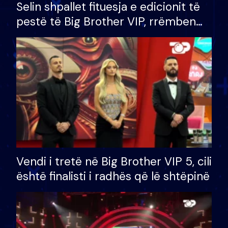
Selin shpallet fituesja e edicionit të
pestë të Big Brother VIP, rrëmben
çmimin e madh prej 100 mijë eurosh
Vendi i tretë në Big Brother VIP 5, cili
është finalisti i radhës që lë shtëpinë