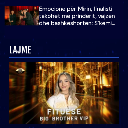
mundësinë për të fituar
Emocione për Mirin, finalisti
çmimin e madh
takohet me prindërit, vajzën
dhe bashkëshorten: S’kemi
ndonjë letër divorci apo jo?
LAJME