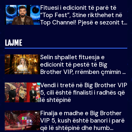
“Big Brother VIP 5”: Ëmbëlsira
Fituesi i edicionit të parë të
për në fund!
“Top Fest”, Stine rikthehet në
Top Channel! Pjesë e sezonit të
5-të të "Big Brother VIP"
LAJME
Selin shpallet fituesja e
edicionit të pestë të Big
Brother VIP, rrëmben çmimin e
madh prej 100 mijë eurosh
Vendi i tretë në Big Brother VIP
5, cili është finalisti i radhës që
lë shtëpinë
Finalja e madhe e Big Brother
VIP 5, kush është banori i parë
që lë shtëpinë dhe humb