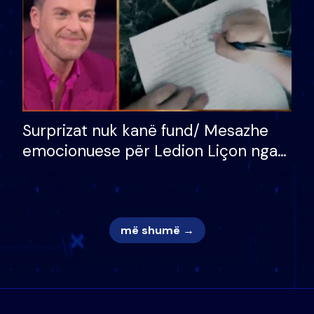
Surprizat nuk kanë fund/ Mesazhe
emocionuese për Ledion Liçon nga
nëna dhe fëmijët e tij, moderatori
nuk i mban dot lotët: Nuk meritoj…
më shumë →