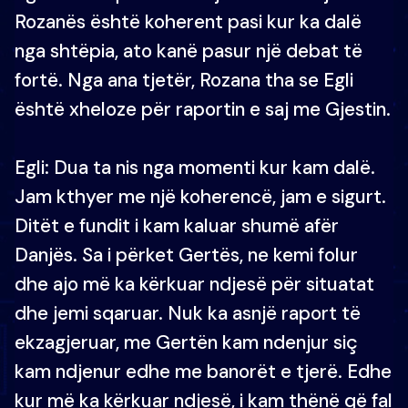
Rozanës është koherent pasi kur ka dalë
nga shtëpia, ato kanë pasur një debat të
fortë. Nga ana tjetër, Rozana tha se Egli
është xheloze për raportin e saj me Gjestin.
Egli: Dua ta nis nga momenti kur kam dalë.
Jam kthyer me një koherencë, jam e sigurt.
Ditët e fundit i kam kaluar shumë afër
Danjës. Sa i përket Gertës, ne kemi folur
dhe ajo më ka kërkuar ndjesë për situatat
dhe jemi sqaruar. Nuk ka asnjë raport të
ekzagjeruar, me Gertën kam ndenjur siç
kam ndjenur edhe me banorët e tjerë. Edhe
kur më ka kërkuar ndjesë, i kam thënë që fal