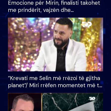
Emocione për Mirin, finalisti takohet
me prindërit, vajzën dhe
bashkëshorten: S’kemi ndonjë letër
divorci apo jo?
“Krevati me Selin më rrëzoi të gjitha
planet”/ Miri rrëfen momentet më të
bukura në shtëpinë e BB VIP: Do më
mungojë zilja e mëngjesit kur…