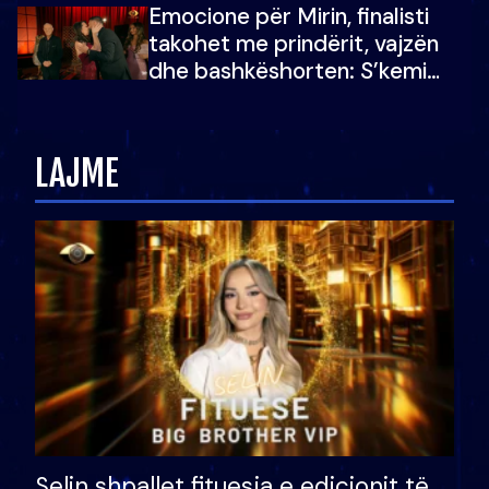
Emocione për Mirin, finalisti
çmimin e madh
takohet me prindërit, vajzën
dhe bashkëshorten: S’kemi
ndonjë letër divorci apo jo?
LAJME
Selin shpallet fituesja e edicionit të