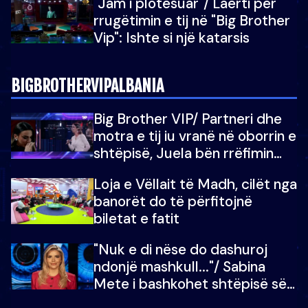
"Jam i plotësuar"/ Laerti për
rrugëtimin e tij në "Big Brother
Vip": Ishte si një katarsis
BIGBROTHERVIPALBANIA
Big Brother VIP/ Partneri dhe
motra e tij iu vranë në oborrin e
shtëpisë, Juela bën rrëfimin
tronditës: Nuk e doja më jetën,
Loja e Vëllait të Madh, cilët nga
do të martoheshim, por zemra
banorët do të përfitojnë
mu copëtua
biletat e fatit
"Nuk e di nëse do dashuroj
ndonjë mashkull..."/ Sabina
Mete i bashkohet shtëpisë së
“Big Brother VIP 5”: Ëmbëlsira