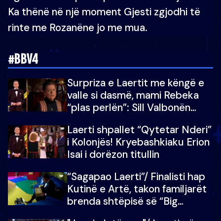
Ka thënë në një moment Gjesti zgjodhi të
rinte me Rozanëne jo me mua.
#BBV4
Surpriza e Laertit me këngë e
valle si dasmë, mami Rebeka
“plas perlën”: Sill Valbonën
këtu…dhe 100 të tjera
Laerti shpallet “Qytetar Nderi”
i Kolonjës! Kryebashkiaku Erion
Isai i dorëzon titullin
“Sagapao Laerti”/ Finalisti hap
Kutinë e Artë, takon familjarët
brenda shtëpisë së “Big
Brother Vip”