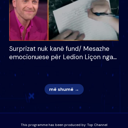
Surprizat nuk kanë fund/ Mesazhe
emocionuese për Ledion Liçon nga
nëna dhe fëmijët e tij, moderatori
nuk i mban dot lotët: Nuk meritoj…
më shumë →
This programme has been produced by:
Top Channel