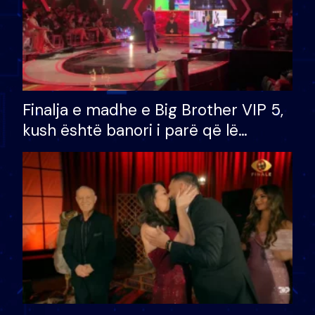
Finalja e madhe e Big Brother VIP 5,
kush është banori i parë që lë
shtëpinë dhe humb mundësinë për
të fituar çmimin e madh