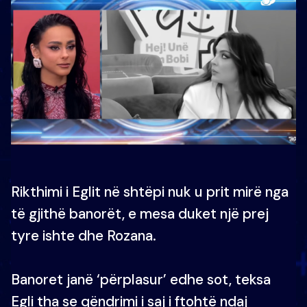
Rikthimi i Eglit në shtëpi nuk u prit mirë nga
të gjithë banorët, e mesa duket një prej
tyre ishte dhe Rozana.
Banoret janë ‘përplasur’ edhe sot, teksa
Egli tha se qëndrimi i saj i ftohtë ndaj