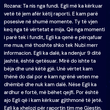
Rozana: Ta nis nga fundi. Egli më ka kërkuar
vetë të jem afër këtij raporti. E kam parë
posesive në shumë momente. Ty të vjen
keq nga të vërtetat e mija. Që nga momenti
i parë tek i fundit, Egli ka qenë e përqafuar
me mua, më thoshte shko tek Nubi merr
informacion. Egli ka dalë, ka ndenjur 9 ditë
jashtë, është qetësuar. Mirë do ishte ta
bëja dhe unë këtë gjë. Unë vërtet kam
thënë do dal por e kam ngrënë veten me
dhëmbë dhe nuk kam dalë. Nëse Egli ka
ardhur e fortë, më bëhet qejfi. Por është
ajo Egli që i kam kërkuar gjithmonë të jetë.
Egli ka xhelozi për raportin tim me Gjestin.