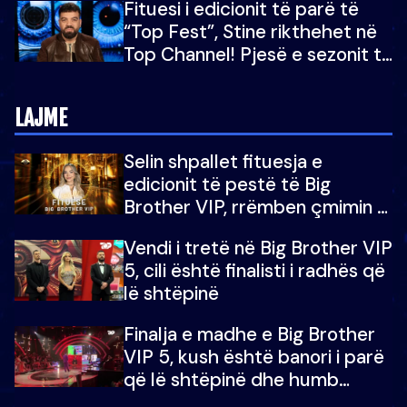
Fituesi i edicionit të parë të
për në fund!
“Top Fest”, Stine rikthehet në
Top Channel! Pjesë e sezonit të
5-të të "Big Brother VIP"
LAJME
Selin shpallet fituesja e
edicionit të pestë të Big
Brother VIP, rrëmben çmimin e
madh prej 100 mijë eurosh
Vendi i tretë në Big Brother VIP
5, cili është finalisti i radhës që
lë shtëpinë
Finalja e madhe e Big Brother
VIP 5, kush është banori i parë
që lë shtëpinë dhe humb
mundësinë për të fituar